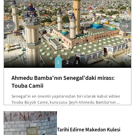
SANAT
1
2
3
Ahmedu Bamba'nın Senegal'daki mirası:
Touba Camii
Senegal'in en önemli yapılarından biri olarak kabul edilen
Touba Büyük Camii, kurucusu Şeyh Ahmedu Bamba'nın
vasiyetiyle inşa edilmişti. Dakar'a 200 kilometre mesafede
bulunan bu devasa yapı, hem mimarisi hem de Senegal
toplumu için taşıdığı sembolik önemle öne çıkmakta.
Bamba'nın "Beni cami inşaatından fazla hiçbir şey
Tarihi Edirne Makedon Kulesi
ilgilendirmiyor" sözleri, Touba'yı ülkenin en etkileyici dini