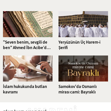
Nefsin aşırı isteklerini dizginlemeyi ve iradeyi güçlendirmeyi
hedefleyen riyazet pratikleri, günümüzün karmaşık dünyasında da
güncelliğini korumakta. Bu çalışma, klasikten günümüze uzanan
ruhsal disiplin yöntemlerini ve bu yöntemlerin günümüz
dünyasındaki karşılıklarını ele alıyor.
"Seven benim, sevgili de
Yeryüzünün Üç Harem-i
ben" Ahmed İbn Acibe’den
Şerifi
Fatiha Suresi Tefsiri
İslam hukukunda butlan
Samokov'da Osmanlı
kavramı
mirası cami: Bayraklı