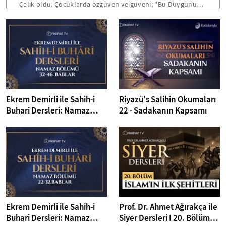
Çelik oldu. Çocuklarda özgüven ve güveni; "Bu Duygunun
Adı Ne? Güven ve Özgüven" isimli eseri ile bizlere anlattı.
Denemelerinden oluşan "Dönüş Yolunda" eseri ile de
keyifli röportaj gerçekleştirdik.
Ekrem Demirli ile Sahih-i
Riyazü's Salihin Okumaları
Buhari Dersleri: Namaz
22 - Sadakanın Kapsamı
Bölümü 32-46. Bâblar - 40.
Bölüm
Ekrem Demirli ile Sahih-i
Prof. Dr. Ahmet Ağırakça ile
Buhari Dersleri: Namaz
Siyer Dersleri I 20. Bölüm: