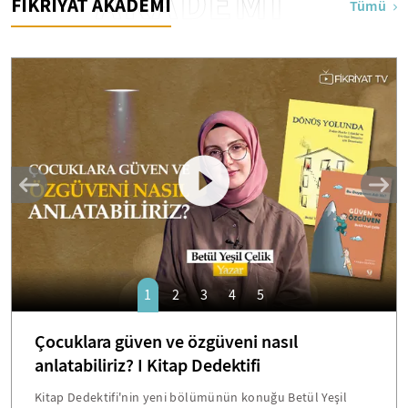
AKADEMİ
FİKRİYAT AKADEMİ
Tümü
1
2
3
4
5
Çocuklara güven ve özgüveni nasıl
anlatabiliriz? I Kitap Dedektifi
Kitap Dedektifi'nin yeni bölümünün konuğu Betül Yeşil