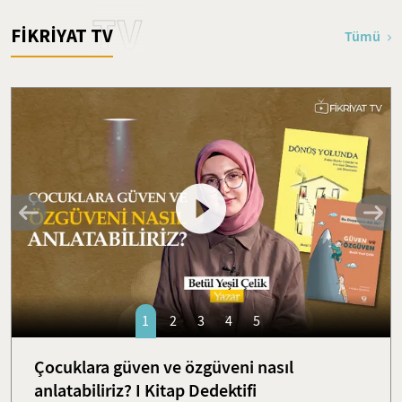
TV
FİKRİYAT TV
Tümü
1
2
3
4
5
Çocuklara güven ve özgüveni nasıl
anlatabiliriz? I Kitap Dedektifi