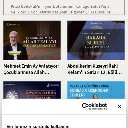
Kitap Dedektifi'nin yeni bölümünün konuğu Betül Yeşil
Çelik oldu. Çocuklarda özgüven ve güveni; "Bu Duygunun
Adı Ne? Güven ve Özgüven" isimli eseri ile bizlere anlattı.
Denemelerinden oluşan "Dönüş Yolunda" eseri ile de
keyifli röportaj gerçekleştirdik.
Mehmet Emin Ay Anlatıyor:
Abdulkerim Kuşeyri İlahi
Çocuklarımıza Allah
Kelam'ın Sırları 12. Bölüm I
Teala'yı Nasıl Anlatmalıyız?
Bakara Suresi 28-30.
Ayetler Tefsiri
Riyazü’s-Salihin 24. Bölüm:
Sözcüklerin Gücü: Nezaket
Verilerinizin sorumlu kullanımı