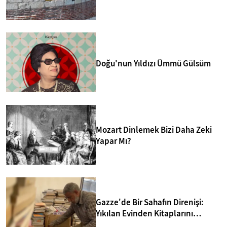
merkezlerinden biri yapmakta.
Doğu'nun Yıldızı Ümmü Gülsüm
Mozart Dinlemek Bizi Daha Zeki
Yapar Mı?
Gazze'de Bir Sahafın Direnişi:
Yıkılan Evinden Kitaplarını
Kurtarıp Yeni Kütüphane Kurdu