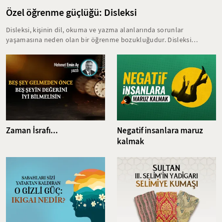
Özel öğrenme güçlüğü: Disleksi
Disleksi, kişinin dil, okuma ve yazma alanlarında sorunlar
yaşamasına neden olan bir öğrenme bozukluğudur. Disleksi
yaşayan bireyler, eğitim hayatlarında birçok zorlukla karşılaşırlar.
Bu öğrenme bozukluğunun erken yaşta teşhis edilmesi ve kişiye
özel doğru tedavi yöntemlerine başlanması akademik başarının
zarar görmesini büyük oranda engeller.
Zaman İsrafı...
Negatif insanlara maruz
kalmak