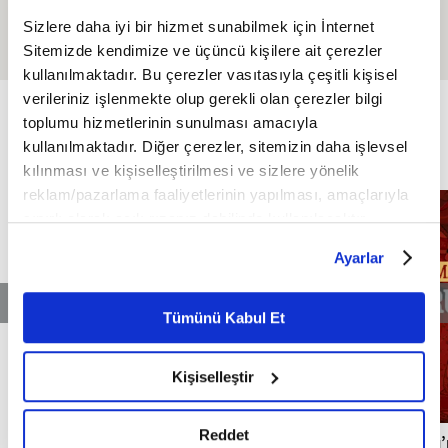
Efendimizin (SAV)
ve Zorbalıkla Mücadele
Sizlere daha iyi bir hizmet sunabilmek için İnternet
Mücâhedesi
Sitemizde kendimize ve üçüncü kişilere ait çerezler
kullanılmaktadır. Bu çerezler vasıtasıyla çeşitli kişisel
ÖZEL
verileriniz işlenmekte olup gerekli olan çerezler bilgi
FİKRİYAT ÖZEL
Tümü
toplumu hizmetlerinin sunulması amacıyla
kullanılmaktadır. Diğer çerezler, sitemizin daha işlevsel
kılınması ve kişiselleştirilmesi ve sizlere yönelik
reklam/pazarlama faaliyetlerinin yapılması, amaçlarıyla
sınırlı olarak açık rızanız dahilinde kullanılacaktır.
Çerezlere ilişkin tercihlerinizi çerez paneli vasıtasıyla
Ayarlar
belirleyebilirsiniz. Çerezlere ilişkin detaylı bilgi için
Ayarlar butonuna tıklayabilir,
Çerez Bilgilendirme
Metnimizi ziyaret edebilirsiniz.
Tümünü Kabul Et
6698 sayılı Kişisel Verilerin Korunması Kanunu uyarınca
hazırlanmış olan İnternet Sitesi Aydınlatma Metnimizi
Kişiselleştir
okumak ve sitemizi ziyaretiniz kapsamında
gerçekleştirilen veri işleme faaliyetleri ile ilgili daha
detaylı bilgi almak için lütfen
tıklayınız.
Reddet
Milli mimarinin temellerini atan Mimar
Osmanlı’