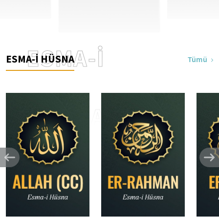
ESMA-İ
ESMA-İ HÜSNA
Tümü
HÜSNA