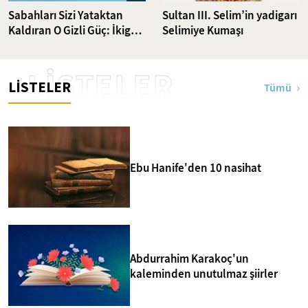
Sabahları Sizi Yataktan
Sultan III. Selim’in yadigarı
Kaldıran O Gizli Güç: İkigai
Selimiye Kumaşı
Nedir?
LİSTELER
LİSTELER
Tümü
Ebu Hanife'den 10 nasihat
Abdurrahim Karakoç'un
kaleminden unutulmaz şiirler