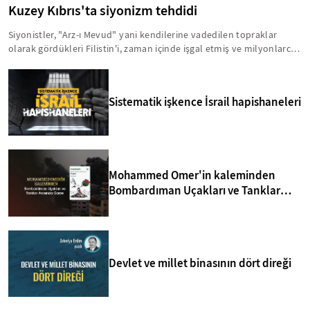
Kuzey Kıbrıs'ta siyonizm tehdidi
Siyonistler, "Arz-ı Mevud" yani kendilerine vadedilen topraklar
olarak gördükleri Filistin'i, zaman içinde işgal etmiş ve milyonlarca
insanı acımasız bir şekilde hayattan koparmışlardır. Bu zihniyet,
Kıbrıs'ı da Arz-ı Mevud'un içinde görmektedir. Bu anlamda, yavru
vatanla ilgili birtakım sinsi faaliyetler yürütülmektedir. İşte, Kuzey
Sistematik işkence İsrail hapishaneleri
Kıbrıs'taki siyonizm tehdidi hakkında bilmeniz gerekenler...
Mohammed Omer'in kaleminden
Bombardıman Uçakları ve Tanklar
Arasında Gazze
Devlet ve millet binasının dört direği