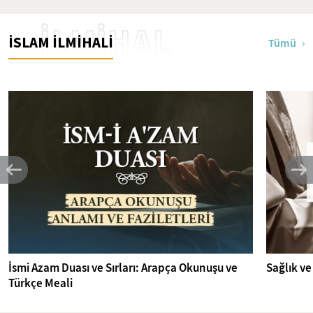
İLMİHAL
İSLAM İLMİHALİ
Tümü
İsmi Azam Duası ve Sırları: Arapça Okunuşu ve
Sağlık ve
Türkçe Meali