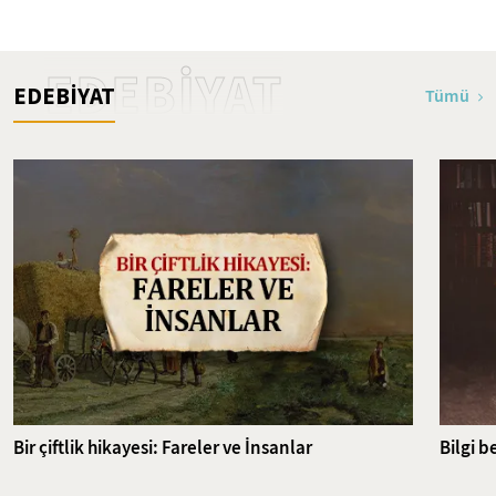
Bölümü 22-32. Bâblar - 39.
İslam'ın İlk Şehitleri
Bölüm
EDEBİYAT
EDEBİYAT
Tümü
Bir çiftlik hikayesi: Fareler ve İnsanlar
Bilgi b