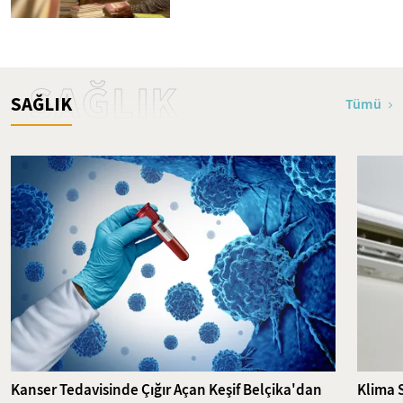
SAĞLIK
SAĞLIK
Tümü
Kanser Tedavisinde Çığır Açan Keşif Belçika'dan
Klima 