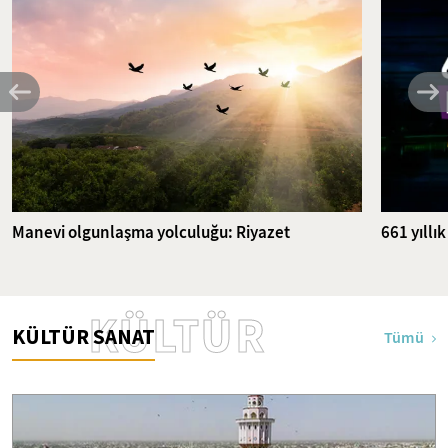
Manevi olgunlaşma yolculuğu: Riyazet
661 yıllı
KÜLTÜR
KÜLTÜR SANAT
Tümü