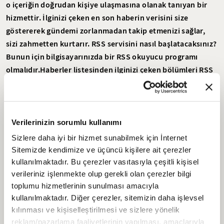
o içeriğin doğrudan kişiye ulaşmasına olanak tanıyan bir
hizmettir. İlginizi çeken en son haberin verisini size
göstererek gündemi zorlanmadan takip etmenizi sağlar,
sizi zahmetten kurtarır. RSS servisini nasıl başlatacaksınız?
Bunun için bilgisayarınızda bir RSS okuyucu programı
olmalıdır.Haberler listesinden ilginizi çeken bölümleri RSS
okuyucu programınıza kayıt etmelisiniz.
Mesela; son dakika haberleriyle ilgileniyorsanız son dakika
karşısındaki adresi haberler listesinden alıp
bilgisayarınızdaki okuyucu programına eklemelisiniz.
Verilerinizin sorumlu kullanımı
Teknoloji haberleri size doğrudan gelsin istiyorsanız
Sizlere daha iyi bir hizmet sunabilmek için İnternet
teknoloji xml adresini okuyucu programınıza
Sitemizde kendimize ve üçüncü kişilere ait çerezler
tanıtmalısınız.Bazı tarayıcılar (Firefox, Opera, Safari, vb)
kullanılmaktadır. Bu çerezler vasıtasıyla çeşitli kişisel
otomatik olarak RSS servisinden yararlanmanızı sağlar.
verileriniz işlenmekte olup gerekli olan çerezler bilgi
toplumu hizmetlerinin sunulması amacıyla
kullanılmaktadır. Diğer çerezler, sitemizin daha işlevsel
RSS LİSTESİ
kılınması ve kişiselleştirilmesi ve sizlere yönelik
reklam/pazarlama faaliyetlerinin yapılması, amaçlarıyla