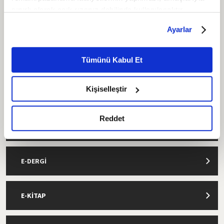
sınırlı olarak açık rızanız dahilinde kullanılacaktır.
Çerezlere ilişkin tercihlerinizi çerez paneli vasıtasıyla
HABERLER
Ayarlar
belirleyebilirsiniz. Çerezlere ilişkin detaylı bilgi için
Ayarlar butonuna tıklayabilir,
Çerez Bilgilendirme
GALERİLER
Metnimizi ziyaret edebilirsiniz.
Tümünü Kabul Et
6698 sayılı Kişisel Verilerin Korunması Kanunu uyarınca
hazırlanmış olan İnternet Sitesi Aydınlatma Metnimizi
Kişiselleştir
VİDEOLAR
okumak ve sitemizi ziyaretiniz kapsamında
gerçekleştirilen veri işleme faaliyetleri ile ilgili daha
detaylı bilgi almak için lütfen
tıklayınız.
Reddet
YAZARLAR
E-DERGİ
E-KİTAP