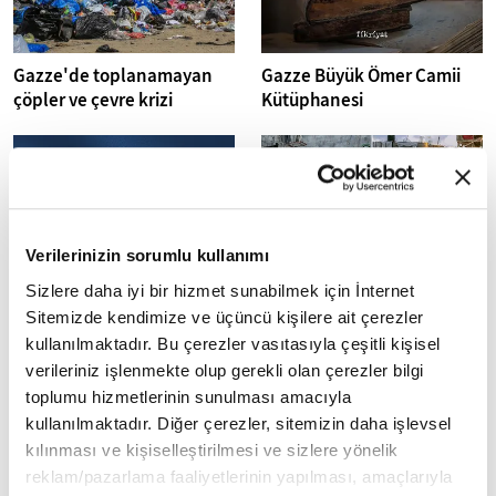
Gazze'de toplanamayan
Gazze Büyük Ömer Camii
çöpler ve çevre krizi
Kütüphanesi
Verilerinizin sorumlu kullanımı
Sizlere daha iyi bir hizmet sunabilmek için İnternet
Sümeyye Erdoğan
Acılara kurulan Gazze iftar
Sitemizde kendimize ve üçüncü kişilere ait çerezler
Bayraktar: "Uluslararası
sofraları
kullanılmaktadır. Bu çerezler vasıtasıyla çeşitli kişisel
feminist hareketler, Gazze
verileriniz işlenmekte olup gerekli olan çerezler bilgi
ve Suriye'de kadınların
toplumu hizmetlerinin sunulması amacıyla
yaşadığı insani drama
kullanılmaktadır. Diğer çerezler, sitemizin daha işlevsel
sessiz kaldı!"
kılınması ve kişiselleştirilmesi ve sizlere yönelik
reklam/pazarlama faaliyetlerinin yapılması, amaçlarıyla