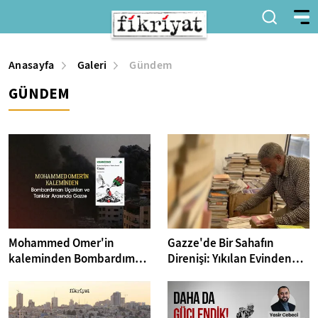
Anasayfa
Galeri
Gündem
GÜNDEM
Mohammed Omer'in
Gazze'de Bir Sahafın
kaleminden Bombardıman
Direnişi: Yıkılan Evinden
Uçakları ve Tanklar
Kitaplarını Kurtarıp Yeni
Arasında Gazze
Kütüphane Kurdu