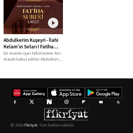
Abdulkerim Kuşeyri - İlahi
Kelam'ın Sırları I Fatiha
Suresi 1. Ayet Tefsiri
En önemli işari tefsirlerden biri
olarak kabul edilen Abdülkerim
Kuşeyri’nin ünlü tefsiri
"Letâifü’l-işârât",...
2026
Fikriyat
. Tüm hakları saklıdır.