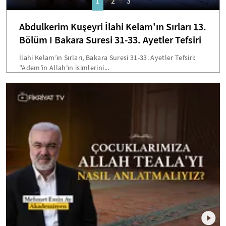
1
2
3
Abdulkerim Kuşeyri İlahi Kelam'ın Sırları 13.
Bölüm I Bakara Suresi 31-33. Ayetler Tefsiri
İlahi Kelam’ın Sırları, Bakara Suresi 31-33. Ayetler Tefsiri:
"Adem'in Allah'ın isimlerini...
mobile