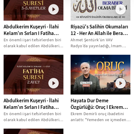
Abdulkerim Kuşeyri - İlahi
Riyazü's Salihin Okumaları
Kelam'ın Sırları I Fatiha
12 - Her An Allah ile Beraber
Suresi 3-5 Ayetler Tefsiri
Olma Bilinci | Ahmet
En önemli işari tefsirlerden biri
Ahmet Şentürk’ün VAV
olarak kabul edilen Abdülkerim
Şentürk
Radyo’da yayınladığı, İmam
Kuşeyri’nin ünlü tefsiri
Nevevi’nin “Riyazü’s-Salihin”
"Letâifü’l-işârât",...
isimli eserini...
Abdulkerim Kuşeyri - İlahi
Hayata Dur Deme
Kelam'ın Sırları I Fatiha
Özgürlüğü: Oruç I Ekrem
Suresi 2. Ayet Tefsiri
Demirli
En önemli işari tefsirlerden biri
Ekrem Demirli oruç ibadetini
olarak kabul edilen Abdülkerim
anlattı: "Yemeden ve içmeden
Kuşeyri’nin ünlü tefsiri
ve cinsellikten uzak durarak
"Letâifü’l-işârât",...
insanın...