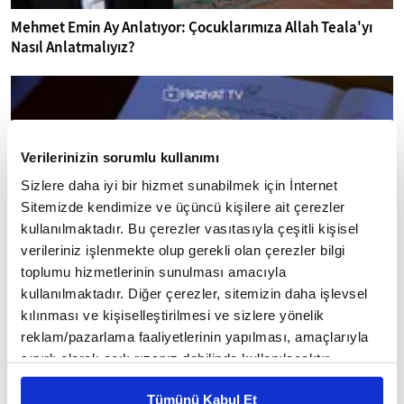
Mehmet Emin Ay Anlatıyor: Çocuklarımıza Allah Teala'yı
Nasıl Anlatmalıyız?
mobile
Verilerinizin sorumlu kullanımı
Sizlere daha iyi bir hizmet sunabilmek için İnternet
Sitemizde kendimize ve üçüncü kişilere ait çerezler
kullanılmaktadır. Bu çerezler vasıtasıyla çeşitli kişisel
verileriniz işlenmekte olup gerekli olan çerezler bilgi
toplumu hizmetlerinin sunulması amacıyla
kullanılmaktadır. Diğer çerezler, sitemizin daha işlevsel
kılınması ve kişiselleştirilmesi ve sizlere yönelik
reklam/pazarlama faaliyetlerinin yapılması, amaçlarıyla
Abdulkerim Kuşeyri İlahi Kelam'ın Sırları 12. Bölüm I
sınırlı olarak açık rızanız dahilinde kullanılacaktır.
Bakara Suresi 28-30. Ayetler Tefsiri
Çerezlere ilişkin tercihlerinizi çerez paneli vasıtasıyla
Tümünü Kabul Et
belirleyebilirsiniz. Çerezlere ilişkin detaylı bilgi için