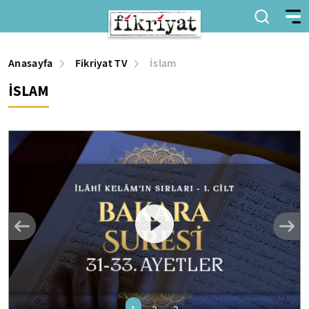
Anasayfa
Fikriyat TV
İslam
İSLAM
desktop
mobile