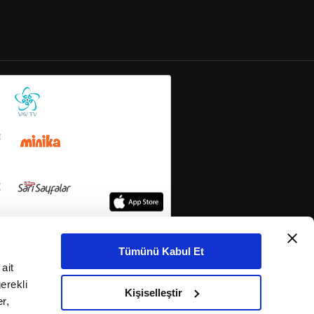
Tümünü Kabul Et
ait
erekli
Kişiselleştir
r,