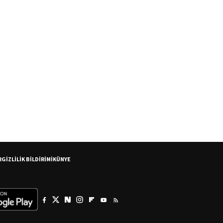
R
GİZLİLİK BİLDİRİMİ
KÜNYE