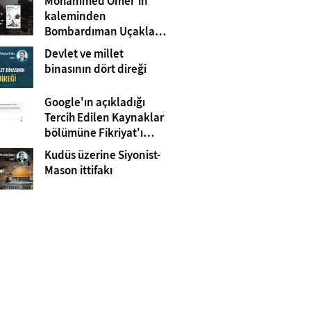
Mohammed Omer'in
kaleminden
Bombardıman Uçakları
ve Tanklar Arasında
Devlet ve millet
Gazze
binasının dört direği
Google'ın açıkladığı
Tercih Edilen Kaynaklar
bölümüne Fikriyat'ı
eklemeyi unutmayın!
Kudüs üzerine Siyonist-
Mason ittifakı