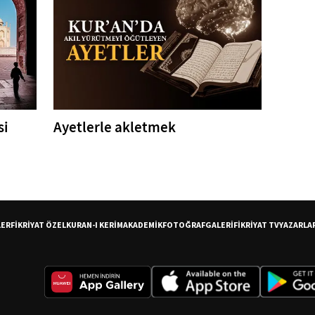
si
Ayetlerle akletmek
LER
FİKRİYAT ÖZEL
KURAN-I KERİM
AKADEMİK
FOTOĞRAF
GALERİ
FİKRİYAT TV
YAZARLA