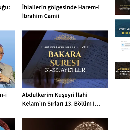
uğu:
İhlallerin gölgesinde Harem-i
İbrahim Camii
m-i
Abdulkerim Kuşeyri İlahi
Kelam'ın Sırları 13. Bölüm I
Bakara Suresi 31-33. Ayetler
Tefsiri