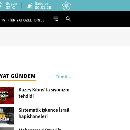
Bugün
İkindiye
32°C
00:31:28
 TV
FİKRİYAT ÖZEL
DİNLE
İYAT GÜNDEM
Tümü
Kuzey Kıbrıs'ta siyonizm
tehdidi
Sistematik işkence İsrail
hapishaneleri