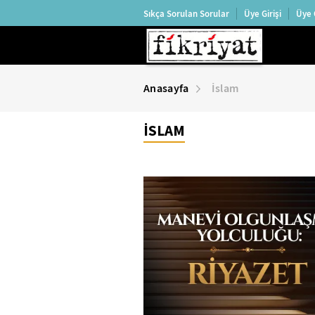
Sıkça Sorulan Sorular
Üye Girişi
Üye 
Anasayfa
İslam
İSLAM