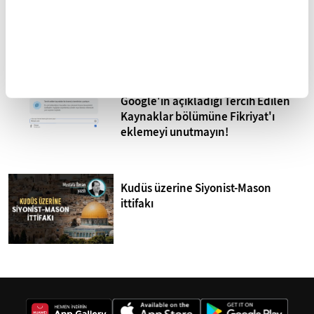
Devlet ve millet binasının dört direği
Google'ın açıkladığı Tercih Edilen
Kaynaklar bölümüne Fikriyat'ı
eklemeyi unutmayın!
Kudüs üzerine Siyonist-Mason
ittifakı