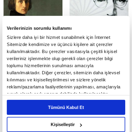
Verilerinizin sorumlu kullanımı
Franz Liszt, Osmanlı
John Lennon’u kim
Sizlere daha iyi bir hizmet sunabilmek için İnternet
sultanına neden hayrandı?
öldürdü?
Sitemizde kendimize ve üçüncü kişilere ait çerezler
kullanılmaktadır. Bu çerezler vasıtasıyla çeşitli kişisel
verileriniz işlenmekte olup gerekli olan çerezler bilgi
toplumu hizmetlerinin sunulması amacıyla
kullanılmaktadır. Diğer çerezler, sitemizin daha işlevsel
kılınması ve kişiselleştirilmesi ve sizlere yönelik
reklam/pazarlama faaliyetlerinin yapılması, amaçlarıyla
sınırlı olarak açık rızanız dahilinde kullanılacaktır.
Osmanlı'nın ilk
Hangi müzik aleti, ne
Çerezlere ilişkin tercihlerinizi çerez paneli vasıtasıyla
konservatuvarı: Darülelhan
zaman keşfedildi?
Tümünü Kabul Et
belirleyebilirsiniz. Çerezlere ilişkin detaylı bilgi için
Ayarlar butonuna tıklayabilir,
Çerez Bilgilendirme
Metnimizi ziyaret edebilirsiniz.
Daha Fazla
Kişiselleştir
6698 sayılı Kişisel Verilerin Korunması Kanunu uyarınca