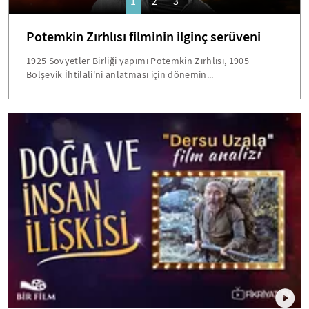
1
2
3
Potemkin Zırhlısı filminin ilginç serüveni
1925 Sovyetler Birliği yapımı Potemkin Zırhlısı, 1905
Bolşevik İhtilali'ni anlatması için dönemin...
mobile