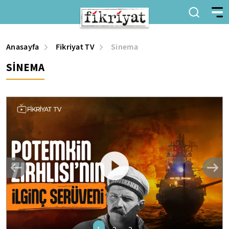
Anasayfa
Fikriyat TV
Sinema
SİNEMA
desktop
mobile