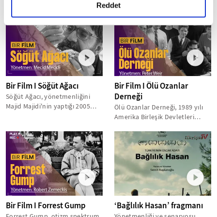
detaylı bilgi almak için lütfen
tıklayınız.
Reddet
önemli...
Barbie filmi göründüğü kadar...
Bir Film I Söğüt Ağacı
Bir Film I Ölü Ozanlar
Derneği
Söğüt Ağacı, yönetmenliğini
Majid Majidi'nin yaptığı 2005
Ölü Ozanlar Derneği, 1989 yılı
yapımı İran filmi olarak
Amerika Birleşik Devletleri
izleyiciyle...
yapımı film başarılı ve farklı
öğretilere...
Bir Film I Forrest Gump
‘Bağlılık Hasan’ fragmanı
Forrest Gump, otizm spektrum
Yönetmenliği ve senaryosu