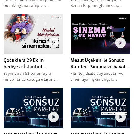
bozukluğuna sahip ve
Semih Kaplanoğlu imzalı,
yürümekte zorlanan bir
Kaplan Film ve Sinehane ortak
çocuğun Amerikan
yapımı, 2021...
futbolcusuna...
Çocuklara 29 Ekim
Mesut Uçakan ile Sonsuz
hediyesi: İstanbul
Kareler - Sinema ve hayat -
Muhafızları’nın ikinci filmi
Nazif Tunç
Yayınlanan 52 bölümüyle
Filmler, diziler, oyuncular ve
sinemalarda!
milyonlarca çocuğa ulaşan
sinemaya ilişkin birçok
“İstanbul Muhafızları” çizgi
konunun konuşulduğu,
filmi, ikinci...
birbirinden değerli...