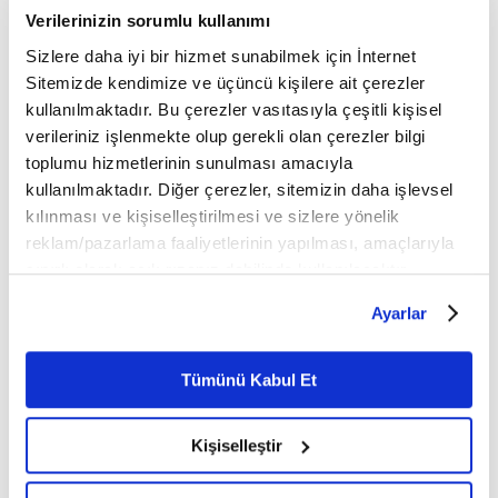
Verilerinizin sorumlu kullanımı
Sizlere daha iyi bir hizmet sunabilmek için İnternet
Sitemizde kendimize ve üçüncü kişilere ait çerezler
kullanılmaktadır. Bu çerezler vasıtasıyla çeşitli kişisel
verileriniz işlenmekte olup gerekli olan çerezler bilgi
toplumu hizmetlerinin sunulması amacıyla
Sonsuzluk ve Bir Gün Film Analizi
kullanılmaktadır. Diğer çerezler, sitemizin daha işlevsel
kılınması ve kişiselleştirilmesi ve sizlere yönelik
reklam/pazarlama faaliyetlerinin yapılması, amaçlarıyla
sınırlı olarak açık rızanız dahilinde kullanılacaktır.
Çerezlere ilişkin tercihlerinizi çerez paneli vasıtasıyla
Ayarlar
belirleyebilirsiniz. Çerezlere ilişkin detaylı bilgi için
Ayarlar butonuna tıklayabilir,
Çerez Bilgilendirme
Metnimizi ziyaret edebilirsiniz.
Tümünü Kabul Et
6698 sayılı Kişisel Verilerin Korunması Kanunu uyarınca
Barbie film göründüğü
Namı diğer Şarlo
hazırlanmış olan İnternet Sitesi Aydınlatma Metnimizi
kadar tozpembe mi?
Oluşturduğu Şarlo tiplemesi ile
Kişiselleştir
okumak ve sitemizi ziyaretiniz kapsamında
tanıdığımız yönetmen Charlie
Yılın en iyi çıkış yapan filmi
gerçekleştirilen veri işleme faaliyetleri ile ilgili daha
Chaplin, sinema dünyasının
Barbie ile karşınızdayım! Peki,