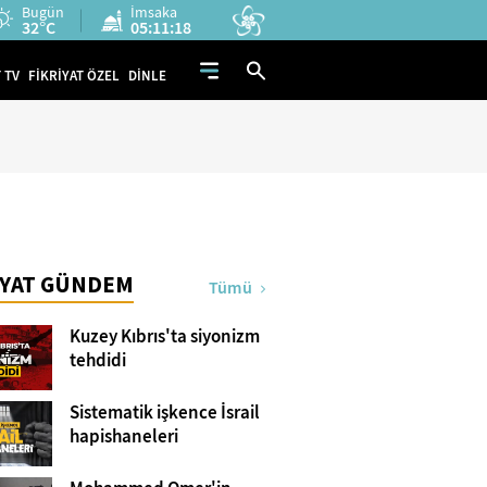
Bugün
İmsaka
32°C
05:11:18
 TV
FİKRİYAT ÖZEL
DİNLE
İYAT GÜNDEM
Tümü
Kuzey Kıbrıs'ta siyonizm
tehdidi
Sistematik işkence İsrail
hapishaneleri