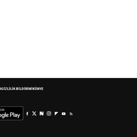
R
GİZLİLİK BİLDİRİMİ
KÜNYE