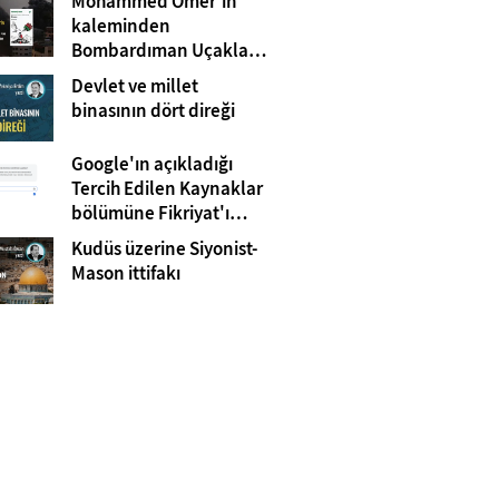
Mohammed Omer'in
kaleminden
Bombardıman Uçakları
ve Tanklar Arasında
Devlet ve millet
Gazze
binasının dört direği
Google'ın açıkladığı
Tercih Edilen Kaynaklar
bölümüne Fikriyat'ı
eklemeyi unutmayın!
Kudüs üzerine Siyonist-
Mason ittifakı