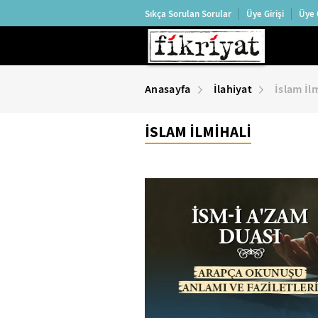
Sıkça Sorulan Sorular
Üye Girişi
Üye 
Anasayfa
İlahiyat
İslam İl
İSLAM İLMİHALİ