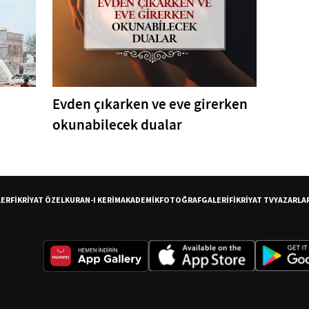
Evden çıkarken ve eve girerken
okunabilecek dualar
LER
FİKRİYAT ÖZEL
KURAN-I KERİM
AKADEMİK
FOTOĞRAF
GALERİ
FİKRİYAT TV
YAZARLA