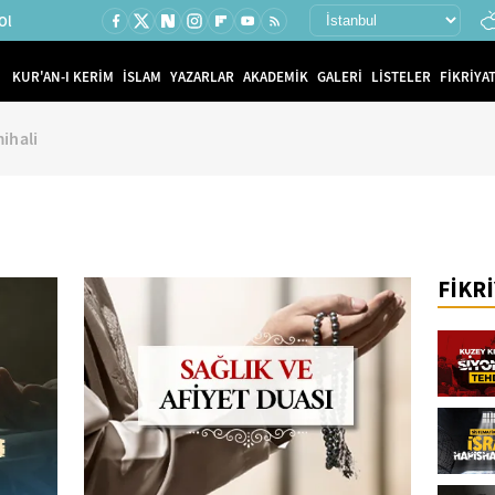
Ol
KUR'AN-I KERİM
İSLAM
YAZARLAR
AKADEMİK
GALERİ
LİSTELER
FİKRİYAT
mihali
FİKR