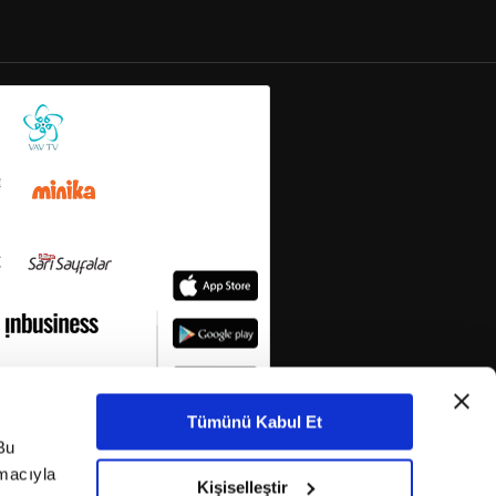
Tümünü Kabul Et
Bu
amacıyla
Kişiselleştir