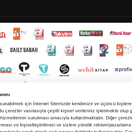
anımı
 sunabilmek için İnternet Sitemizde kendimize ve üçüncü kişilere 
u çerezler vasıtasıyla çeşitli kişisel verileriniz işlenmekte olup g
 hizmetlerinin sunulması amacıyla kullanılmaktadır. Diğer çerezle
ınması ve kişiselleştirilmesi ve sizlere yönelik reklam/pazarlama
maçlarıyla sınırlı olarak açık rızanız dahilinde kullanılacaktır. Çe