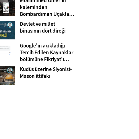
Mohammed Omer'in
kaleminden
Bombardıman Uçakları
ve Tanklar Arasında
Devlet ve millet
Gazze
binasının dört direği
Google'ın açıkladığı
Tercih Edilen Kaynaklar
bölümüne Fikriyat'ı
eklemeyi unutmayın!
Kudüs üzerine Siyonist-
Mason ittifakı