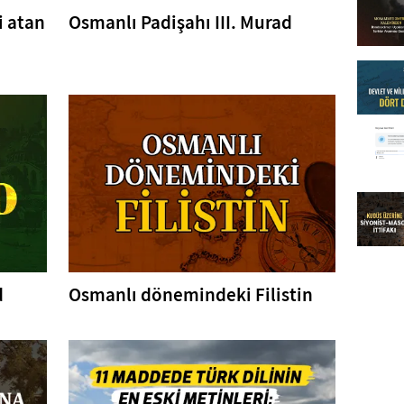
i atan
Osmanlı Padişahı III. Murad
d
Osmanlı dönemindeki Filistin