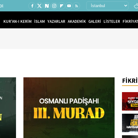
Ol
KUR'AN-I KERİM
İSLAM
YAZARLAR
AKADEMİK
GALERİ
LİSTELER
FİKRİYAT
FİKR