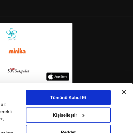
Tümünü Kabul Et
ait
erekli
Kişiselleştir
r,
Reddet
rezlere