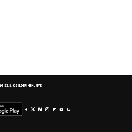
R
GİZLİLİK BİLDİRİMİ
KÜNYE