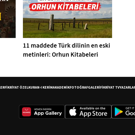
11 maddede Türk dilinin en eski
metinleri: Orhun Kitabeleri
LER
FİKRİYAT ÖZEL
KURAN-I KERİM
AKADEMİK
FOTOĞRAF
GALERİ
FİKRİYAT TV
YAZARLA