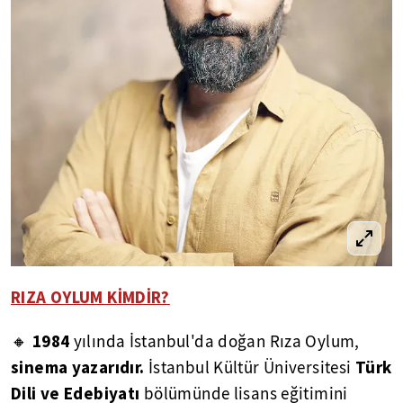
RIZA OYLUM KİMDİR?
1984
🔸
yılında İstanbul'da doğan Rıza Oylum,
sinema yazarıdır.
Türk
İstanbul Kültür Üniversitesi
Dili ve Edebiyatı
bölümünde lisans eğitimini