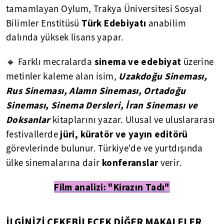
tamamlayan Oylum, Trakya Üniversitesi Sosyal
Türk Edebiyatı
Bilimler Enstitüsü
anabilim
dalında yüksek lisans yapar.
sinema ve edebiyat
🔸 Farklı mecralarda
üzerine
Uzakdoğu Sineması,
metinler kaleme alan isim,
Rus Sineması, Alamn Sineması, Ortadoğu
Sineması, Sinema Dersleri, İran Sineması ve
Doksanlar
kitaplarını yazar. Ulusal ve uluslararası
jüri, küratör ve yayın editörü
festivallerde
görevlerinde bulunur. Türkiye'de ve yurtdışında
konferanslar
ülke sinemalarına dair
verir.
Film analizi: "Kirazın Tadı"
İLGİNİZİ ÇEKEBİLECEK DİĞER MAKALELER