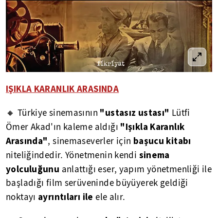
IŞIKLA KARANLIK ARASINDA
"ustasız ustası"
🔸 Türkiye sinemasının
Lütfi
"Işıkla Karanlık
Ömer Akad'ın kaleme aldığı
Arasında"
başucu kitabı
, sinemaseverler için
sinema
niteliğindedir. Yönetmenin kendi
yolculuğunu
anlattığı eser, yapım yönetmenliği ile
başladığı film serüveninde büyüyerek geldiği
ayrıntıları ile
noktayı
ele alır.