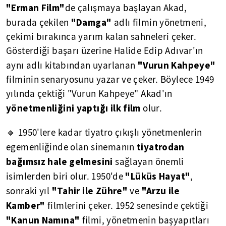
"Erman Film"
de çalışmaya başlayan Akad,
"Damga"
burada çekilen
adlı filmin yönetmeni,
çekimi bırakınca yarım kalan sahneleri çeker.
Gösterdiği başarı üzerine Halide Edip Adıvar'ın
"Vurun Kahpeye"
aynı adlı kitabından uyarlanan
filminin senaryosunu yazar ve çeker. Böylece 1949
yılında çektiği "Vurun Kahpeye" Akad'ın
yönetmenliğini yaptığı ilk film
olur.
🔸 1950'lere kadar tiyatro çıkışlı yönetmenlerin
tiyatrodan
egemenliğinde olan sinemanın
bağımsız hale gelmesini
sağlayan önemli
"Lüküs Hayat"
isimlerden biri olur. 1950'de
,
"Tahir ile Zühre"
"Arzu ile
sonraki yıl
ve
Kamber"
filmlerini çeker. 1952 senesinde çektiği
"Kanun Namına"
filmi, yönetmenin başyapıtları