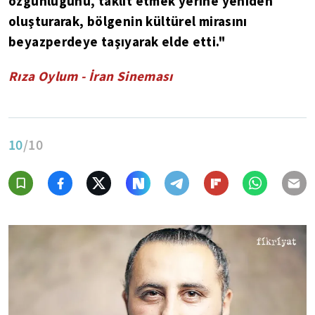
özgünlüğünü, taklit etmek yerine yeniden
oluşturarak, bölgenin kültürel mirasını
beyazperdeye taşıyarak elde etti."
Rıza Oylum - İran Sineması
10
/10