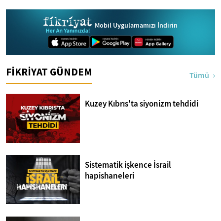
Mobil Uygulamamızı İndirin
FİKRİYAT GÜNDEM
Tümü
Kuzey Kıbrıs'ta siyonizm tehdidi
Sistematik işkence İsrail
hapishaneleri