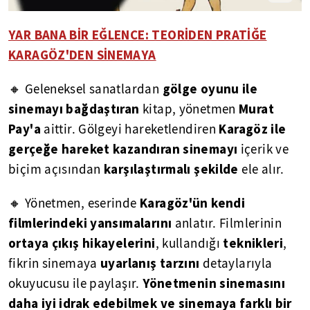
YAR BANA BİR EĞLENCE: TEORİDEN PRATİĞE
KARAGÖZ'DEN SİNEMAYA
gölge oyunu ile
🔸 Geleneksel sanatlardan
sinemayı bağdaştıran
Murat
kitap, yönetmen
Pay'a
Karagöz ile
aittir. Gölgeyi hareketlendiren
gerçeğe hareket kazandıran sinemayı
içerik ve
karşılaştırmalı şekilde
biçim açısından
ele alır.
Karagöz'ün kendi
🔸 Yönetmen, eserinde
filmlerindeki yansımalarını
anlatır. Filmlerinin
ortaya çıkış hikayelerini
teknikleri
, kullandığı
,
uyarlanış tarzını
fikrin sinemaya
detaylarıyla
Yönetmenin sinemasını
okuyucusu ile paylaşır.
daha iyi idrak edebilmek ve sinemaya farklı bir