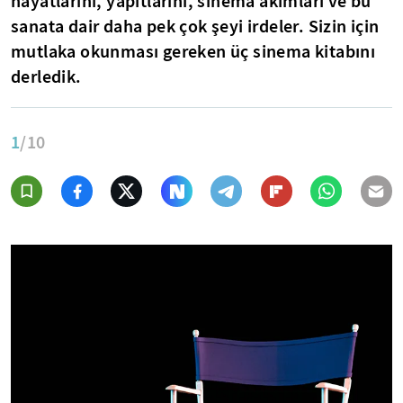
hayatlarını, yapıtlarını, sinema akımları ve bu
sanata dair daha pek çok şeyi irdeler. Sizin için
mutlaka okunması gereken üç sinema kitabını
derledik.
1
/10