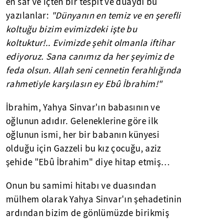
en saf ve içten bir tespit ve duaydı bu
yazılanlar:
"Dünyanın en temiz ve en şerefli
koltuğu bizim evimizdeki işte bu
koltuktur!.. Evimizde şehit olmanla iftihar
ediyoruz. Sana canımız da her şeyimiz de
feda olsun. Allah seni cennetin ferahlığında
rahmetiyle karşılasın ey Ebû İbrahim!"
İbrahim, Yahya Sinvar'ın babasının ve
oğlunun adıdır. Geleneklerine göre ilk
oğlunun ismi, her bir babanın künyesi
olduğu için Gazzeli bu kız çocuğu, aziz
şehide "Ebû İbrahim" diye hitap etmiş…
Onun bu samimi hitabı ve duasından
mülhem olarak Yahya Sinvar'ın şehadetinin
ardından bizim de gönlümüzde birikmiş