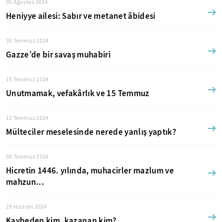
05 Ağustos 2024
Heniyye ailesi: Sabır ve metanet âbidesi
30 Temmuz 2024
Gazze’de bir savaş muhabiri
15 Temmuz 2024
Unutmamak, vefakârlık ve 15 Temmuz
12 Temmuz 2024
Mülteciler meselesinde nerede yanlış yaptık?
08 Temmuz 2024
Hicretin 1446. yılında, muhacirler mazlum ve
mahzun...
29 Haziran 2024
Kaybeden kim, kazanan kim?