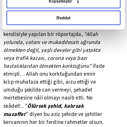
Kişiselleştir
biçimde göreceği şey, bu aziz şehid de
okumak ve sitemizi ziyaretiniz kapsamında
kendinden önceki komuta kademesindeki
gerçekleştirilen veri işleme faaliyetleri ile ilgili daha
her bir selefi gibi şehadet arzusuyla dolu
detaylı bilgi almak için lütfen
tıklayınız.
Reddet
bir gönül sahibidir... Daha önceden
kendisiyle yapılan bir röportajda,
"Allah
yolunda, vatanı ve mukaddesatı uğrunda
ölmekten değil, yaşlı develer gibi yatakta
veya trafik kazası, corona veya bazı
hastalıklardan ölmekten korktuğunu"
ifade
etmişti… Allah onu korktuğundan emin
kılıp muhafaza ettiği gibi, arzu ettiği ve
umduğu şekilde can vermeyi, şehadet
mertebesine nâil olmayı nasib etti. Ne
Ölürsek şehid, kalırsak
seâdet!.. "
muzaffer
" diyen bu aziz şehide ve şehitler
kervanının her bir ferdine rahmetler olsun.