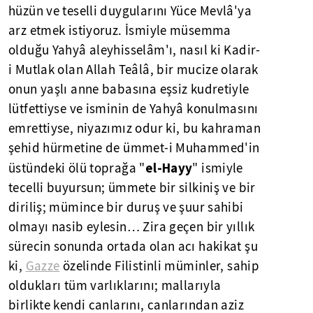
hüzün ve teselli duygularını Yüce Mevlâ'ya
arz etmek istiyoruz. İsmiyle müsemma
olduğu Yahyâ aleyhisselâm'ı, nasıl ki Kadir-
i Mutlak olan Allah Teâlâ, bir mucize olarak
onun yaşlı anne babasına eşsiz kudretiyle
lütfettiyse ve isminin de Yahyâ konulmasını
emrettiyse, niyazımız odur ki, bu kahraman
şehid hürmetine de ümmet-i Muhammed'in
el-Hayy
üstündeki ölü toprağa "
" ismiyle
tecelli buyursun; ümmete bir silkiniş ve bir
diriliş; mümince bir duruş ve şuur sahibi
olmayı nasib eylesin… Zira geçen bir yıllık
sürecin sonunda ortada olan acı hakikat şu
ki,
Gazze
özelinde Filistinli müminler, sahip
oldukları tüm varlıklarını; mallarıyla
birlikte kendi canlarını, canlarından aziz