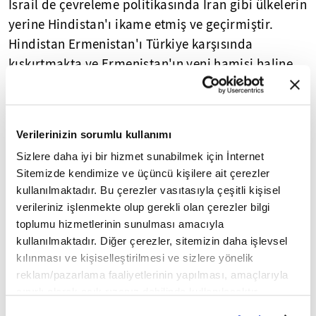
İsrail de çevreleme politikasında İran gibi ülkelerin
yerine Hindistan'ı ikame etmiş ve geçirmiştir.
Hindistan Ermenistan'ı Türkiye karşısında
kışkırtmakta ve Ermenistan'ın yeni hamisi haline
Hindistan'a göre
gelmeyi tasarlamaktadır.
Türkiye, Pakistan'ın Batı'daki uzantısıdır.
Uzaktaki Pakistan! Merhum İslam kahramanı
Verilerinizin sorumlu kullanımı
olan Ziya Ül Hak bu gerçeği veya tersinden
Sizlere daha iyi bir hizmet sunabilmek için İnternet
açılımını şöyle ifade etmiştir: "Pakistan,
Sitemizde kendimize ve üçüncü kişilere ait çerezler
Türkiye'nin doğudaki vilayetidir..."
kullanılmaktadır. Bu çerezler vasıtasıyla çeşitli kişisel
verileriniz işlenmekte olup gerekli olan çerezler bilgi
Ziya Ül Hak Türkiye ve Türkleri pek severdi. Tarihi
toplumu hizmetlerinin sunulması amacıyla
bağlantılar nedeniyle Kenan Evren'i de kucaklamış
kullanılmaktadır. Diğer çerezler, sitemizin daha işlevsel
ve onunla dostane münasebetler kurmuştur. Lakin
kılınması ve kişiselleştirilmesi ve sizlere yönelik
reklam/pazarlama faaliyetlerinin yapılması, amaçlarıyla
Pakistan Dosyası gibi kimi eserlerde bu dostluk
sınırlı olarak açık rızanız dahilinde kullanılacaktır.
Amerikan hesabına sayılmakta ve
Çerezlere ilişkin tercihlerinizi çerez paneli vasıtasıyla