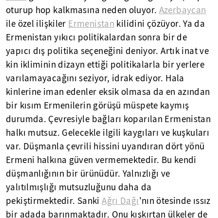
oturup hop kalkmasına neden oluyor.
Azerbaycan
ile özel ilişkiler
Ermenistan
kilidini çözüyor. Ya da
Ermenistan yıkıcı politikalardan sonra bir de
yapıcı dış politika seçeneğini deniyor. Artık inat ve
kin ikliminin dizayn ettiği politikalarla bir yerlere
varılamayacağını seziyor, idrak ediyor. Hala
kinlerine iman edenler eksik olmasa da en azından
bir kısım Ermenilerin görüşü müspete kaymış
durumda. Çevresiyle bağları koparılan Ermenistan
halkı mutsuz. Gelecekle ilgili kaygıları ve kuşkuları
var. Düşmanla çevrili hissini uyandıran dört yönü
Ermeni halkına güven vermemektedir. Bu kendi
düşmanlığının bir ürünüdür. Yalnızlığı ve
yalıtılmışlığı mutsuzluğunu daha da
pekiştirmektedir. Sanki
Ağrı Dağı
'nın ötesinde ıssız
bir adada barınmaktadır. Onu kışkırtan ülkeler de