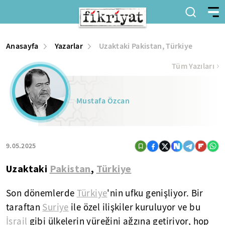
Anasayfa
Yazarlar
Uzaktaki Pakistan, Türkiye
Tüm Yazıları
Mustafa Özcan
9.05.2025
Uzaktaki
Pakistan
,
Türkiye
Son dönemlerde
Türkiye
'nin ufku genişliyor. Bir
taraftan
Suriye
ile özel ilişkiler kuruluyor ve bu
İsrail
gibi ülkelerin yüreğini ağzına getiriyor, hop