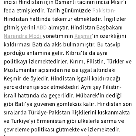
incisi Hindistan için Osmanlı tacının incisi Mısır'ı
feda etmişlerdir. Tarih günümüzde
Pakistan
-
Hindistan hattında tekerrür etmektedir. İngilizler
gitmiş yerini
ABD
almıştır. Hindistan Başbakanı
Narendra Modi
yönetiminin
Keşmir
'in özerkliğini
kaldırması Batı da akis bulmamıştır. Bu tasvip
gördüğü anlamına gelir. Kıbrıs'ta da aynı
politikayı izlemektedirler. Kırım, Filistin, Türkler ve
Müslümanlar açısından ne ise işgal altındaki
Keşmir de öyledir. Hindistan işgali kaldıracağı
yerde direnişe söz etmektedir! Aynı şey Filistin-
İsrail hattında da geçerlidir. Mübarek'in dediği
gibi Batı'ya güvenen gömleksiz kalır. Hindistan son
sıralarda Türkiye-Pakistan ilişkilerini kıskanmakta
ve Türkiye'yi Ermenistan gibi ülkelerle sarma ve
çevreleme politikası gütmekte ve izlemektedir.