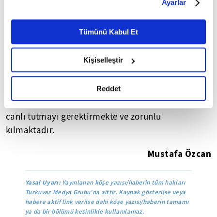
yorumlanmaktadır. Bunlar çalakalem yapılmış
Ayarlar
belirleyebilirsiniz. Çerezlere ilişkin detaylı bilgi için
yorumlardır. Baktıkları yere bağlı olarak
Ayarlar butonuna tıklayabilir,
Çerez Bilgilendirme
şekillenmekte ve perspektif kazanmaktadır.
Metnimizi ziyaret edebilirsiniz.
Tümünü Kabul Et
6698 sayılı Kişisel Verilerin Korunması Kanunu uyarınca
Tarihin dokusunda yeniden birbirimizi
hazırlanmış olan İnternet Sitesi Aydınlatma Metnimizi
Kişiselleştir
keşfediyoruz.
okumak ve sitemizi ziyaretiniz kapsamında
gerçekleştirilen veri işleme faaliyetleri ile ilgili daha
Tarihin bu devresinde İslam düşmanlığı,
detaylı bilgi almak için lütfen
tıklayınız.
Reddet
Müslümanlar arasında birlik ve beraberlik ruhunu
canlı tutmayı gerektirmekte ve zorunlu
kılmaktadır.
Mustafa Özcan
Yasal Uyarı:
Yayınlanan köşe yazısı/haberin tüm hakları
Turkuvaz Medya Grubu’na aittir. Kaynak gösterilse veya
habere aktif link verilse dahi köşe yazısı/haberin tamamı
ya da bir bölümü kesinlikle kullanılamaz.