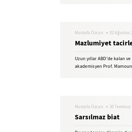
gitmesidir. Halbuki ittifak...
Mustafa Özcan
02 Ağustos 
Mazlumiyet tacirle
Uzun yıllar ABD'de kalan ve 
akademisyen Prof. Mamoun Fa
(Grievance Capture)...
Mustafa Özcan
30 Temmuz 
Sarsılmaz biat