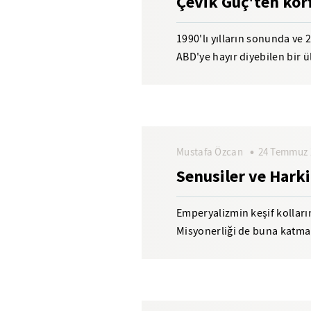
Çevik Güç'ten kör
1990'lı yılların sonunda ve 
ABD'ye hayır diyebilen bir ü
kez ABD'ye evet...
Mustafa Özcan
24 Temmuz 
Senusiler ve Harki
Emperyalizmin keşif kolların
Misyonerliği de buna katmam
için kullanmıştır. Bazı...