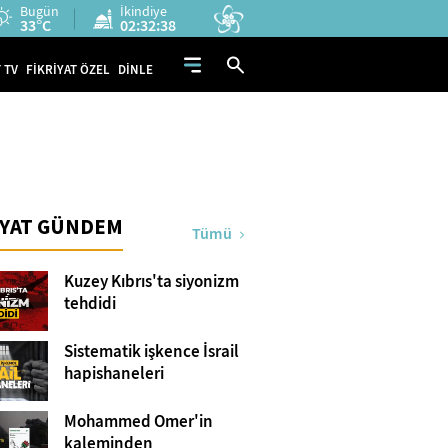
Bugün
İkindiye
33°C
02:32:37
 TV
FİKRİYAT ÖZEL
DİNLE
İYAT GÜNDEM
Tümü
Kuzey Kıbrıs'ta siyonizm
tehdidi
Sistematik işkence İsrail
hapishaneleri
Mohammed Omer'in
kaleminden