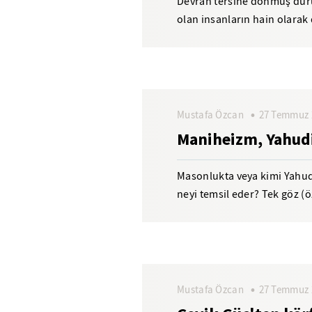
Devran tersine dönmüş dur
olan insanların hain olarak
emin insan muamelesi...
Mustafa Özcan
27 Temmuz 
Maniheizm, Yahudi
Masonlukta veya kimi Yahudi
neyi temsil eder? Tek göz (ö
"her şeyi gören...
Mustafa Özcan
27 Temmuz 