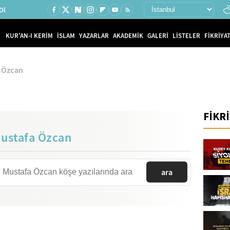
Ol
KUR'AN-I KERİM
İSLAM
YAZARLAR
AKADEMİK
GALERİ
LİSTELER
FİKRİYAT
 Özcan
FİKR
ustafa Özcan
ara