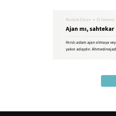
Mustafa Özcan
15 Temmuz 
Ajan mı, sahtekar
Hırslı adam ajan olmaya vey
yakın adaydır. Ahmedinejad'
olup olmadığı belki de...