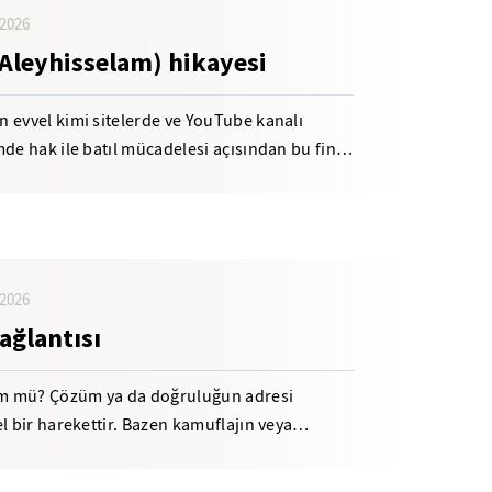
2026
Aleyhisselam) hikayesi
 evvel kimi sitelerde ve YouTube kanalı
de hak ile batıl mücadelesi açısından bu final
2026
ağlantısı
m mü? Çözüm ya da doğruluğun adresi
l bir harekettir. Bazen kamuflajın veya
r....