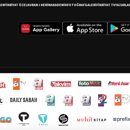
LER
FİKRİYAT ÖZEL
KURAN-I KERİM
AKADEMİK
FOTOĞRAF
GALERİ
FİKRİYAT TV
YAZARLA