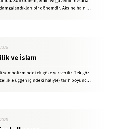
umda. Son dönem, emin ve güvenilir evsafta
 damgalandıkları bir dönemdir. Aksine hain de
2026
lik ve İslam
 sembolizminde tek göze yer verilir. Tek göz
zellikle üçgen içindeki haliyle) tarih boyunca
2026