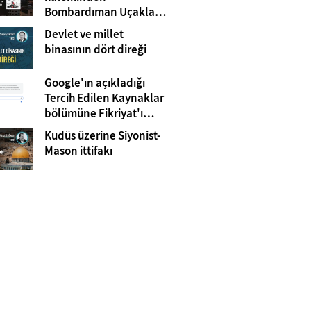
Bombardıman Uçakları
ve Tanklar Arasında
Devlet ve millet
Gazze
binasının dört direği
Google'ın açıkladığı
Tercih Edilen Kaynaklar
bölümüne Fikriyat'ı
eklemeyi unutmayın!
Kudüs üzerine Siyonist-
Mason ittifakı