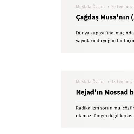
Mustafa Özcan
20 Temmuz 
Çağdaş Musa'nın (
Dünya kupası final maçından
yayınlarında yoğun bir biçim
karşılaşmasına çok...
Mustafa Özcan
18 Temmuz 
Nejad'ın Mossad b
Radikalizm sorun mu, çözü
olamaz. Dingin değil tepkise
perdelemenin belirtisi olabili