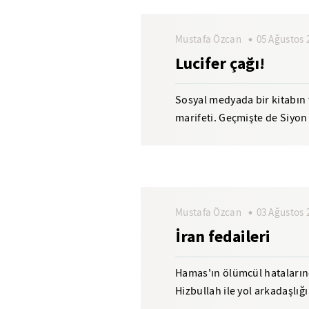
Mustafa Özcan
05 Ağustos 
Lucifer çağı!
Sosyal medyada bir kitabın t
marifeti. Geçmişte de Siyon 
üzerine yıkılmıştı....
Mustafa Özcan
03 Ağustos 
İran fedaileri
Hamas'ın ölümcül hatalarınd
Hizbullah ile yol arkadaşlığ