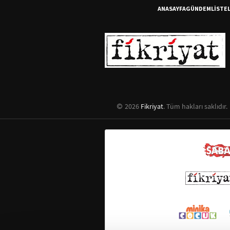
ANASAYFA
GÜNDEM
LİSTE
2026
Fikriyat
. Tüm hakları saklıdır.