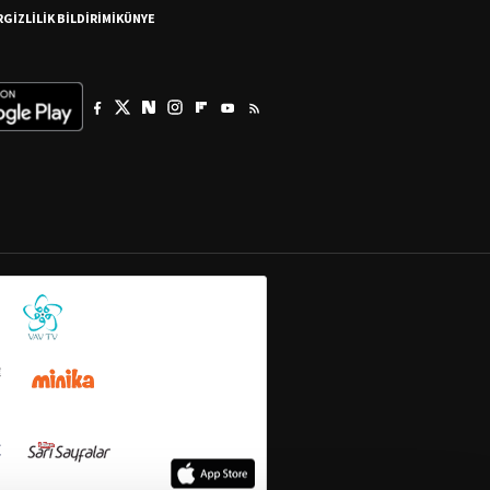
R
GİZLİLİK BİLDİRİMİ
KÜNYE