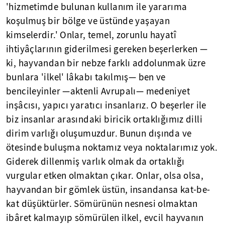
'hizmetimde bulunan kullanım ile yararıma
koşulmuş bir bölge ve üstünde yaşayan
kimselerdir.' Onlar, temel, zorunlu hayatî
ihtiyâçlarının giderilmesi gereken beşerlerken —
ki, hayvandan bir nebze farklı addolunmak üzre
bunlara 'ilkel' lâkabı takılmış— ben ve
bencileyinler —aktenli Avrupalı— medeniyet
inşâcısı, yapıcı yaratıcı insanlarız. O beşerler ile
biz insanlar arasındaki biricik ortaklığımız dilli
dirim varlığı oluşumuzdur. Bunun dışında ve
ötesinde buluşma noktamız veya noktalarımız yok.
Giderek dillenmiş varlık olmak da ortaklığı
vurgular etken olmaktan çıkar. Onlar, olsa olsa,
hayvandan bir gömlek üstün, insandansa kat-be-
kat düşüktürler. Sömürünün nesnesi olmaktan
ibâret kalmayıp sömürülen ilkel, evcil hayvanın