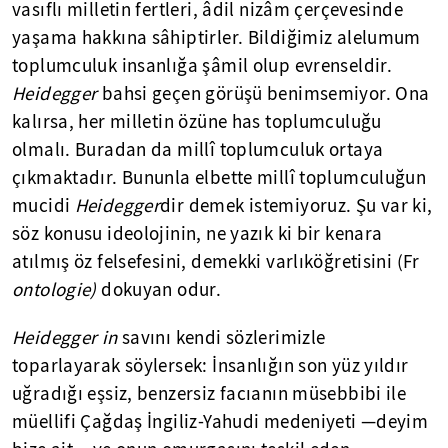
vasıflı milletin fertleri, âdil nizâm çerçevesinde
yaşama hakkına sâhiptirler. Bildiğimiz alelumum
toplumculuk insanlığa şâmil olup evrenseldir.
Heidegger
bahsi geçen görüşü benimsemiyor. Ona
kalırsa, her milletin özüne has toplumculuğu
olmalı. Buradan da millî toplumculuk ortaya
çıkmaktadır. Bununla elbette millî toplumculuğun
mucidi
Heidegger
dir demek istemiyoruz. Şu var ki,
söz konusu ideolojinin, ne yazık ki bir kenara
atılmış öz felsefesini, demekki varlıköğretisini (Fr
ontologie)
dokuyan odur.
Heidegger in
savını kendi sözlerimizle
toparlayarak söylersek: İnsanlığın son yüz yıldır
uğradığı eşsiz, benzersiz facıanın müsebbibi ile
müellifi Çağdaş İngiliz-Yahudi medeniyeti —deyim