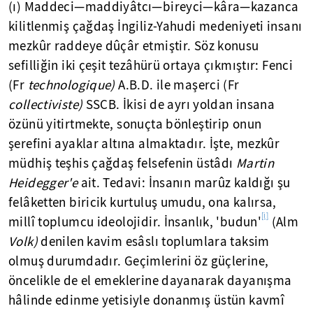
(ı) Maddeci—maddiyâtcı—bireyci—kâra—kazanca
kilitlenmiş çağdaş İngiliz-Yahudi medeniyeti insanı
mezkûr raddeye dûçâr etmiştir. Söz konusu
sefilliğin iki çeşit tezâhürü ortaya çıkmıştır: Fenci
(Fr
technologique)
A.B.D. ile maşerci (Fr
collectiviste)
SSCB. İkisi de ayrı yoldan insana
özünü yitirtmekte, sonuçta bönleştirip onun
şerefini ayaklar altına almaktadır. İşte, mezkûr
müdhiş teşhis çağdaş felsefenin üstâdı
Martin
Heidegger'e
ait. Tedavi: İnsanın marûz kaldığı şu
felâketten biricik kurtuluş umudu, ona kalırsa,
[i]
millî toplumcu ideolojidir. İnsanlık, 'budun'
(Alm
Volk)
denilen kavim esâslı toplumlara taksim
olmuş durumdadır. Geçimlerini öz güçlerine,
öncelikle de el emeklerine dayanarak dayanışma
hâlinde edinme yetisiyle donanmış üstün kavmî