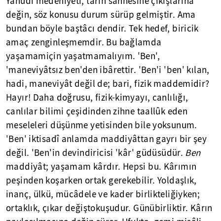
Yahudi medeniyeti, tarih sahnesine çıkışlarına
değin, söz konusu durum sürüp gelmiştir. Ama
bundan böyle baştâcı dendir. Tek hedef, biricik
amaç zenginleşmemdir. Bu bağlamda
yaşamamiçin yaşatmamalıyım. 'Ben',
'maneviyâtsız ben'den ibârettir. 'Ben'i 'ben' kılan,
hadi, maneviyât değil de; bari, fizik maddemidir?
Hayır! Daha doğrusu, fizik-kimyayı, canlılığı,
canlılar bilimi çeşidinden zihne taallûk eden
meseleleri düşünme yetisinden bile yoksunum.
'Ben' iktisadî anlamda maddiyâttan gayrı bir şey
değil. 'Ben'in devindiricisi 'kâr' güdüsüdür.
Ben
maddiyât; yaşamam kârdır. Hepsi bu. Kârımın
peşinden koşarken ortak gerekebilir. Yoldaşlık,
inanç, ülkü, mücâdele ve kader birlikteliğiyken;
ortaklık, çıkar değiştokuşudur. Günübirliktir. Kârın