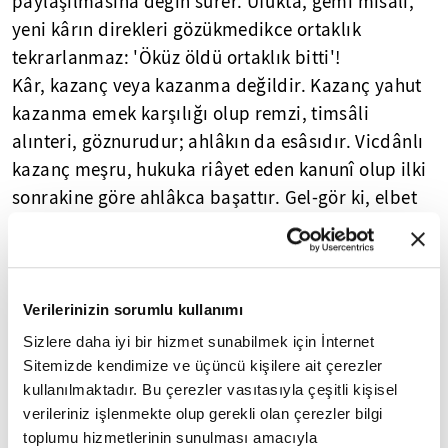
paylaşılmasına değin sürer. Ufukta, gemi misâli,
yeni kârın direkleri gözükmedikce ortaklık
tekrarlanmaz: 'Öküz öldü ortaklık bitti'!
Kâr, kazanç veya kazanma değildir. Kazanç yahut
kazanma emek karşılığı olup remzi, timsâli
alınteri, göznurudur; ahlâkın da esâsıdır. Vicdânlı
kazanç meşru, hukuka riâyet eden kanunî olup ilki
sonrakine göre ahlâkca başattır. Gel-gör ki, elbet
en iyisi, kazancın hem meşru hem de kanunî
olması. Sermâyecilik uyarınca kâr, ahlâktan
bağımsızdır. Bunun böyle olmadığını iddia edip
savunanlar, sermâyecilikten sapan, onun zıddı
Verilerinizin sorumlu kullanımı
konumundaki dinin hâlâ telkinine marûz
Sizlere daha iyi bir hizmet sunabilmek için İnternet
kalanlardır.
Sitemizde kendimize ve üçüncü kişilere ait çerezler
kullanılmaktadır. Bu çerezler vasıtasıyla çeşitli kişisel
Kâr, maliyet ile fiyat arasındaki farktır. Çatala
verileriniz işlenmekte olup gerekli olan çerezler bilgi
toplumu hizmetlerinin sunulması amacıyla
benzetilebilir. İlerileme çatalın açılması, yânî