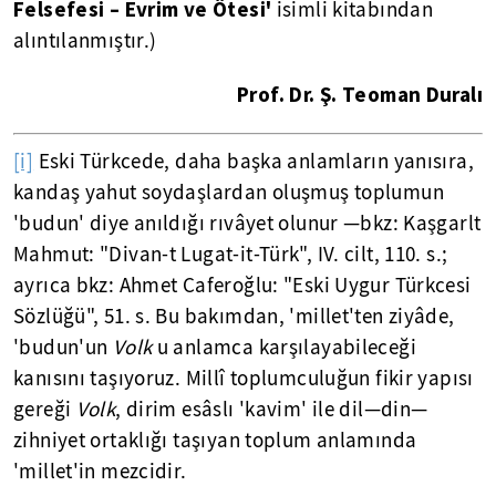
Felsefesi – Evrim ve Ötesi'
isimli kitabından
alıntılanmıştır.)
Prof. Dr. Ş. Teoman Duralı
[i]
Eski Türkcede, daha başka anlamların yanısıra,
kandaş yahut soydaşlardan oluşmuş toplumun
'budun' diye anıldığı rıvâyet olunur —bkz: Kaşgarlt
Mahmut: "Divan-t Lugat-it-Türk", IV. cilt, 110. s.;
ayrıca bkz: Ahmet Caferoğlu: "Eski Uygur Türkcesi
Sözlüğü", 51. s. Bu bakımdan, 'millet'ten ziyâde,
'budun'un
Volk
u anlamca karşılayabileceği
kanısını taşıyoruz. Millî toplumculuğun fikir yapısı
gereği
Volk
, dirim esâslı 'kavim' ile dil—din—
zihniyet ortaklığı taşıyan toplum anlamında
'millet'in mezcidir.