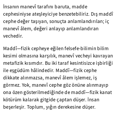
İnsanın manevî tarafını baruta, madde
cephesiniyse ateşleyiciye benzetebiliriz. Dış maddî
cephe değer taşıyan, sonuçta anlamlandırılan; iç
manevî âlem, değeri anlayıp anlamlandıran
vechedir.
Maddî—fizik cepheye eğilen felsefe-bilimin bilim
kesimi olmasına karşılık, manevî vecheyi kavrayan
metafizik kısımdır. Bu iki taraf kesintisizce işbirliği
ile eşgüdüm hâlindedir. Maddî—fizik cephe
dikkate alınmazsa, manevî âlem işlemez, iş
görmez. Yok, manevî cephe göz önüne alınmayıp
ona özen gösterilmediğinde de maddî—fizik kanat
kötürüm kalarak gitgide çaptan düşer. İnsan
beşerleşir. Toplum, yığın derekesine düşer.