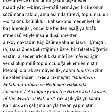
bize ait— ve onun omurgasını teşkil eden
maddiyâtcı—bireyci—mâlî sermâyecilik ile onun
sözümona rakibi, ama aslında türevi, toplumculuk
—ortakmülkcülüktür. Bahse konu medeniyet ile
baş ideolojisi, öncelikle belden aşağıya hitâb
etmek sûretiyle insanı düşünmekten
alıkoymaktadır. Kişi özüne yabancılaş/tırıl/mıştır.
(a) Daha önce belirttiğimiz üzre, bir felsefe öğretisi
vasfını arzeden ırkcılık da mâlî sermâyeciliğin
verisi olup millî toplumculuğa eklemlenmiştir.
İdeoloji olarak sermâyecilik, Adam
Smith'in
zihni
ile kaleminden 1776da çıkmıştır:
"Milletlerin
Refahının Tabiatı ve Nedenleri Hakkında
lnceleme"/"An Inquiry into the Nature and Causes
of the Wealth of Nations".
Yaklaşık yüz yıl sonra
Karl
Marx
ın çalışmalarıyla tavan yapmıştır.