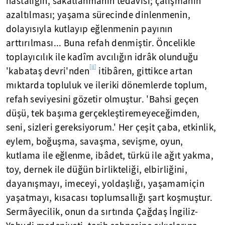
hastalığın, sakatlanmanın tedavisi; çalışmanın
azaltılması; yaşama sürecinde dinlenmenin,
dolayısıyla kutlayıp eğlenmenin payının
arttırılması... Buna refah denmiştir. Öncelikle
toplayıcılık ile kadîm avcılığın idrâk olunduğu
[ii]
'kabataş devri'nden
itibâren, gittikce artan
mıktarda topluluk ve ileriki dönemlerde toplum,
refah seviyesini gözetir olmuştur. 'Bahsi geçen
düşü, tek başıma gerçekleştiremeyeceğimden,
seni, sizleri gereksiyorum.' Her çeşit çaba, etkinlik,
eylem, boğuşma, savaşma, sevişme, oyun,
kutlama ile eğlenme, ibâdet, türkü ile ağıt yakma,
toy, dernek ile düğün birlikteliği, elbirliğini,
dayanışmayı, imeceyi, yoldaşlığı, yaşamamiçin
yaşatmayı, kısacası toplumsallığı şart koşmuştur.
Sermâyecilik, onun da sırtında Çağdaş İngiliz-