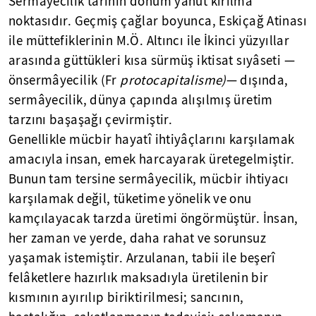
Sermâyecilik tarihin dönüm yahut kırılma
noktasıdır. Geçmiş çağlar boyunca, Eskiçağ Atinası
ile müttefiklerinin M.Ö. Altıncı ile İkinci yüzyıllar
arasında güttükleri kısa sürmüş iktisat sıyâseti —
önsermâyecilik (Fr
protocapitalisme)
— dışında,
sermâyecilik, dünya çapında alışılmış üretim
tarzını başaşağı çevirmiştir.
Genellikle mücbir hayatî ihtiyâçlarını karşılamak
amacıyla insan, emek harcayarak üretegelmiştir.
Bunun tam tersine sermâyecilik, mücbir ihtiyacı
karşılamak değil, tüketime yönelik ve onu
kamçılayacak tarzda üretimi öngörmüştür. İnsan,
her zaman ve yerde, daha rahat ve sorunsuz
yaşamak istemiştir. Arzulanan, tabii ile beşerî
felâketlere hazırlık maksadıyla üretilenin bir
kısmının ayırılıp biriktirilmesi; sancının,