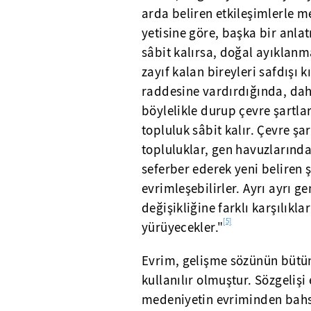
arda beliren etkileşimlerle 
yetisine göre, başka bir anlat
sâbit kalırsa, doğal ayıklan
zayıf kalan bireyleri safdışı
raddesine vardırdığında, daha
böylelikle durup çevre şartla
topluluk sâbit kalır. Çevre ş
topluluklar, gen havuzlarındaki
seferber ederek yeni beliren
evrimleşebilirler. Ayrı ayrı g
değişikliğine farklı karşılıkl
[5]
yürüyecekler."
Evrim, gelişme sözünün büt
kullanılır olmuştur. Sözgelişi
medeniyetin evriminden bahse