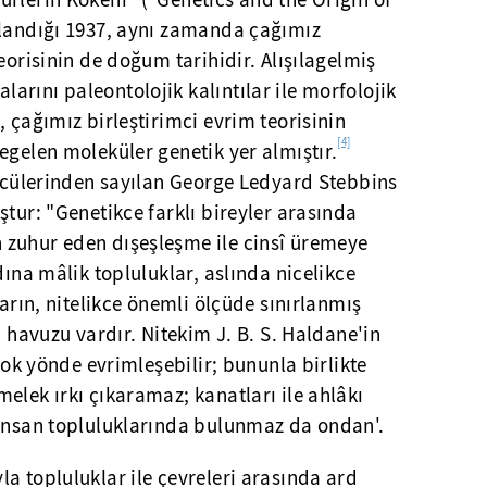
rlerin Kökeni" ("Genetics and the Origin of
mlandığı 1937, aynı zamanda çağımız
eorisinin de doğum tarihidir. Alışılagelmiş
rını paleontolojik kalıntılar ile morfolojik
, çağımız birleştirimci evrim teorisinin
[4]
egelen moleküler genetik yer almıştır.
öncülerinden sayılan George Ledyard Stebbins
ştur: "Genetikce farklı bireyler arasında
zuhur eden dışeşleşme ile cinsî üremeye
dına mâlik topluluklar, aslında nicelikce
ların, nitelikce önemli ölçüde sınırlanmış
n havuzu vardır. Nitekim J. B. S. Haldane'in
rçok yönde evrimleşebilir; bununla birlikte
elek ırkı çıkaramaz; kanatları ile ahlâkı
 insan topluluklarında bulunmaz da ondan'.
a topluluklar ile çevreleri arasında ard