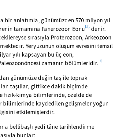
aşka bir anlatımla, günümüzden 570 milyon yıl
[1]
ürenin tamamına Fanerozoon Eonu
denir.
kilereyse sırasıyla Proterozoon, Arkeozoon
ilmektedir. Yeryüzünün oluşum evresini temsil
lyar yılı kapsayan bu üç eon,
[2]
aleozoonöncesi zamanın bölümleridir.
ndan günümüze değin taş ile toprak
an taşıllar, gittikce dakik biçimde
e fizik-kimya bilimlerinde, özelde de
er bilimlerinde kaydedilen gelişmeler yoğun
isini etkilemişlerdir.
ana bellibaşlı yedi tâne tarihlendirme
rasıyla bunlar: