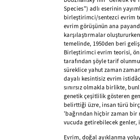
Dobzhansky'nin "Genetik ve Tü
Species") adlı eserinin yayı
birleştirimci/sentezci evrim t
evrim görüşünün ana payandala
karşılaştırmalar oluştururken
temelinde, 1950den beri geliş
Birleştirimci evrim teorisi, 
tarafından şöyle tarif olunmu
süreklice yahut zaman zaman 
dayalı kesintisiz evrim istidâ
sınırsız olmakla birlikte, bun
genetik çeşitlilik gösteren ge
belirttiği üzre, insan türü bi
'bağrından hiçbir zaman bir m
vucuda getirebilecek genler,
Evrim, doğal ayıklanma yoluyl