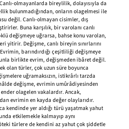
 Canlı-olmayanlarda bireylilik, dolayısıyla da
llik bulunmadığından, onların olagelmesi ile
su değil. Canlı-olmayan cisimler, dış
irirler. Buna karşılık, bir varolanı canlı
köklü değişmeye uğrarsa, bahse konu varolan,
eri yitirir. Değişme, canlı bireyin sınırlarını
 Evrimin, barındırdığı çeşitliliği değişmeye
nla birlikte evrim, değişmeden ibâret değil.
ek olan türler, çok uzun süre boyunca
ğişmelere uğramaksızın, istikrârlı tarzda
u hâlde değişme, evrimin umûrâdiyesinden
 ender olagelen vakalardır. Ancak,
dan evrimin en kayda değer olaylarıdır.
zca kendinde yer aldığı türü yaşatmak yahut
unda etkilemekle kalmayıp aynı
eki türlere de kendini az yahut çok şiddetle