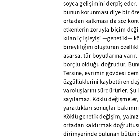
soyca gelişimini derpîş eder.
bunun korunması diye bir öze
ortadan kalkması da söz konu
etkenlerin zoruyla biçim değişt
kılan iç işleyişi —genetiki— 
bireyliliğini oluşturan özellikl
aşarsa, tür boyutlarına varır.
borçlu olduğu doğrudur. Bunu
Tersine, evrimin gövdesi dem
özgüllüklerini kaybettiren de
varoluşlarını sürdürürler. Ş
sayılamaz. Köklü değişmeler,
yarattıkları sonuçlar bakımın
Köklü genetik değişim, yalnı
ortadan kaldırmak doğrultus
dirimyerinde bulunan bütün öt