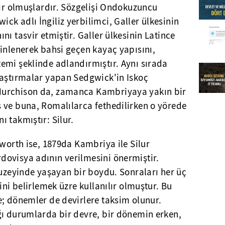
lır olmuşlardır. Sözgelişi Ondokuzuncu
k adlı İngiliz yerbilimci, Galler ülkesinin
ı tasvir etmiştir. Galler ülkesinin Latince
inlenerek bahsi geçen kayaç yapısını,
emi şeklinde adlandırmıştır. Aynı sırada
raştırmalar yapan Sedgwick'in Iskoç
Murchison da, zamanca Kambriyaya yakın bir
 ve buna, Romalılarca fethedilirken o yörede
 takmıştır: Silur.
pworth ise, 1879da Kambriya ile Silur
ovisya adının verilmesini önermiştir.
kuzeyinde yaşayan bir boydu. Sonraları her üç
ini belirlemek üzre kullanılır olmuştur. Bu
e; dönemler de devirlere taksim olunur.
ğı durumlarda bir devre, bir dönemin erken,