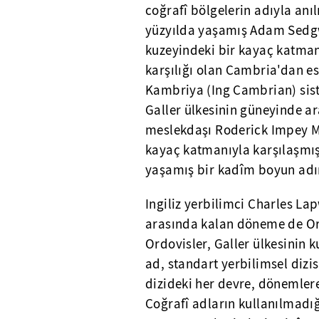
coğrafî bölgelerin adıyla anı
yüzyılda yaşamış Adam Sedgwic
kuzeyindeki bir kayaç katmanın
karşılığı olan Cambria'dan es
Kambriya (Ing Cambrian) sist
Galler ülkesinin güneyinde a
meslekdaşı Roderick Impey 
kayaç katmanıyla karşılaşmış
yaşamış bir kadîm boyun adını
Ingiliz yerbilimci Charles La
arasında kalan döneme de Ord
Ordovisler, Galler ülkesinin 
ad, standart yerbilimsel dizis
dizideki her devre, dönemler
Coğrafî adların kullanılmadı