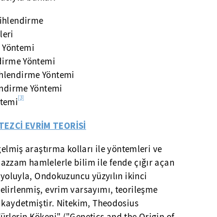
rihlendirme
leri
 Yöntemi
ndirme Yöntemi
ihlendirme Yöntemi
lendirme Yöntemi
[3]
ntemi
TEZCİ EVRİM TEORİSİ
gelmiş araştırma kolları ile yöntemleri ve
azzam hamlelerle bilim ile fende çığır açan
i yoluyla, Ondokuzuncu yüzyılın ikinci
elirlenmiş, evrim varsayımı, teorileşme
 kaydetmiştir. Nitekim, Theodosius