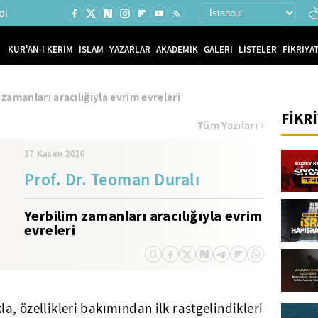
Ol
KUR'AN-I KERİM
İSLAM
YAZARLAR
AKADEMİK
GALERİ
LİSTELER
FİKRİYAT
 zamanları aracılığıyla evrim evreleri
FİKR
Tüm Yazıları
17 Kasım 2020
Prof. Dr. Teoman Duralı
Yerbilim zamanları aracılığıyla evrim
evreleri
la, özellikleri bakımından ilk rastgelindikleri