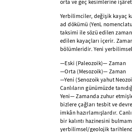
orta ve geç kesimlerine işâret
Yerbilimciler, değişik kayaç k
ad dökümü (YenL nomenclatur
taksimi ile sözü edilen zama
edilen kayaçları içerir. Zama
bölümleridir. Yeni yerbilimse
—Eski (Paleozoik)— Zaman
—Orta (Mesozoik)— Zaman
—Yeni (Senozoik yahut Neoz
Canlıların günümüzde tanıdığım
Yeni— Zamanda zuhur etmişlerd
bizlere çağları tesbit ve dev
imkân hazırlamışlardır. Canlıl
bir kalıntı hazinesini bulmam
yerbilimsel/geolojik tarihle