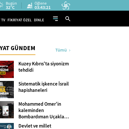
Bugün
Öğlene
32°C
03:43:20
 TV
FİKRİYAT ÖZEL
DİNLE
İYAT GÜNDEM
Tümü
Kuzey Kıbrıs'ta siyonizm
tehdidi
Sistematik işkence İsrail
hapishaneleri
Mohammed Omer'in
kaleminden
Bombardıman Uçakları
ve Tanklar Arasında
Devlet ve millet