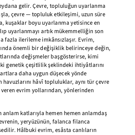
meydana gelir. Çevre, topluluğun uyarlanma
ışla, çevre — topluluk etkileşimi, uzun süre
ma, kuşaklar boyu uyarlanma yetisince en
 kılıp uyarlanmayı artık mükemmelliğin son
 fazla ilerileme imkânsızlaşır. Evrim,
rında önemli bir değişiklik belirinceye değin,
artlarında değişmeler başgösterirse, kimi
 genetik çeşitlilik şeklindeki ihtiyâtlarını
 şartlara daha uygun düşecek yönde
en havuzlarını hâvî topluluklar, aynı tür çevre
ar veren evrim yollarından, yönlerinden
ün anlam katlarıyla hemen hemen anlamdaş
 evrenin, yeryüzünün, falanca filanca
dilir. Hâlbuki evrim, esâsta canlıların