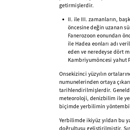
getirmişlerdir.
II. ile III. zamanların, b
öncesine değin uzanan s
Fanerozoon eonundan önce
ile Hadea eonları adı ver
eden ve neredeyse dört mi
Kambriyumöncesi yahut P
Onsekizinci yüzyılın ortaları
numunelerinden ortaya çıkarıl
tarihlendirilmişlerdir. Geneld
meteoroloji, denizbilim ile y
biçimde yerbilimin yöntembilg
Yerbilimde ikiyüz yıldan bu y
doğrultusu geliştirilmiştir. Sı