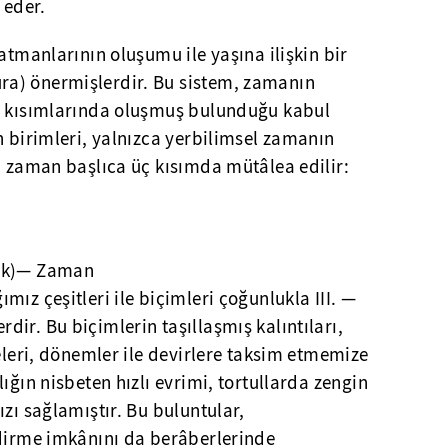
 eder.
atmanlarının oluşumu ile yaşına ilişkin bir
a) önermişlerdir. Bu sistem, zamanın
n kısımlarında oluşmuş bulunduğu kabul
n birimleri, yalnızca yerbilimsel zamanın
l zaman başlıca üç kısımda mütâlea edilir:
oik)— Zaman
ız çeşitleri ile biçimleri çoğunlukla III. —
ir. Bu biçimlerin taşıllaşmış kalıntıları,
releri, dönemler ile devirlere taksim etmemize
ığın nisbeten hızlı evrimi, tortullarda zengin
ızı sağlamıştır. Bu buluntular,
ndirme imkânını da berâberlerinde