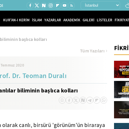
Ol
KUR'AN-I KERİM
İSLAM
YAZARLAR
AKADEMİK
GALERİ
LİSTELER
FİKRİYAT
biliminin başlıca kolları
FİKR
Tüm Yazıları
 Temmuz 2020
rof. Dr. Teoman Duralı
anlılar biliminin başlıca kolları
an olarak canlı, birsürü 'görünüm'ün biraraya