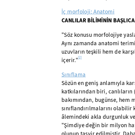
İç morfoloji: Anatomi
CANLILAR BİLİMİNİN BAŞLICA
"Söz konusu morfolojiye yasl
Aynı zamanda anatomi terimi
uzuvların teşkili hem de karşıl
[2]
içerir."
Sınıflama
Sözün en geniş anlamıyla karş
katkılarından biri, canlılar
bakımından, bugünse, hem 
sınıflandırılmalarını olabilir 
âlemindeki akla durgunluk ve
"Şimdiye değin bir milyon hay
olunup tasvir edilmiştir. Daha