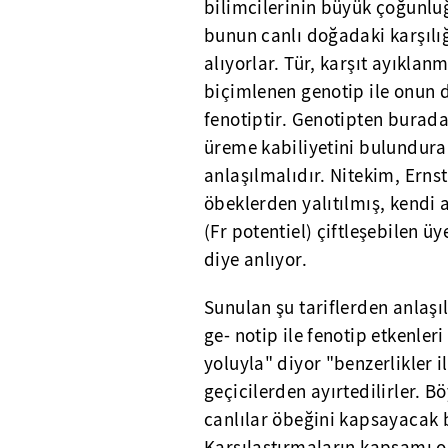
bilimcilerinin büyük çoğunluğ
bunun canlı doğadaki karşılığ
alıyorlar. Tür, karşıt ayıklanm
biçimlenen genotip ile onun d
fenotiptir. Genotipten burad
üreme kabiliyetini bulunduran
anlaşılmalıdır. Nitekim, Ern
öbeklerden yalıtılmış, kendi
(Fr potentiel) çiftleşebilen ü
diye anlıyor.
Sunulan şu tariflerden anlaşıl
ge- notip ile fenotip etkenler
yoluyla" diyor "benzerlikler il
geçicilerden ayırtedilirler. Bö
canlılar öbeğini kapsayacak bi