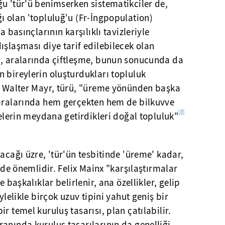
u 'tür'ü benimserken sistematikciler de,
ı olan 'topluluğ'u (Fr-İngpopulation)
a basınçlarının karşılıklı tavizleriyle
ışlaşması diye tarif edilebilecek olan
a, aralarında çiftleşme, bunun sonucunda da
 bireylerin oluşturdukları topluluk
st Walter Mayr, türü, "üreme yönünden başka
 aralarında hem gerçekten hem de bilkuvve
[8]
yelerin meydana getirdikleri doğal topluluk"
acağı üzre, 'tür'ün tesbitinde 'üreme' kadar,
i de önemlidir. FeIix Mainx "karşılaştırmalar
e başkalıklar belirlenir, ana özellikler, gelip
ylelikle birçok uzuv tipini yahut geniş bir
r temel kuruluş tasarısı, plan çatılabilir.