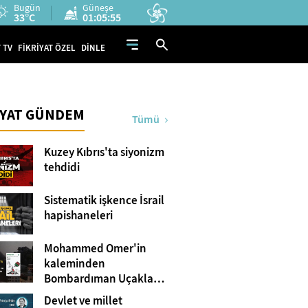
Bugün
Güneşe
33°C
01:05:54
 TV
FİKRİYAT ÖZEL
DİNLE
İYAT GÜNDEM
Tümü
Kuzey Kıbrıs'ta siyonizm
tehdidi
Sistematik işkence İsrail
hapishaneleri
Mohammed Omer'in
kaleminden
Bombardıman Uçakları
ve Tanklar Arasında
Devlet ve millet