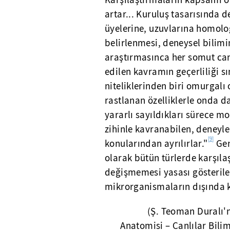
Karşılaştırmaların kapsamı or
artar... Kuruluş tasarısında d
üyelerine, uzuvlarına homolo
belirlenmesi, deneysel bilimi
araştırmasınca her somut canl
edilen kavramın geçerliliği sı
niteliklerinden biri omurgalı
rastlanan özelliklerle onda d
yararlı sayıldıkları sürece mo
zihinle kavranabilen, deneyl
[9]
konularından ayrılırlar."
Gen
olarak bütün türlerde karşıla
değişmemesi yasası gösterile
mikrorganismaların dışında k
(Ş. Teoman Duralı'n
Anatomisi – Canlılar Bilim