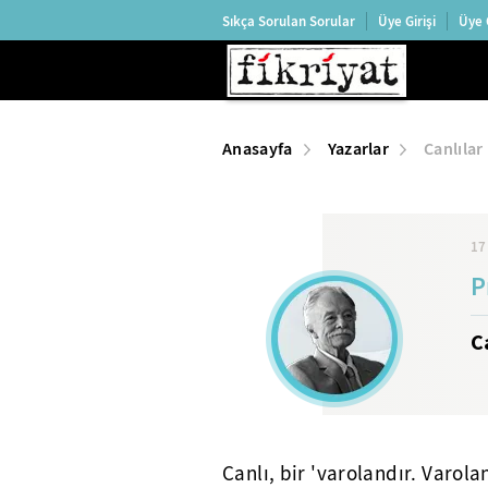
Sıkça Sorulan Sorular
Üye Girişi
Üye 
Anasayfa
Yazarlar
Canlılar 
17
P
C
Canlı, bir 'varolandır. Varol