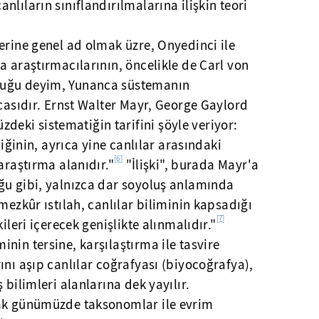
lıların sınıflandırılmalarına ilişkin teori
erine genel ad olmak üzre, Onyedinci ile
a araştırmacılarının, öncelikle de Carl von
duğu deyim, Yunanca süstemanın
icasıdır. Ernst Walter Mayr, George Gaylord
ki sistematiğin tarifini şöyle veriyor:
liğinin, ayrıca yine canlılar arasındaki
[6]
araştırma alanıdır."
"İlişki", burada Mayr'a
ğu gibi, yalnızca dar soyoluş anlamında
mezkûr ıstılah, canlılar biliminin kapsadığı
[7]
ileri içerecek genişlikte alınmalıdır."
nin tersine, karşılaştırma ile tasvire
ını aşıp canlılar coğrafyası (biyocoğrafya),
 bilimleri alanlarına dek yayılır.
rak günümüzde taksonomlar ile evrim