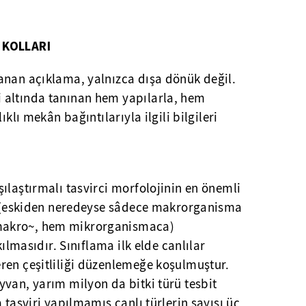
 KOLLARI
anan açıklama, yalnızca dışa dönük değil.
 altında tanınan hem yapılarla, hem
ıklı mekân bağıntılarıyla ilgili bilgileri
ılaştırmalı tasvirci morfolojinin en önemli
ın (eskiden neredeyse sâdece makrorganisma
makro~, hem mikrorganismaca)
kılmasıdır. Sınıflama ilk elde canlılar
ren çeşitliliği düzenlemeğe koşulmuştur.
van, yarım milyon da bitki türü tesbit
 tasviri yapılmamış canlı türlerin sayısı üç