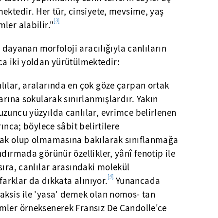
ektedir. Her tür, cinsiyete, mevsime, yaş
[3]
ler alabilir."
re dayanan morfoloji aracılığıyla canlıların
ca iki yoldan yürütülmektedir:
lılar, aralarında en çok göze çarpan ortak
arına sokularak sınırlanmışlardır. Yakın
uzuncu yüzyılda canlılar, evrimce belirlenen
rınca; böylece sâbit belirtilere
rtak olup olmamasına bakılarak sınıflanmağa
ndırmada görünür özellikler, yânî fenotip ile
sıra, canlılar arasındaki molekül
[4]
 farklar da dıkkata alınıyor.
Yunancada
aksis ile 'yasa' demek olan nomos- tan
mler örneksenerek Fransız De Candolle'ce