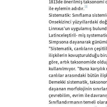
1813de önerilmiş taksonomi can
[5]
ile eylemin adıdır.
Sistematik: Sınıflama sisteml
Onsekizinci yüzyıllardaki doğ
Linnxus'un uygulamış bulun
Latinceleştiril- miş systemat
Simpsona dayanarak günümüzde
"Sistematik, canlıların çeşitli
ilişkilerin kovuşturulduğu bir
göre, artık taksonomide oldu
kullanılmıyor. "Buna karşılık 
canlılar arasındaki bütün ilişk
Demekki sistematik, taksonomi
dayanan morfolojinin sınırlar
çevrebilim, evrim ile davranış
Sınıflandırmanın temeli ola