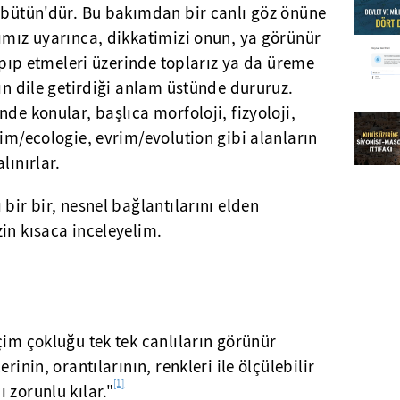
 'bütün'dür. Bu bakımdan bir canlı göz önüne
ımız uyarınca, dikkatimizi onun, ya görünür
yapıp etmeleri üzerinde toplarız ya da üreme
nın dile getirdiği anlam üstünde dururuz.
de konular, başlıca morfoloji, fizyoloji,
lim/ecologie, evrim/evolution gibi alanların
lınırlar.
bir bir, nesnel bağlantılarını elden
in kısaca inceleyelim.
çim çokluğu tek tek canlıların görünür
rinin, orantılarının, renkleri ile ölçülebilir
[1]
 zorunlu kılar."