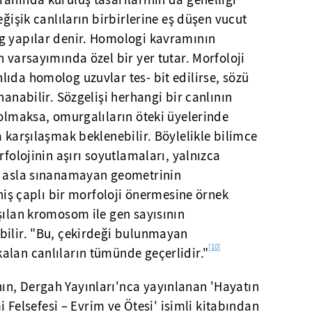
anında kuruluş tasarılarının da genelliği
eğişik canlıların birbirlerine eş düşen vucut
g yapılar denir. Homologi kavramının
n varsayımında özel bir yer tutar. Morfoloji
ıda homolog uzuvlar tes- bit edilirse, sözü
nanabilir. Sözgelişi herhangi bir canlının
 olmaksa, omurgalıların öteki üyelerinde
a karşılaşmak beklenebilir. Böylelikle bilimce
rfolojinin aşırı soyutlamaları, yalnızca
e asla sınanamayan geometrinin
iş çaplı bir morfoloji önermesine örnek
şılan kromosom ile gen sayısının
bilir. "Bu, çekirdeği bulunmayan
[10]
alan canlıların tümünde geçerlidir."
ın, Dergah Yayınları'nca yayınlanan 'Hayatın
i Felsefesi – Evrim ve Ötesi' isimli kitabından