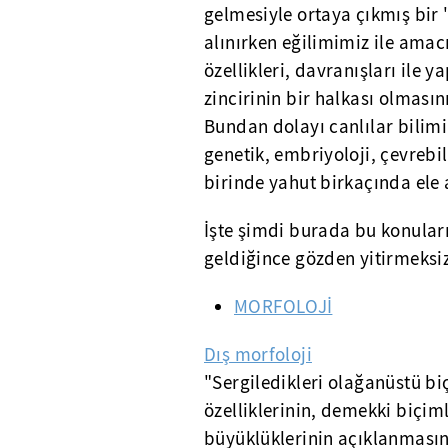
gelmesiyle ortaya çıkmış bir
alınırken eğilimimiz ile amac
özellikleri, davranışları ile 
zincirinin bir halkası olması
Bundan dolayı canlılar bilimin
genetik, embriyoloji, çevrebi
birinde yahut birkaçında ele a
İşte şimdi burada bu konuları 
geldiğince gözden yitirmeksiz
MORFOLOJİ
Dış morfoloji
"Sergiledikleri olağanüstü bi
özelliklerinin, demekki biçimle
büyüklüklerinin açıklanmasını