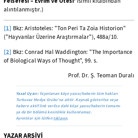
Felsefesi – Evrim ve Ötesi'
isimli kitabından
alıntılanmıştır.)
[1]
Bkz: Aristoteles: "Ton Peri Ta Zoia Historion"
("Hayvanlar Üzerine Araştırmalar"), 488a/10.
[2]
Bkz: Conrad Hal Waddington: "The Importance
of Biological Ways of Thought", 99. s.
Prof. Dr. Ş. Teoman Duralı
Yasal Uyarı:
Yayınlanan köşe yazısı/haberin tüm hakları
Turkuvaz Medya Grubu’na aittir. Kaynak gösterilse veya
habere aktif link verilse dahi köşe yazısı/haberin tamamı
ya da bir bölümü kesinlikle kullanılamaz.
Ayrıntılar için lütfen
tıklayın
.
YAZAR ARŞİVİ