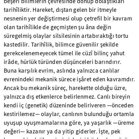
beşerî bilimlerin çevresinde dönüp dolaştıkları
tarihîliktir. Hareket, dıştan gelen bir itmeyle
nesnenin yer değiştirmesi olup çetrefil bir kavram
olan tarihîlikle de geçmişten şu âna değin
süregelmiş olaylar silsilesinin artabıraktığı tortu
kastedilir. Tarihîlik, bilimce güvenilir şekilde
gerekcelenemeyecek tümel ile cüzî bilinç yahut
irâde, hürlük türünden düşünceleri barındırır.
Buna karşılık evrim, aslında yalnızca canlılar
evrenindeki mekanik sürece işâret eden kavramdır.
Ancak bu mekanik süreç, harekette olduğu üzre,
yalnızca dış etkenlerce belirlenmez. Canlı bireyin
kendi iç (genetik) düzeninde beliriveren —önceden
kestirilemez— olaylar, canlının bulunduğu ortamla
uyuşup uyuşmamalarına göre, ya yaşarlık —üreme
değeri— kazanır ya da yitip giderler. İşte, pek