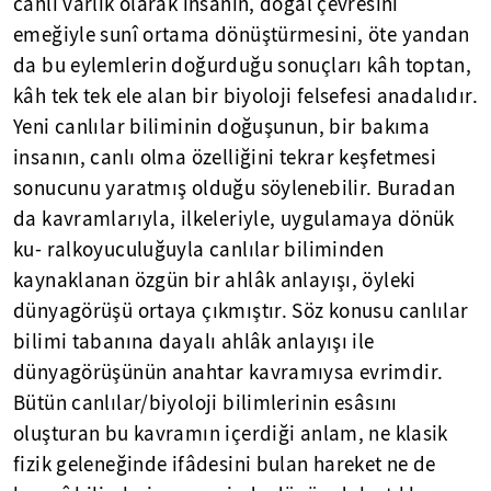
canlı varlık olarak insanın, doğal çevresini
emeğiyle sunî ortama dönüştürmesini, öte yandan
da bu eylemlerin doğurduğu sonuçları kâh toptan,
kâh tek tek ele alan bir biyoloji felsefesi anadalıdır.
Yeni canlılar biliminin doğuşunun, bir bakıma
insanın, canlı olma özelliğini tekrar keşfetmesi
sonucunu yaratmış olduğu söylenebilir. Buradan
da kavramlarıyla, ilkeleriyle, uygulamaya dönük
ku- ralkoyuculuğuyla canlılar biliminden
kaynaklanan özgün bir ahlâk anlayışı, öyleki
dünyagörüşü ortaya çıkmıştır. Söz konusu canlılar
bilimi tabanına dayalı ahlâk anlayışı ile
dünyagörüşünün anahtar kavramıysa evrimdir.
Bütün canlılar/biyoloji bilimlerinin esâsını
oluşturan bu kavramın içerdiği anlam, ne klasik
fizik geleneğinde ifâdesini bulan hareket ne de