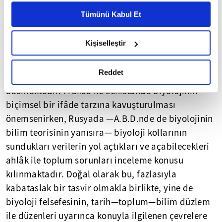
Ayarlar butonuna tıklayabilir,
Çerez Bilgilendirme
Bu tercihin, çoğunlukla belirli kültür, toplum ile
Metnimizi ziyaret edebilirsiniz.
Tümünü Kabul Et
felsefe-bilim gelenekleriyle bağlantılı olarak
6698 sayılı Kişisel Verilerin Korunması Kanunu uyarınca
yapıldığı görülüyor. Sözgelişi, İngilizce konuşulan
hazırlanmış olan İnternet Sitesi Aydınlatma Metnimizi
Kişiselleştir
ülkelerde genellikle üstünde durulan, biyolojinin
okumak ve sitemizi ziyaretiniz kapsamında
gerçekleştirilen veri işleme faaliyetleri ile ilgili daha
bilim teorisiyken, Almanca konuşulan ülkeler ile
detaylı bilgi almak için lütfen
tıklayınız.
Reddet
Hindıstanda daha çok metabiyoloji ağır
basmaktadır. Fransa ile Lehıstanda biyolojinin
biçimsel bir ifâde tarzına kavuşturulması
önemsenirken, Rusyada —A.B.D.nde de biyolojinin
bilim teorisinin yanısıra— biyoloji kollarının
sundukları verilerin yol açtıkları ve açabilecekleri
ahlâk ile toplum sorunları inceleme konusu
kılınmaktadır. Doğal olarak bu, fazlasıyla
kabataslak bir tasvir olmakla birlikte, yine de
biyoloji felsefesinin, tarih—toplum—bilim düzlem
ile düzenleri uyarınca konuyla ilgilenen çevrelere