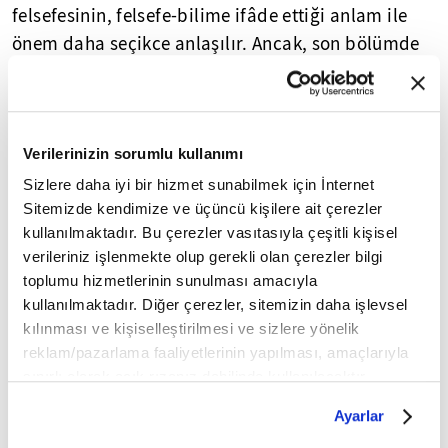
felsefesinin, felsefe-bilime ifâde ettiği anlam ile
önem daha seçikce anlaşılır. Ancak, son bölümde
belirtildiği üzre, onun, salt bilim ile bilim
felsefesinin ötesinde, insan yaşamasının bütün
köşe bucağına seslenebildiği asıl hatırdan uzak
tutulmaması gereken noktadır. Bu nedenle
Verilerinizin sorumlu kullanımı
Amerika Birleşik Devletleri ile Kanada başta
Sizlere daha iyi bir hizmet sunabilmek için İnternet
gelmek üzre, canlılar bilimi felsefesi, felsefe ile
Sitemizde kendimize ve üçüncü kişilere ait çerezler
kullanılmaktadır. Bu çerezler vasıtasıyla çeşitli kişisel
bilim araştırmalarının yoğun şekilde yürütüldüğü
verileriniz işlenmekte olup gerekli olan çerezler bilgi
Almanyavusturyada, İsviçre,
İngiltere
, Felemenk,
toplumu hizmetlerinin sunulması amacıyla
Fransa
, Lehıstan/Polonya, Rusya, Hindıstan ile
kullanılmaktadır. Diğer çerezler, sitemizin daha işlevsel
İtalyada, İspanyolca konuşan kimi ülkelerde
kılınması ve kişiselleştirilmesi ve sizlere yönelik
gitgide ilginin odağı olmak yolundadır. Çoğu kere,
reklam/pazarlama faaliyetlerinin yapılması, amaçlarıyla
saydığımız ülkelerin kimisinde biyoloji felsefesi bir
sınırlı olarak açık rızanız dahilinde kullanılacaktır.
Çerezlere ilişkin tercihlerinizi çerez paneli vasıtasıyla
bütün olarak ele alınmamışsa bile, en azından,
Ayarlar
belirleyebilirsiniz. Çerezlere ilişkin detaylı bilgi için
onun anadallarından biri, ikisi ağırlık kazanmıştır.