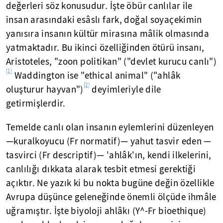
değerleri söz konusudur. İşte öbür canlılar ile
insan arasındaki esâslı fark, doğal soyaçekimin
yanısıra insanın kültür mirasına mâlik olmasında
yatmaktadır. Bu ikinci özelliğinden ötürü insanı,
Aristoteles, "zoon politikan" ("devlet kurucu canlı")
[1]
Waddington ise "ethical animal" ("ahlâk
[2]
oluşturur hayvan")
deyimleriyle dile
getirmişlerdir.
Temelde canlı olan insanın eylemlerini düzenleyen
—kuralkoyucu (Fr normatif)— yahut tasvir eden —
tasvirci (Fr descriptif)— 'ahlâk'ın, kendi ilkelerini,
canlılığı dıkkata alarak tesbit etmesi gerektiği
açıktır. Ne yazık ki bu nokta bugüne değin özellikle
Avrupa düşünce geleneğinde önemli ölçüde ihmâle
uğramıştır. İşte biyoloji ahlâkı (Y^-Fr bioethique)