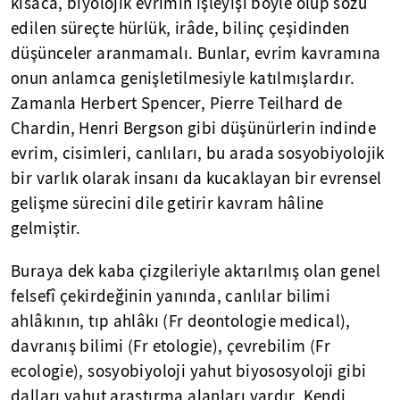
kısaca, biyolojik evrimin işleyişi böyle olup sözü
edilen süreçte hürlük, irâde, bilinç çeşidinden
düşünceler aranmamalı. Bunlar, evrim kavramına
onun anlamca genişletilmesiyle katılmışlardır.
Zamanla Herbert Spencer, Pierre Teilhard de
Chardin, Henri Bergson gibi düşünürlerin indinde
evrim, cisimleri, canlıları, bu arada sosyobiyolojik
bir varlık olarak insanı da kucaklayan bir evrensel
gelişme sürecini dile getirir kavram hâline
gelmiştir.
Buraya dek kaba çizgileriyle aktarılmış olan genel
felsefî çekirdeğinin yanında, canlılar bilimi
ahlâkının, tıp ahlâkı (Fr deontologie medical),
davranış bilimi (Fr etologie), çevrebilim (Fr
ecologie), sosyobiyoloji yahut biyososyoloji gibi
dalları yahut araştırma alanları vardır. Kendi