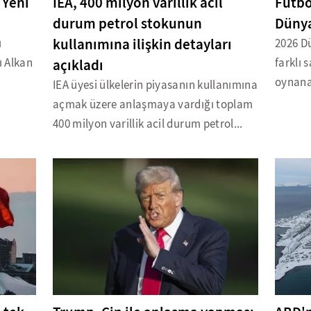
 Yeni
IEA, 400 milyon varillik acil
Futbo
durum petrol stokunun
Dünya
kullanımına ilişkin detayları
ı
2026 Dü
ı Alkan
açıkladı
farklı 
oynana
IEA üyesi ülkelerin piyasanın kullanımına
açmak üzere anlaşmaya vardığı toplam
400 milyon varillik acil durum petrol...