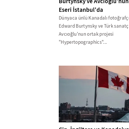
Burtynsky ve Avcıoğlu'nun
Eseri İstanbul'da
Dünyaca ünlü Kanadalı fotoğrafç
Edward Burtynsky ve Türk sanatç
Avcıoğlu'nun ortak projesi
"Hypertopographics"...