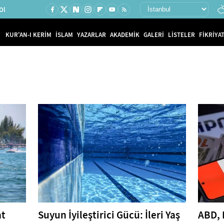
Ol
KUR'AN-I KERİM
İSLAM
YAZARLAR
AKADEMİK
GALERİ
LİSTELER
FİKRİYAT
at
Suyun İyileştirici Gücü: İleri Yaş
ABD, 