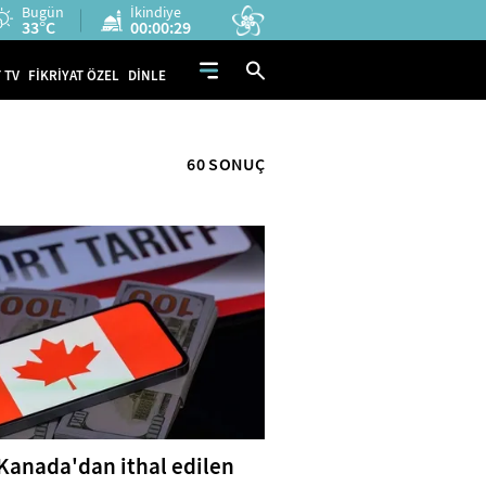
Bugün
İkindiye
33°C
00:00:28
 TV
FİKRİYAT ÖZEL
DİNLE
60 SONUÇ
Kanada'dan ithal edilen