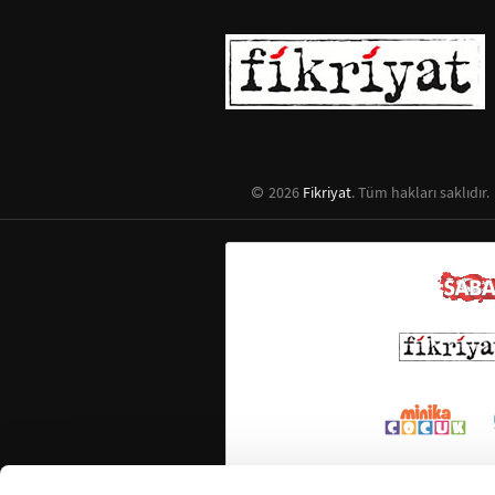
2026
Fikriyat
. Tüm hakları saklıdır.