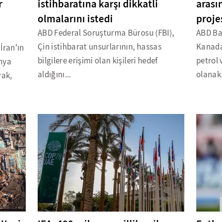
r
istihbaratına karşı dikkatli
arası
olmalarını istedi
proje
ABD Federal Soruşturma Bürosu (FBI),
ABD Ba
Çin istihbarat unsurlarının, hassas
Kanada
İran'ın
bilgilere erişimi olan kişileri hedef
petrol 
ünya
aldığını...
olanak.
rak,