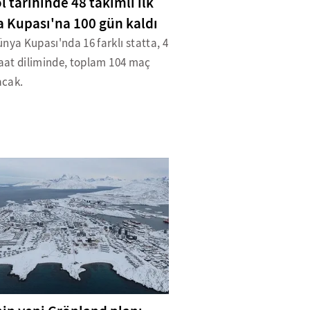
l tarihinde 48 takımlı ilk
 Kupası'na 100 gün kaldı
nya Kupası'nda 16 farklı statta, 4
saat diliminde, toplam 104 maç
cak.