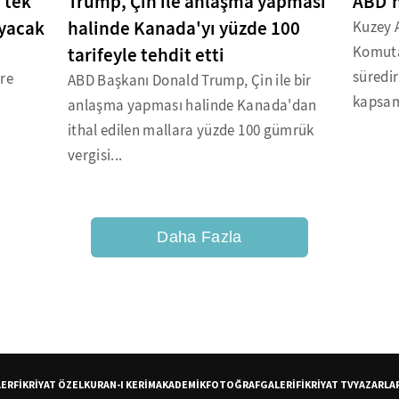
 tek
Trump, Çin ile anlaşma yapması
ABD'n
ayacak
halinde Kanada'yı yüzde 100
Kuzey 
tarifeyle tehdit etti
Komuta
süredir
ere
ABD Başkanı Donald Trump, Çin ile bir
kapsam
anlaşma yapması halinde Kanada'dan
ithal edilen mallara yüzde 100 gümrük
vergisi...
Daha Fazla
LER
FİKRİYAT ÖZEL
KURAN-I KERİM
AKADEMİK
FOTOĞRAF
GALERİ
FİKRİYAT TV
YAZARLA