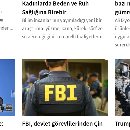
Kadınlarda Beden ve Ruh
bazı 
Sağlığına Birebir
gümrü
ü,
ir
Bilim insanlarının yayımladığı yeni bir
ABD yö
nden...
araştırma, yüzme, kano, kürek, sörf ve
ürünler
su aerobiği gibi su temelli faaliyetlerin...
uygula
sürerek
e:
FBI, devlet görevlilerinden Çin
Trump