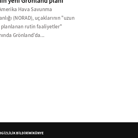
in yeni Grönland planı
Amerika Hava Savunma
nlığı (NORAD), uçaklarının "uzun
 planlanan rutin faaliyetler"
ında Grönland’da...
R
GİZLİLİK BİLDİRİMİ
KÜNYE