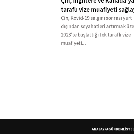
Çin, İngiltere ve Kanada'ya
taraflı vize muafiyeti sağl
Çin, Kovid-19 salgını sonrası yurt
dışından seyahatleri artırmak üz
2023'te başlattığı tek taraflı vize
muafiyeti...
ANASAYFA
GÜNDEM
LİSTE