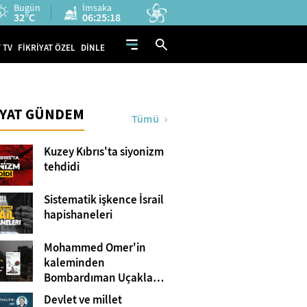
Bugün
İmsaka
32°C
06:25:17
 TV
FİKRİYAT ÖZEL
DİNLE
İYAT GÜNDEM
Tümü
Kuzey Kıbrıs'ta siyonizm
tehdidi
Sistematik işkence İsrail
hapishaneleri
Mohammed Omer'in
kaleminden
Bombardıman Uçakları
ve Tanklar Arasında
Devlet ve millet