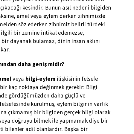
çıkacağı kesindir. Bunun asıl nedeni bilgiden
, aksine, amel veya eylem derken zihnimizde
amelden söz ederken zihnimiz belirli türdeki
ilgili bir zemine intikal edemezse,
 bir dayanak bulamaz, dinin insan aklını
kar.
ından daha geniş midir?
amel
bilgi-eylem
veya
ilişkisinin felsefe
bir kaç noktaya değinmek gerekir: Bilgi
ğinde gördüğümüzden daha güçlü ve
 felsefesinde kurulmuş, eylem bilginin varlık
nına çıkmamış bir bilgiden gerçek bilgi olarak
i veya doğruyu bilmek ile yapmamak diye bir
i bilenler adil olanlardır. Başka bir