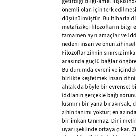
getirdiği bilgi-amel ilişkisin
önemli olan için terk edilmes
düşünülmüştür. Bu itibarla d
metafizikçi filozofların bilgi
tamamen ayrı amaçlar ve iddi
nedeni insan ve onun zihinsel
Filozoflar zihnin sınırsız imk
arasında güçlü bağlar öngörere
Bu durumda evreni ve içindeki
birlikte keşfetmek insan zihn
ahlak da böyle bir evrensel 
iddianın gerçekle bağı sorunu
kısmını bir yana bırakırsak, 
zihin tanımı yoktur; en azınd
bir imkan tanımaz. Dini metinl
uyarı şeklinde ortaya çıkar. 