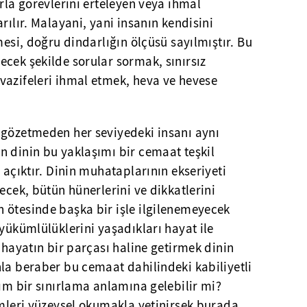
arla görevlerini erteleyen veya ihmal
rılır. Malayani, yani insanın kendisini
mesi, doğru dindarlığın ölçüsü sayılmıştır. Bu
cek şekilde sorular sormak, sınırsız
vazifeleri ihmal etmek, heva ve hevese
 gözetmeden her seviyedeki insanı aynı
n dinin bu yaklaşımı bir cemaat teşkil
 açıktır. Dinin muhataplarının ekseriyeti
ecek, bütün hünerlerini ve dikkatlerini
 ötesinde başka bir işle ilgilenemeyecek
 yükümlülüklerini yaşadıkları hayat ile
 hayatın bir parçası haline getirmek dinin
la beraber bu cemaat dahilindeki kabiliyetli
şım bir sınırlama anlamına gelebilir mi?
ümleri yüzeysel okumakla yetinirsek burada