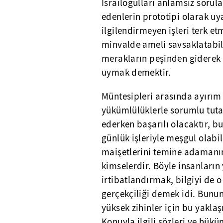
İsrailoğulları anlamsız sorul
edenlerin prototipi olarak uya
ilgilendirmeyen işleri terk et
minvalde ameli savsaklatabile
merakların peşinden giderek 
uymak demektir.
Müntesipleri arasında ayırım
yükümlülüklerle sorumlu tuta
ederken başarılı olacaktır, bu
günlük işleriyle meşgul olabil
maişetlerini temine adamanın
kimselerdir. Böyle insanların
irtibatlandırmak, bilgiyi de o
gerçekçiliği demek idi. Bunun
yüksek zihinler için bu yakla
Konuyla ilgili sözleri ve hük