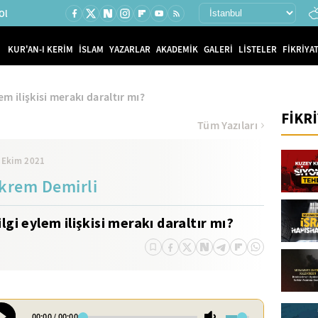
Ol
KUR'AN-I KERİM
İSLAM
YAZARLAR
AKADEMİK
GALERİ
LİSTELER
FİKRİYAT
lem ilişkisi merakı daraltır mı?
FİKR
Tüm Yazıları
 Ekim 2021
krem Demirli
ilgi eylem ilişkisi merakı daraltır mı?
00:00
/
00:00