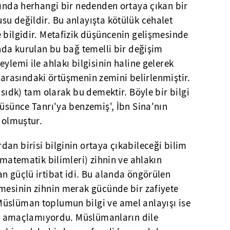
sında herhangi bir nedenden ortaya çıkan bir
u değildir. Bu anlayışta kötülük cehalet
 bilgidir. Metafizik düşüncenin gelişmesinde
ında kurulan bu bağ temelli bir değişim
ylemi ile ahlakı bilgisinin haline gelerek
lık arasındaki örtüşmenin zemini belirlenmiştir.
(sıdk) tam olarak bu demektir. Böyle bir bilgi
çüsünce Tanrı'ya benzemiş', İbn Sina'nın
' olmuştur.
an birisi bilginin ortaya çıkabileceği bilim
 matematik bilimleri) zihnin ve ahlakın
n güçlü irtibat idi. Bu alanda öngörülen
şmesinin zihnin merak gücünde bir zafiyete
üslüman toplumun bilgi ve amel anlayışı ise
ini amaçlamıyordu. Müslümanların dile