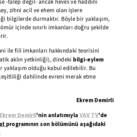
ise -talep değil- ancak heves ve haddini
ey, zihni acil ve ehem olan işlere
i bilgilerde durmaktır. Böyle bir yaklaşım,
a ömür içinde sınırlı imkanları doğru şekilde
rir.
ni ile fiil imkanları hakkındaki teorisini
bilgi-eylem
tik aklın yetkinliği), dindeki
bir yaklaşım olduğu kabul edilebilir. Bu
çeşitliliği dahilinde evreni merak etme
Ekrem Demirli
Ekrem Demirli
'nin anlatımıyla
VAV TV
'de
at
programının son bölümünü aşağıdaki
.