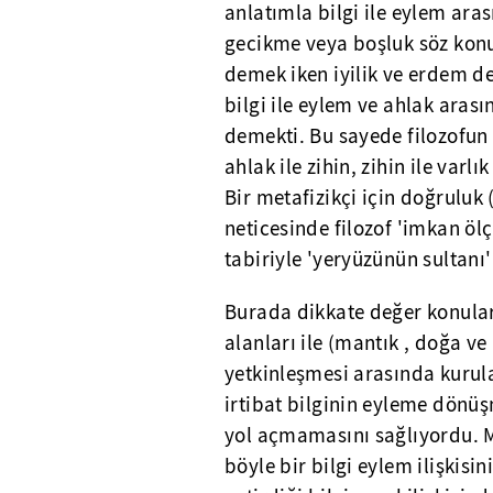
anlatımla bilgi ile eylem ara
gecikme veya boşluk söz konus
demek iken iyilik ve erdem de
bilgi ile eylem ve ahlak aras
demekti. Bu sayede filozofun e
ahlak ile zihin, zihin ile var
Bir metafizikçi için doğruluk 
neticesinde filozof 'imkan öl
tabiriyle 'yeryüzünün sultanı
Burada dikkate değer konulard
alanları ile (mantık , doğa ve
yetkinleşmesi arasında kurula
irtibat bilginin eyleme dönü
yol açmamasını sağlıyordu. M
böyle bir bilgi eylem ilişkis