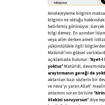
tıklayınız
Amele/eyleme bilginin maks
bilginin ne olduğu hakkındaki
belirlemiş görünüyor. Gerçek
bilgi demez. En azından İslam
veya alim derken ameli istil
yükümlülükle ilgili bilgilerd
Matüridi'nin göksel varlıklard
'Ayet-i
açıklamada bulunur:
yoktur.'
Matüridi, devamında,
araştırmanın gereği de yokt
aktarılan bazı sözlerin bir de
ve neva'yı yaran Allah' meali
'biri
anlamını soran birisine
ötekini soruyorsun'
diye tep