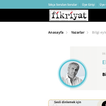
Sıkça Sorulan Sorular
Üye Girişi
Üye 
Anasayfa
Yazarlar
Bilgi ey
06
E
B
Sesli dinlemek için