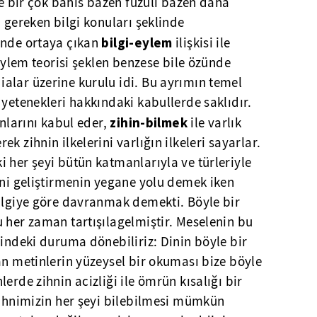
de bir çok bahis bazen fuzuli bazen daha
i gereken bilgi konuları şeklinde
bilgi-eylem
inde ortaya çıkan
ilişkisi ile
 eylem teorisi şeklen benzese bile özünde
alar üzerine kurulu idi. Bu ayrımın temel
 yetenekleri hakkındaki kabullerde saklıdır.
zihin-bilmek
anlarını kabul eder,
ile varlık
k zihnin ilkelerini varlığın ilkeleri sayarlar.
 her şeyi bütün katmanlarıyla ve türleriyle
ini geliştirmenin yegane yolu demek iken
bilgiye göre davranmak demekti. Böyle bir
 her zaman tartışılagelmiştir. Meselenin bu
dindeki duruma dönebiliriz: Dinin böyle bir
an metinlerin yüzeysel bir okuması bize böyle
erde zihnin acizliği ile ömrün kısalığı bir
Zihnimizin her şeyi bilebilmesi mümkün