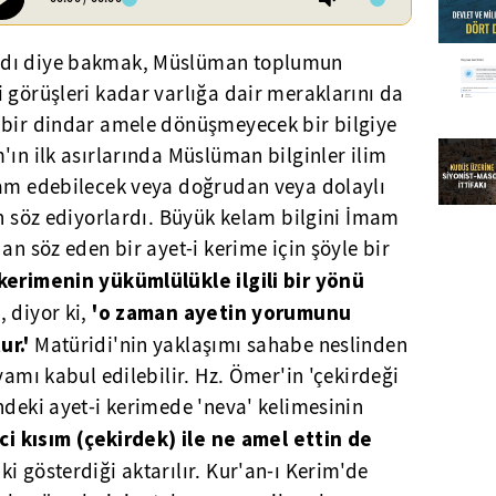
adı diye bakmak, Müslüman toplumun
 görüşleri kadar varlığa dair meraklarını da
 bir dindar amele dönüşmeyecek bir bilgiye
'ın ilk asırlarında Müslüman bilginler ilim
zam edebilecek veya doğrudan veya dolaylı
en söz ediyorlardı. Büyük kelam bilgini İmam
an söz eden bir ayet-i kerime için şöyle bir
 kerimenin yükümlülükle ilgili bir yönü
'o zaman ayetin yorumunu
 diyor ki,
ur.'
Matüridi'nin yaklaşımı sahabe neslinden
vamı kabul edilebilir. Hz. Ömer'in 'çekirdeği
ndeki ayet-i kerimede 'neva' kelimesinin
nci kısım (çekirdek) ile ne amel ettin de
ki gösterdiği aktarılır. Kur'an-ı Kerim'de