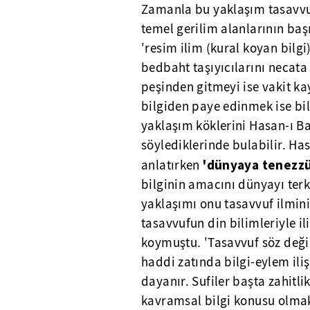
Zamanla bu yaklaşım tasavvuf
temel gerilim alanlarının başı
'resim ilim (kural koyan bilgi)
bedbaht taşıyıcılarını necata
peşinden gitmeyi ise vakit ka
bilgiden paye edinmek ise bil
yaklaşım köklerini Hasan-ı Ba
söylediklerinde bulabilir. Ha
'dünyaya tenezzü
anlatırken
bilginin amacını dünyayı ter
yaklaşımı onu tasavvuf ilmini
tasavvufun din bilimleriyle i
koymuştu. 'Tasavvuf söz değil
haddi zatında bilgi-eylem ili
dayanır. Sufiler başta zahitli
kavramsal bilgi konusu olmak