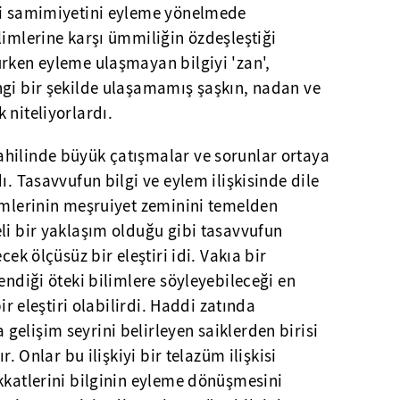
ki samimiyetini eyleme yönelmede
limlerine karşı ümmiliğin özdeşleştiği
rken eyleme ulaşmayan bilgiyi 'zan',
ngi bir şekilde ulaşamamış şaşkın, nadan ve
 niteliyorlardı.
hilinde büyük çatışmalar ve sorunlar ortaya
ı. Tasavvufun bilgi ve eylem ilişkisinde dile
imlerinin meşruiyet zeminini temelden
li bir yaklaşım olduğu gibi tasavvufun
cek ölçüsüz bir eleştiri idi. Vakıa bir
endiği öteki bilimlere söyleyebileceği en
bir eleştiri olabilirdi. Haddi zatında
elişim seyrini belirleyen saiklerden birisi
r. Onlar bu ilişkiyi bir telazüm ilişkisi
kkatlerini bilginin eyleme dönüşmesini