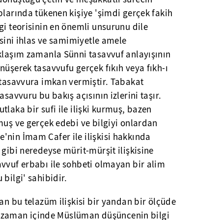
plarında tükenen kişiye 'şimdi gerçek fakih
gi teorisinin en önemli unsurunu dile
isini ihlas ve samimiyetle amele
aklaşım zamanla Sünni tasavvuf anlayışının
nüşerek tasavvufu gerçek fıkıh veya fıkh-ı
 tasavvura imkan vermiştir. Tabakat
asavvuru bu bakış açısının izlerini taşır.
laka bir sufi ile ilişki kurmuş, bazen
muş ve gerçek edebi ve bilgiyi onlardan
'nin İmam Cafer ile ilişkisi hakkında
 gibi neredeyse mürit-mürşit ilişkisine
vvuf erbabı ile sohbeti olmayan bir alim
bilgi' sahibidir.
lan bu telazüm ilişkisi bir yandan bir ölçüde
ken zaman içinde Müslüman düşüncenin bilgi