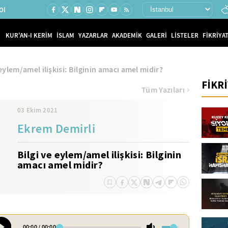
Ol
KUR'AN-I KERİM
İSLAM
YAZARLAR
AKADEMİK
GALERİ
LİSTELER
FİKRİYAT
 eylem/amel ilişkisi: Bilginin amacı amel midir?
FİKR
Tüm Yazıları
03 Ekim 2021
Ekrem Demirli
Bilgi ve eylem/amel ilişkisi: Bilginin
amacı amel midir?
00:00
/
00:00