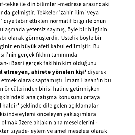
-tekke ile din bilimleri-medrese arasındaki
nda gelmiştir. Tekkeler 'zahir ilim' veya
' diye tabir ettikleri normatif bilgi ile onun
 ulaşmada yetersiz saymış, öyle bir bilginin
ybı olarak görmüşlerdir. Üstelik böyle bir
ginin en büyük afeti kabul edilmiştir. Bu
sri'nin gerçek fıkhın tanımında
san-ı Basri gerçek fakihin kim olduğunu
l etmeyen, ahirete yönelen kişi'
diyerek
k etmek olarak saptamıştı. İmam Hasan'ın bu
n öncülerinden birisi haline getirmişken
lişkisindeki ana çatışma konusunu ortaya
 haldir' şeklinde dile gelen açıklamalar
şkisinde eylemi önceleyen yaklaşımlara
k olmak üzere ahlakın ana meselelerini -
tan ziyade- eylem ve amel meselesi olarak