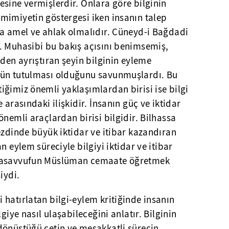
sine vermişlerdir. Onlara göre bilginin
mimiyetin göstergesi iken insanın talep
la amel ve ahlak olmalıdır. Cüneyd-i Bağdadi
. Muhasibi bu bakış açısını benimsemiş,
nden ayrıştıran şeyin bilginin eyleme
tün tutulması olduğunu savunmuşlardı. Bu
ğimiz önemli yaklaşımlardan birisi ise bilgi
 arasındaki ilişkidir. İnsanın güç ve iktidar
önemli araçlardan birisi bilgidir. Bilhassa
ezdinde büyük iktidar ve itibar kazandıran
n eylem süreciyle bilgiyi iktidar ve itibar
 tasavvufun Müslüman cemaate öğretmek
iydi.
hatırlatan bilgi-eylem kritiğinde insanın
giye nasıl ulaşabileceğini anlatır. Bilginin
dönüştüğü çetin ve meşakkatli sürecin