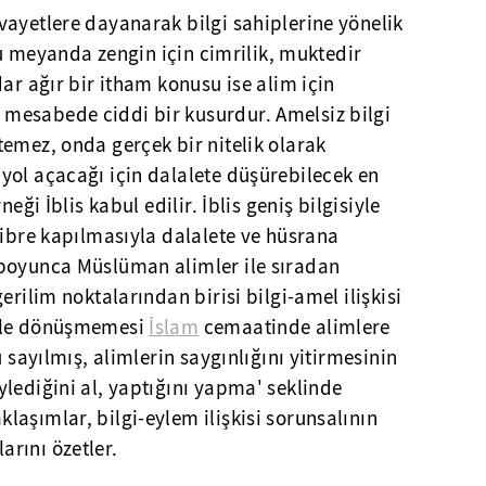
vayetlere dayanarak bilgi sahiplerine yönelik
 Bu meyanda zengin için cimrilik, muktedir
ar ağır bir itham konusu ise alim için
mesabede ciddi bir kusurdur. Amelsiz bilgi
emez, onda gerçek bir nitelik olarak
yol açacağı için dalalete düşürebilecek en
eği İblis kabul edilir. İblis geniş bilgisiyle
kibre kapılmasıyla dalalete ve hüsrana
boyunca Müslüman alimler ile sıradan
erilim noktalarından birisi bilgi-amel ilişkisi
mele dönüşmemesi
İslam
cemaatinde alimlere
u sayılmış, alimlerin saygınlığını yitirmesinin
lediğini al, yaptığını yapma' seklinde
aşımlar, bilgi-eylem ilişkisi sorunsalının
rını özetler.