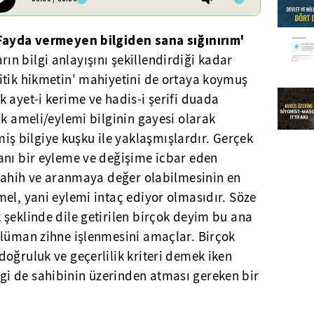
 Fayda vermeyen bilgiden sana sığınırım'
n bilgi anlayışını şekillendirdiği kadar
itik hikmetin' mahiyetini de ortaya koymuş
 ayet-i kerime ve hadis-i şerifi duada
ak ameli/eylemi bilginin gayesi olarak
 bilgiye kuşku ile yaklaşmışlardır. Gerçek
anı bir eyleme ve değişime icbar eden
 sahih ve aranmaya değer olabilmesinin en
el, yani eylemi intaç ediyor olmasıdır. Söze
şeklinde dile getirilen birçok deyim bu ana
slüman zihne işlenmesini amaçlar. Birçok
oğruluk ve geçerlilik kriteri demek iken
i de sahibinin üzerinden atması gereken bir