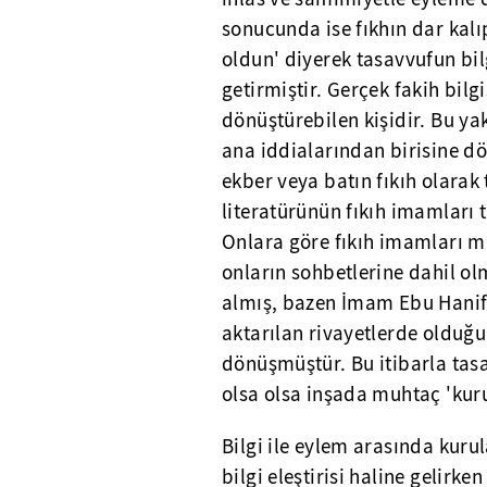
sonucunda ise fıkhın dar kalı
oldun' diyerek tasavvufun bil
getirmiştir. Gerçek fakih bilg
dönüştürebilen kişidir. Bu y
ana iddialarından birisine dö
ekber veya batın fıkıh olarak
literatürünün fıkıh imamları t
Onlara göre fıkıh imamları mut
onların sohbetlerine dahil ol
almış, bazen İmam Ebu Hanife
aktarılan rivayetlerde olduğu
dönüşmüştür. Bu itibarla tasa
olsa olsa inşada muhtaç 'kuru 
Bilgi ile eylem arasında kuru
bilgi eleştirisi haline gelir