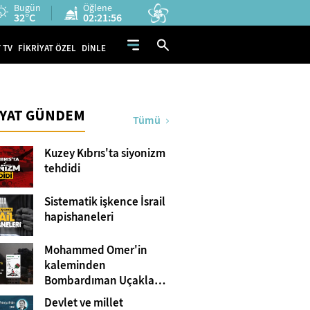
Bugün
Öğlene
32°C
02:21:55
 TV
FİKRİYAT ÖZEL
DİNLE
İYAT GÜNDEM
Tümü
Kuzey Kıbrıs'ta siyonizm
tehdidi
Sistematik işkence İsrail
hapishaneleri
Mohammed Omer'in
kaleminden
Bombardıman Uçakları
ve Tanklar Arasında
Devlet ve millet