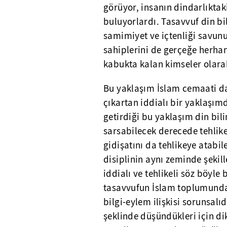
görüyor, insanın dindarlıkta
buluyorlardı. Tasavvuf din bi
samimiyet ve içtenliği savunu
sahiplerini de gerçeğe herha
kabukta kalan kimseler olarak
Bu yaklaşım İslam cemaati da
çıkartan iddialı bir yaklaşımd
getirdiği bu yaklaşım din bil
sarsabilecek derecede tehlike
gidişatını da tehlikeye atabile
disiplinin aynı zeminde şekill
iddialı ve tehlikeli söz böyle 
tasavvufun İslam toplumunda g
bilgi-eylem ilişkisi sorunsalıdı
şeklinde düşündükleri için di