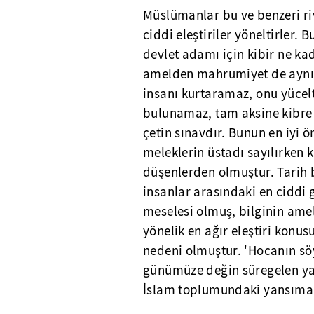
Müslümanlar bu ve benzeri ri
ciddi eleştiriler yöneltirler.
devlet adamı için kibir ne kad
amelden mahrumiyet de aynı 
insanı kurtaramaz, onu yücelt
bulunamaz, tam aksine kibre 
çetin sınavdır. Bunun en iyi örn
meleklerin üstadı sayılırken 
düşenlerden olmuştur. Tarih 
insanlar arasındaki en ciddi g
meselesi olmuş, bilginin a
yönelik en ağır eleştiri konus
nedeni olmuştur. 'Hocanın söy
günümüze değin süregelen yakl
İslam toplumundaki yansımala