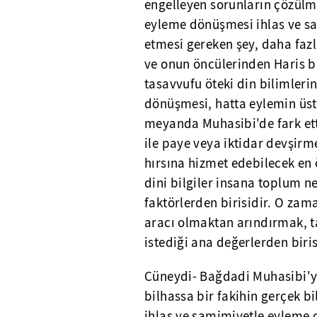
engelleyen sorunların çözülme
eyleme dönüşmesi ihlas ve sa
etmesi gereken şey, daha faz
ve onun öncülerinden Haris b
tasavvufu öteki din bilimleri
dönüşmesi, hatta eylemin üs
meyanda Muhasibi'de fark etti
ile paye veya iktidar devşirme
hırsına hizmet edebilecek en 
dini bilgiler insana toplum n
faktörlerden birisidir. O zama
aracı olmaktan arındırmak,
istediği ana değerlerden biris
Cüneydi- Bağdadi Muhasibi'yi 
bilhassa bir fakihin gerçek bil
ihlas ve samimiyetle eyleme 