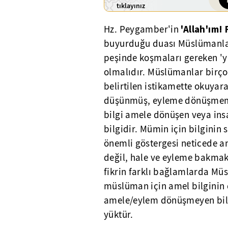
tıklayınız
'Allah'ım!
Hz. Peygamber'in
buyurduğu duası Müslümanları
peşinde koşmaları gereken 'y
olmalıdır. Müslümanlar birçok
belirtilen istikamette okuyar
düşünmüş, eyleme dönüşmemiş
bilgi amele dönüşen veya ins
bilgidir. Mümin için bilginin
önemli göstergesi neticede am
değil, hale ve eyleme bakmak 
fikrin farklı bağlamlarda Mü
müslüman için amel bilginin d
amele/eylem dönüşmeyen bilg
yüktür.