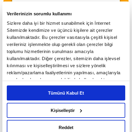
Verilerinizin sorumlu kullanımı
Sizlere daha iyi bir hizmet sunabilmek için İnternet
Sitemizde kendimize ve üçüncü kişilere ait çerezler
kullanılmaktadır. Bu çerezler vasıtasıyla çeşitli kişisel
💠
verileriniz işlenmekte olup gerekli olan çerezler bilgi
toplumu hizmetlerinin sunulması amacıyla
Ben barışa inanıyorum, bedeli ne olursa olsun,
kullanılmaktadır. Diğer çerezler, sitemizin daha işlevsel
barışa.
kılınması ve kişiselleştirilmesi ve sizlere yönelik
reklam/pazarlama faaliyetlerinin yapılması, amaçlarıyla
J.M. Coetzee
sınırlı olarak açık rızanız dahilinde kullanılacaktır.
Çerezlere ilişkin tercihlerinizi çerez paneli vasıtasıyla
Tümünü Kabul Et
belirleyebilirsiniz. Çerezlere ilişkin detaylı bilgi için
Ayarlar butonuna tıklayabilir,
Çerez Bilgilendirme
5
/20
Metnimizi ziyaret edebilirsiniz.
Kişiselleştir
6698 sayılı Kişisel Verilerin Korunması Kanunu uyarınca
hazırlanmış olan İnternet Sitesi Aydınlatma Metnimizi
Reddet
okumak ve sitemizi ziyaretiniz kapsamında