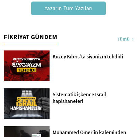
Yazarın Tüm Yazıları
FİKRİYAT GÜNDEM
Tümü
Kuzey Kıbrıs'ta siyonizm tehdidi
Sistematik işkence İsrail
hapishaneleri
Mohammed Omer'in kaleminden