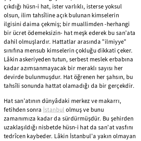
çıkdığı hüsn-i hat, ister varlıklı, isterse yoksul
olsun, ilim tahsîline açık bulunan kimselerin
ilgisini daima çekmiş; bir muallimden -herhangi
bir ücret ödemeksizin- hat meşk ederek bu san'ata
dahil olmuşlardır. Hattatlar arasında "ilmiyye"
sınıfına mensub kimselerin çokluğu dikkati çeker.
Lâkin askeriyeden tutun, serbest meslek erbabına
kadar azımsanmayacak bir meraklı sayısı her
devirde bulunmuşdur. Hat öğrenen her şahsın, bu
tahsîli sonunda hattat olamadığı da bir gerçekdir.
Hat san'atının dünyâdaki merkez ve makarrı,
fetihden sonra
İstanbul
olmuş ve bunu
zamanımıza kadar da sürdürmüşdür. Bu şehirden
uzaklaşıldığı nisbetde hüsn-i hat da san'at vasfını
tedrîcen kaybeder. Lâkin İstanbul'a yakın olmayan