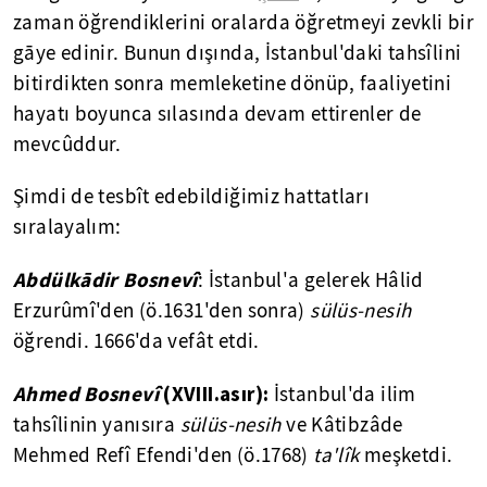
zaman öğrendiklerini oralarda öğretmeyi zevkli bir
gāye edinir. Bunun dışında, İstanbul'daki tahsîlini
bitirdikten sonra memleketine dönüp, faaliyetini
hayatı boyunca sılasında devam ettirenler de
mevcûddur.
Şimdi de tesbît edebildiğimiz hattatları
sıralayalım:
Abdülkādir Bosnevî
: İstanbul'a gelerek Hâlid
Erzurûmî'den (ö.1631'den sonra)
sülüs-nesih
öğrendi. 1666'da vefât etdi.
Ahmed Bosnevî
(XVIII.asır):
İstanbul'da ilim
tahsîlinin yanısıra
sülüs-nesih
ve Kâtibzâde
Mehmed Refî Efendi'den (ö.1768)
ta'lîk
meşketdi.