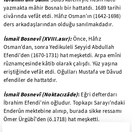
yazmakta mâhir Bosnalı bir hattatdı. 1689 tarihi
civârında vefât etdi. Hâfız Osman'ın (1642-1698)
ders arkadaşlarından olduğu sanılmakdadır.
İsmail Bosnevî (XVIII.asır):
Önce, Hâfız
Osman'dan, sonra Yedikuleli Seyyid Abdullah
Efendi'den (1670-1731) hat meşketdi. Arpa emîni
rûznamçesinde kâtib olarak çalışdı. Yüz yaşına
eriştiğinde vefât etdi. Oğulları Mustafa ve Dâvud
efendiler de hattatdır.
İsmail Bosnevî (Noktacızâde)
:
Eğri defterdarı
İbrahim Efendi'nin oğludur. Topkapı Sarayı'ndaki
Enderûn mektebine alınıp, burada sikke ressamı
Ömer Ürgübî'den (ö.1718) hat meşketti.
Bâbüssaâde ağalarının muhâsebesini tuttuğu için,