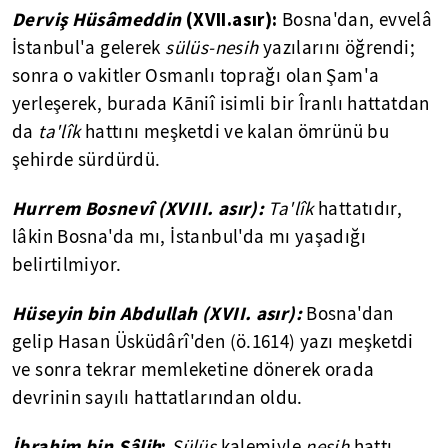
Derviş Hüsâmeddin
(XVII.asır):
Bosna'dan, evvelâ
İstanbul'a gelerek
sülüs-nesih
yazılarını öğrendi;
sonra o vakitler Osmanlı toprağı olan Şam'a
yerleşerek, burada Kāniî isimli bir Îranlı hattatdan
da
ta'lîk
hattını meşketdi ve kalan ömrünü bu
şehirde sürdürdü.
Hurrem Bosnevî (XVIII. asır):
Ta'lîk
hattatıdır,
lâkin Bosna'da mı, İstanbul'da mı yaşadığı
belirtilmiyor.
Hüseyin bin Abdullah (XVII. asır):
Bosna'dan
gelip Hasan Üsküdârî'den (ö.1614) yazı meşketdi
ve sonra tekrar memleketine dönerek orada
devrinin sayılı hattatlarından oldu.
İbrahim bin Sâlih
:
Sülüs
kalemiyle
nesih
hattı