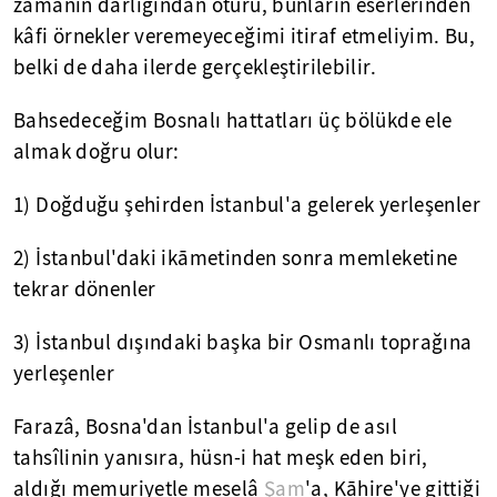
zamanın darlığından ötürü, bunların eserlerinden
kâfi örnekler veremeyeceğimi itiraf etmeliyim. Bu,
belki de daha ilerde gerçekleştirilebilir.
Bahsedeceğim Bosnalı hattatları üç bölükde ele
almak doğru olur:
1) Doğduğu şehirden İstanbul'a gelerek yerleşenler
2) İstanbul'daki ikāmetinden sonra memleketine
tekrar dönenler
3) İstanbul dışındaki başka bir Osmanlı toprağına
yerleşenler
Farazâ, Bosna'dan İstanbul'a gelip de asıl
tahsîlinin yanısıra, hüsn-i hat meşk eden biri,
aldığı memuriyetle meselâ
Şam
'a, Kāhire'ye gittiği