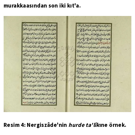
murakkaasından son iki kıt'a.
Resim 4: Nergiszâde'nin
hurde ta'lîk
ıne örnek.