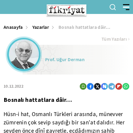
Anasayfa
Yazarlar
Bosnalı hattatlara dâir…
Tüm Yazıları
Prof. Uğur Derman
10.12.2022
Bosnalı hattatlara dâir…
Hüsn-i hat, Osmanlı Türkleri arasında, münevver
zümrenin çok sevip saydığı bir san'at dalıdır. Her
şeyden önce dînî gayretle, ecdâdımızın sahib