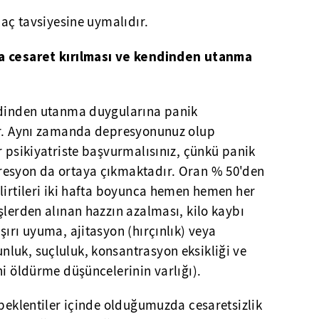
laç tavsiyesine uymalıdır.
ra cesaret kırılması ve kendinden utanma
ndinden utanma duygularına panik
ır. Aynı zamanda depresyonunuz olup
r psikiyatriste başvurmalısınız, çünkü panik
resyon da ortaya çıkmaktadır. Oran % 50'den
lirtileri iki hafta boyunca hemen hemen her
şlerden alınan hazzın azalması, kilo kaybı
şırı uyuma, ajitasyon (hırçınlık) veya
luk, suçluluk, konsantrasyon eksikliği ve
ni öldürme düşüncelerinin varlığı).
 beklentiler içinde olduğumuzda cesaretsizlik