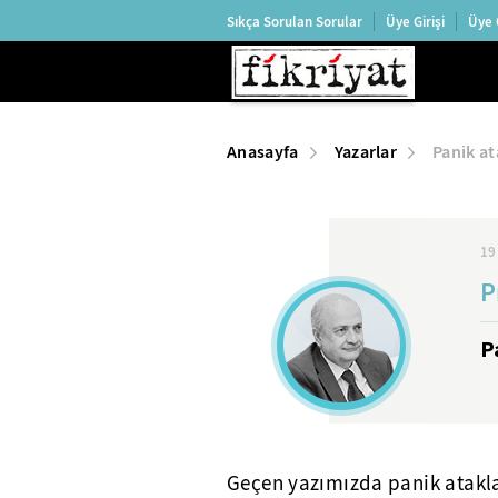
Sıkça Sorulan Sorular
Üye Girişi
Üye 
Anasayfa
Yazarlar
Panik at
19
P
P
Geçen yazımızda panik atakla 