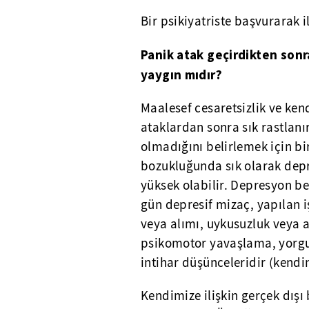
Bir psikiyatriste başvurarak i
Panik atak geçirdikten son
yaygın mıdır?
Maalesef cesaretsizlik ve ke
ataklardan sonra sık rastlan
olmadığını belirlemek için bi
bozukluğunda sık olarak dep
yüksek olabilir. Depresyon be
gün depresif mizaç, yapılan i
veya alımı, uykusuzluk veya a
psikomotor yavaşlama, yorgun
intihar düşünceleridir (kendi
Kendimize ilişkin gerçek dışı