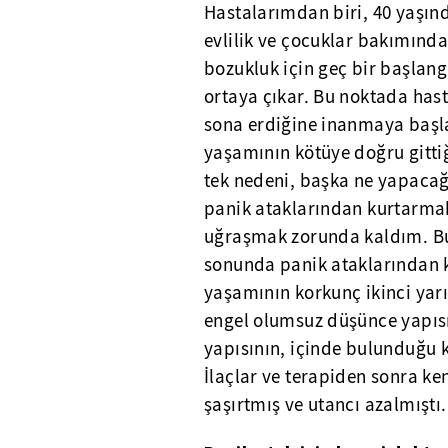
Hastalarımdan biri, 40 yaşın
evlilik ve çocuklar bakımında
bozukluk için geç bir başlan
ortaya çıkar. Bu noktada hasta
sona erdiğine inanmaya başla
yaşamının kötüye doğru gitti
tek nedeni, başka ne yapacağı
panik ataklarından kurtarmak
uğraşmak zorunda kaldım. Bu a
sonunda panik ataklarından k
yaşamının korkunç ikinci yarı
engel olumsuz düşünce yapıs
yapısının, içinde bulunduğu 
İlaçlar ve terapiden sonra ken
şaşırtmış ve utancı azalmıştı.