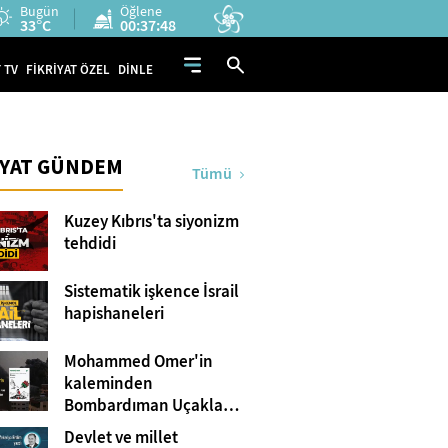
Bugün
Öğlene
33°C
00:37:47
 TV
FİKRİYAT ÖZEL
DİNLE
İYAT GÜNDEM
Tümü
Kuzey Kıbrıs'ta siyonizm
tehdidi
Sistematik işkence İsrail
hapishaneleri
Mohammed Omer'in
kaleminden
Bombardıman Uçakları
ve Tanklar Arasında
Devlet ve millet