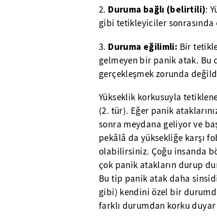
Duruma bağlı (belirtili)
2.
: 
gibi tetikleyiciler sonrasında
Duruma eğilimli:
3.
Bir tetik
gelmeyen bir panik atak. Bu 
gerçekleşmek zorunda değildi
Yükseklik korkusuyla tetiklen
(2. tür). Eğer panik atakları
sonra meydana geliyor ve baş
pekâlâ da yüksekliğe karşı fo
olabilirsiniz. Çoğu insanda bö
çok panik atakların durup dur
Bu tip panik atak daha sinsi
gibi) kendini özel bir durum
farklı durumdan korku duyar v