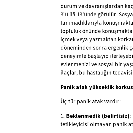
durum ve davranışlardan kaçın
3'ü ilâ 13'ünde görülür. Sosya
tanımadıklarıyla konuşmaktan
topluluk önünde konuşmaktan
içmek veya yazmaktan korkar.
döneminden sonra ergenlik ça
deneyimle başlayıp ilerleyebil
evlenmenizi ve sosyal bir yaşa
ilaçlar, bu hastalığın tedavisi
Panik atak yükseklik korkus
Üç tür panik atak vardır:
Beklenmedik (belirtisiz)
1.
:
tetikleyicisi olmayan panik a