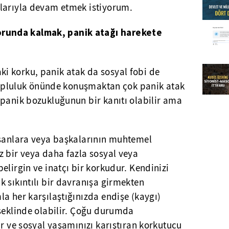
larıyla devam etmek istiyorum.
unda kalmak, panik atağı harekete
 korku, panik atak da sosyal fobi de
 topluluk önünde konuşmaktan çok panik atak
 panik bozukluğunun bir kanıtı olabilir ama
nsanlara veya başkalarının muhtemel
z bir veya daha fazla sosyal veya
elirgin ve inatçı bir korkudur. Kendinizi
 sıkıntılı bir davranışa girmekten
a her karşılaştığınızda endişe (kaygı)
 şeklinde olabilir. Çoğu durumda
ır ve sosyal yaşamınızı karıştıran korkutucu