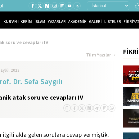
Ol
KUR'AN-I KERİM
İSLAM
YAZARLAR
AKADEMİK
GALERİ
LİSTELER
FİKRİYAT
ak soru ve cevapları IV
FİKR
Tüm Yazıları
 Eylül 2023
rof. Dr. Sefa Saygılı
anik atak soru ve cevapları IV
ilgili akla gelen sorulara cevap vermiştik.