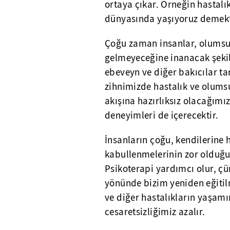
ortaya çıkar. Örneğin hastalı
dünyasında yaşıyoruz demekt
Çoğu zaman insanlar, olumsuz
gelmeyeceğine inanacak şekilde
ebeveyn ve diğer bakıcılar tar
zihnimizde hastalık ve olums
akışına hazırlıksız olacağımı
deneyimleri de içerecektir.
İnsanların çoğu, kendilerine 
kabullenmelerinin zor olduğun
Psikoterapi yardımcı olur, çü
yönünde bizim yeniden eğiti
ve diğer hastalıkların yaşam
cesaretsizliğimiz azalır.