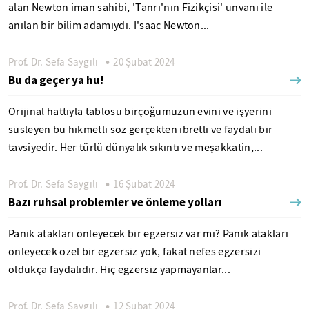
alan Newton iman sahibi, 'Tanrı'nın Fizikçisi' unvanı ile
anılan bir bilim adamıydı. I'saac Newton...
Prof. Dr. Sefa Saygılı
20 Şubat 2024
Bu da geçer ya hu!
Orijinal hattıyla tablosu birçoğumuzun evini ve işyerini
süsleyen bu hikmetli söz gerçekten ibretli ve faydalı bir
tavsiyedir. Her türlü dünyalık sıkıntı ve meşakkatin,...
Prof. Dr. Sefa Saygılı
16 Şubat 2024
Bazı ruhsal problemler ve önleme yolları
Panik atakları önleyecek bir egzersiz var mı? Panik atakları
önleyecek özel bir egzersiz yok, fakat nefes egzersizi
oldukça faydalıdır. Hiç egzersiz yapmayanlar...
Prof. Dr. Sefa Saygılı
12 Şubat 2024