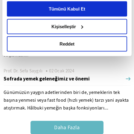
Ayarlar butonuna tıklayabilir,
Çerez Bilgilendirme
Metnimizi ziyaret edebilirsiniz.
Tümünü Kabul Et
Prof. Dr. Sefa Saygılı
10 Ocak 2024
6698 sayılı Kişisel Verilerin Korunması Kanunu uyarınca
Ölümle barışık olmak
hazırlanmış olan İnternet Sitesi Aydınlatma Metnimizi
Kişiselleştir
okumak ve sitemizi ziyaretiniz kapsamında
Efsane oyuncu Sadri Alışık YouTube'da yer alan Serseri
gerçekleştirilen veri işleme faaliyetleri ile ilgili daha
filminde müşterilerden birinin ölümü sebebiyle meyhaneyi
detaylı bilgi almak için lütfen
tıklayınız.
Reddet
erken kapatan meyhaneciye ve cenazeye gelmediği
suçlaması...
Prof. Dr. Sefa Saygılı
02 Ocak 2024
Sofrada yemek geleneğimiz ve önemi
Günümüzün yaygın adetlerinden biri de, yemeklerin tek
başına yenmesi veya fast food (hızlı yemek) tarzı yani ayakta
atıştırmak. Hâlbuki yemeğin başka fonksiyonları...
Daha Fazla