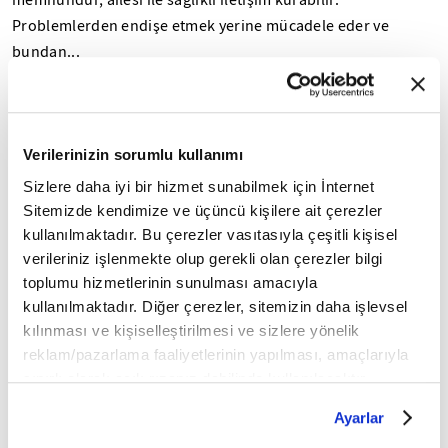
memnundur, ailesi ile sağlıklı iletişim kurabilir.
Problemlerden endişe etmek yerine mücadele eder ve
bundan...
Prof. Dr. Sefa Saygılı
21 Ocak 2024
Dürüst olmak mutluluğun temelidir
Verilerinizin sorumlu kullanımı
Dürüst ve doğru olmak, aslında herkesin üzerine düşen
Sizlere daha iyi bir hizmet sunabilmek için İnternet
yükümlülükken, maalesef zamanımızda önemli bir fazilet
Sitemizde kendimize ve üçüncü kişilere ait çerezler
haline gelmiştir. Çünkü güvenilir insanların sayısı...
kullanılmaktadır. Bu çerezler vasıtasıyla çeşitli kişisel
verileriniz işlenmekte olup gerekli olan çerezler bilgi
Prof. Dr. Sefa Saygılı
12 Ocak 2024
toplumu hizmetlerinin sunulması amacıyla
Antibiyotik direnci evrim teorisine kanıt olabilir
kullanılmaktadır. Diğer çerezler, sitemizin daha işlevsel
mi?
kılınması ve kişiselleştirilmesi ve sizlere yönelik
reklam/pazarlama faaliyetlerinin yapılması, amaçlarıyla
"Ben dincilere yapacağımı bilirim" diyen bir sosyal medya
sınırlı olarak açık rızanız dahilinde kullanılacaktır.
fenomeni, evrim teorisi ile ilgili daha çok program yaparak
Çerezlere ilişkin tercihlerinizi çerez paneli vasıtasıyla
Ayarlar
belirleyebilirsiniz. Çerezlere ilişkin detaylı bilgi için
Allah'a imanı zayıflatacağını zannetmiş. Bu...