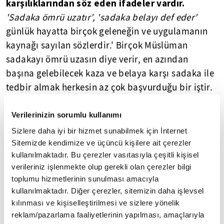
karşılıklarından söz eden ifadeler vardır.
'Sadaka ömrü uzatır', 'sadaka belayı def eder'
günlük hayatta birçok geleneğin ve uygulamanın
kaynağı sayılan sözlerdir.' Birçok Müslüman
sadakayı ömrü uzasın diye verir, en azından
başına gelebilecek kaza ve belaya karşı sadaka ile
tedbir almak herkesin az çok başvurduğu bir iştir.
Hal böyleyken ibadetler ile ahiret yurdu arasında
veya sadece dünyada bir neden sonuç ilişkisi
Verilerinizin sorumlu kullanımı
tespit etmek büsbütün yanlış bir yorum sayılamaz.
Sizlere daha iyi bir hizmet sunabilmek için İnternet
Bununla birlikte dini düşünce tarihinde ibadetler
Sitemizde kendimize ve üçüncü kişilere ait çerezler
kullanılmaktadır. Bu çerezler vasıtasıyla çeşitli kişisel
ile sonuçları arasında dünyada veya ukbada
verileriniz işlenmekte olup gerekli olan çerezler bilgi
bağlar kurup kurulamayacağı fikri Müslüman
toplumu hizmetlerinin sunulması amacıyla
toplumu ciddi görüş ayrılıklarına düşürmüş bir
kullanılmaktadır. Diğer çerezler, sitemizin daha işlevsel
konudur. Burada şaşırtıcı olan böyle bir bağlantıyı
kılınması ve kişiselleştirilmesi ve sizlere yönelik
savunan ekollerin yaklaşımı değil, birçok soruna
reklam/pazarlama faaliyetlerinin yapılması, amaçlarıyla