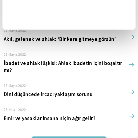
31 Mayıs 2022
Bilgi ve eylem, iman ve amel
29 Mayıs 2022
Akıl, gelenek ve ahlak: ‘Bir kere gitmeye görsün’
25 Mayıs 2022
İbadet ve ahlak ilişkisi: Ahlak ibadetin içini boşaltır
mı?
18 Mayıs 2022
Dini düşüncede ircacı yaklaşım sorunu
26 Nisan 2022
Emir ve yasaklar insana niçin ağır gelir?