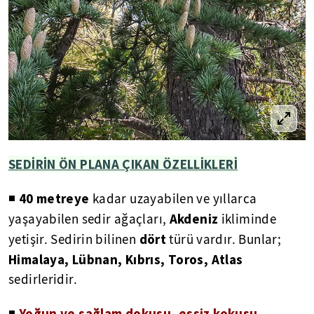
SEDİRİN ÖN PLANA ÇIKAN ÖZELLİKLERİ
40 metreye
◾
kadar uzayabilen ve yıllarca
Akdeniz
yaşayabilen sedir ağaçları,
ikliminde
dört
yetişir. Sedirin bilinen
türü vardır. Bunlar;
Himalaya, Lübnan, Kıbrıs, Toros, Atlas
sedirleridir.
Yoğun ve sağlam dokusu, eşsiz kokusu,