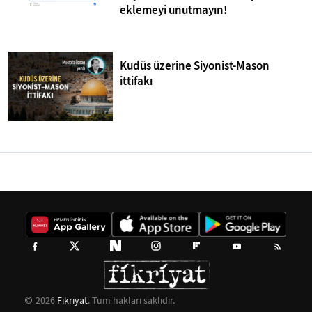
eklemeyi unutmayın!
Kudüs üzerine Siyonist-Mason
ittifakı
2026
Fikriyat
. Tüm hakları saklıdır.