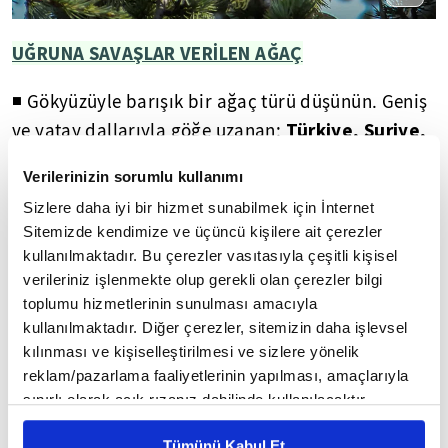
UĞRUNA SAVAŞLAR VERİLEN AĞAÇ
◾ Gökyüzüyle barışık bir ağaç türü düşünün. Geniş
Türkiye, Suriye,
ve yatay dallarıyla göğe uzanan;
Lübnan, Doğu Akdeniz
ağaç
'de hayat bulan
Verilerinizin sorumlu kullanımı
çeşidi, sedirler...
Sizlere daha iyi bir hizmet sunabilmek için İnternet
Sitemizde kendimize ve üçüncü kişilere ait çerezler
zenginlik
◾ Eski çağlarda devletlerin
kullanılmaktadır. Bu çerezler vasıtasıyla çeşitli kişisel
göstergelerinden biri de sedir ağaçları olmuştur.
verileriniz işlenmekte olup gerekli olan çerezler bilgi
ğaç türü uğruna devletler arası
Hatta bu a
toplumu hizmetlerinin sunulması amacıyla
savaşlar bile çıkmıştır.
kullanılmaktadır. Diğer çerezler, sitemizin daha işlevsel
kılınması ve kişiselleştirilmesi ve sizlere yönelik
I. Dünya Savaşı'nın neden olduğu travma
reklam/pazarlama faaliyetlerinin yapılması, amaçlarıyla
sınırlı olarak açık rızanız dahilinde kullanılacaktır.
Çerezlere ilişkin tercihlerinizi çerez paneli vasıtasıyla
Tümünü Kabul Et
belirleyebilirsiniz. Çerezlere ilişkin detaylı bilgi için