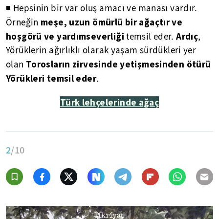
◾ Hepsinin bir var oluş amacı ve manası vardır.
meşe, uzun ömürlü bir ağaçtır ve
Örneğin
hoşgörü ve yardımseverliği
Ardıç
temsil eder.
,
Yörüklerin ağırlıklı olarak yaşam sürdükleri yer
Torosların zirvesinde yetişmesinden ötürü
olan
Yörükleri temsil eder
.
Türk lehçelerinde ağaç
2
/10