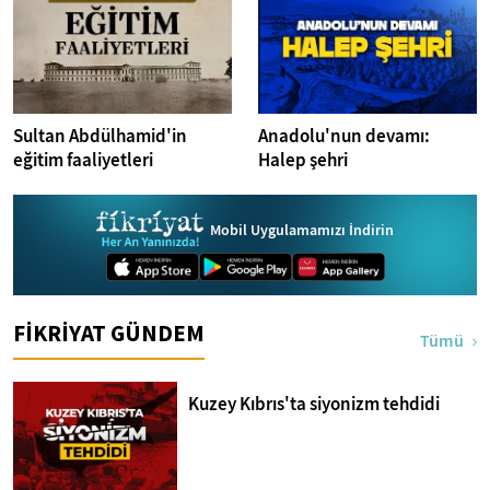
Sultan Abdülhamid'in
Anadolu'nun devamı:
eğitim faaliyetleri
Halep şehri
Mobil Uygulamamızı İndirin
FİKRİYAT GÜNDEM
Tümü
Kuzey Kıbrıs'ta siyonizm tehdidi