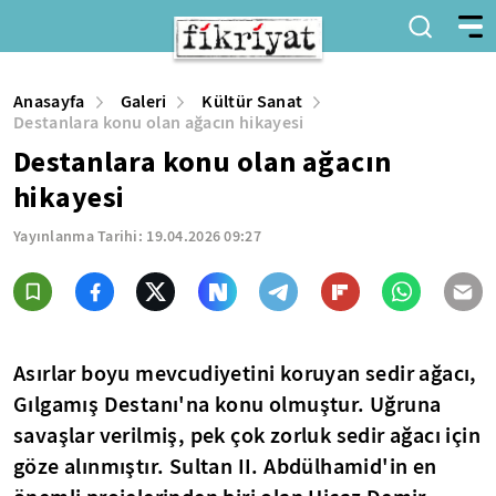
Anasayfa
Galeri
Kültür Sanat
Destanlara konu olan ağacın hikayesi
Destanlara konu olan ağacın
hikayesi
Yayınlanma Tarihi:
19.04.2026 09:27
Asırlar boyu mevcudiyetini koruyan sedir ağacı,
Gılgamış Destanı'na konu olmuştur. Uğruna
savaşlar verilmiş, pek çok zorluk sedir ağacı için
göze alınmıştır. Sultan II. Abdülhamid'in en