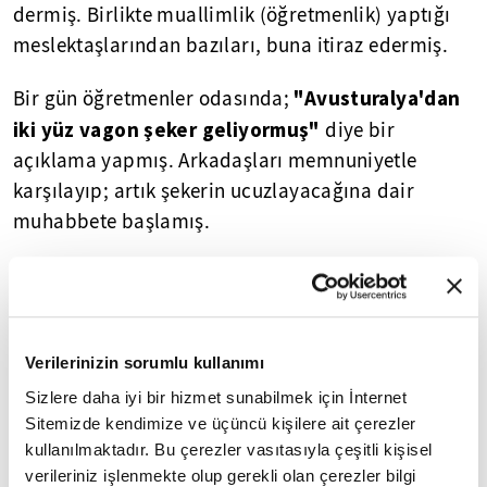
dermiş. Birlikte muallimlik (öğretmenlik) yaptığı
meslektaşlarından bazıları, buna itiraz edermiş.
"Avusturalya'dan
Bir gün öğretmenler odasında;
iki yüz vagon şeker geliyormuş"
diye bir
açıklama yapmış. Arkadaşları memnuniyetle
karşılayıp; artık şekerin ucuzlayacağına dair
muhabbete başlamış.
Biraz sonra, içeriye bir hademe (hizmetli) girmiş.
"Efendim
Aynı haberi onunla da paylaştığında;
yalandır, kelin tırnağı olsa kendi başını kaşır"
Verilerinizin sorumlu kullanımı
demiş.
Sizlere daha iyi bir hizmet sunabilmek için İnternet
"Gördünüz mü, tahsilli
Bunun üzerine;
Sitemizde kendimize ve üçüncü kişilere ait çerezler
muallimler düşünmeden inandı; tahsilsiz
kullanılmaktadır. Bu çerezler vasıtasıyla çeşitli kişisel
verileriniz işlenmekte olup gerekli olan çerezler bilgi
hademe inandırıcı olmadığını anladı"
diye