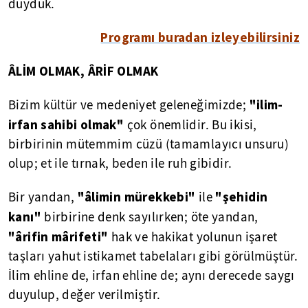
duyduk.
Programı buradan izleyebilirsiniz
ÂLİM OLMAK, ÂRİF OLMAK
"ilim-
Bizim kültür ve medeniyet geleneğimizde;
irfan sahibi olmak"
çok önemlidir. Bu ikisi,
birbirinin mütemmim cüzü (tamamlayıcı unsuru)
olup; et ile tırnak, beden ile ruh gibidir.
"âlimin mürekkebi"
"şehidin
Bir yandan,
ile
kanı"
birbirine denk sayılırken; öte yandan,
"ârifin mârifeti"
hak ve hakikat yolunun işaret
taşları yahut istikamet tabelaları gibi görülmüştür.
İlim ehline de, irfan ehline de; aynı derecede saygı
duyulup, değer verilmiştir.