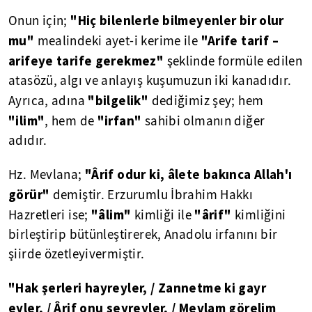
"Hiç bilenlerle bilmeyenler bir olur
Onun için;
mu"
"Arife tarif –
mealindeki ayet-i kerime ile
arifeye tarife gerekmez"
şeklinde formüle edilen
atasözü, algı ve anlayış kuşumuzun iki kanadıdır.
"bilgelik"
Ayrıca, adına
dediğimiz şey; hem
"ilim"
"irfan"
, hem de
sahibi olmanın diğer
adıdır.
"Ârif odur ki, âlete bakınca Allah'ı
Hz. Mevlana;
görür"
demiştir. Erzurumlu İbrahim Hakkı
"âlim"
"ârif"
Hazretleri ise;
kimliği ile
kimliğini
birleştirip bütünleştirerek, Anadolu irfanını bir
şiirde özetleyivermiştir.
"Hak şerleri hayreyler, / Zannetme ki gayr
eyler, / Ârif onu seyreyler, / Mevlam görelim