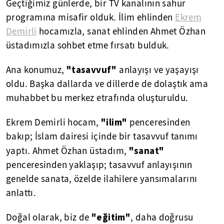
Geçtiğimiz günlerde, bir TV kanalının sahur
programına misafir olduk. İlim ehlinden
Ekrem
Demirli
hocamızla, sanat ehlinden Ahmet Özhan
üstadımızla sohbet etme fırsatı bulduk.
"tasavvuf"
Ana konumuz,
anlayışı ve yaşayışı
oldu. Başka dallarda ve dillerde de dolaştık ama
muhabbet bu merkez etrafında oluşturuldu.
"ilim"
Ekrem Demirli hocam,
penceresinden
bakıp; İslam dairesi içinde bir tasavvuf tanımı
"sanat"
yaptı. Ahmet Özhan üstadım,
penceresinden yaklaşıp; tasavvuf anlayışının
genelde sanata, özelde ilahilere yansımalarını
anlattı.
"eğitim"
Doğal olarak, biz de
, daha doğrusu