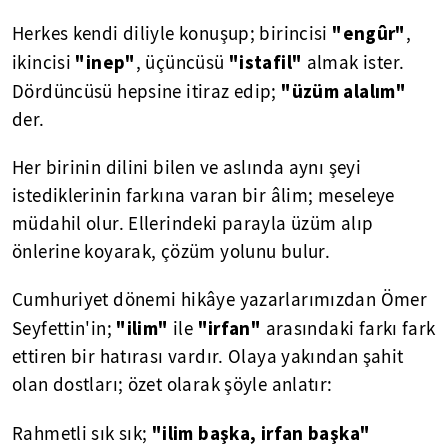
"engûr"
Herkes kendi diliyle konuşup; birincisi
,
"inep"
"istafil"
ikincisi
, üçüncüsü
almak ister.
"üzüm alalım"
Dördüncüsü hepsine itiraz edip;
der.
Her birinin dilini bilen ve aslında aynı şeyi
istediklerinin farkına varan bir âlim; meseleye
müdahil olur. Ellerindeki parayla üzüm alıp
önlerine koyarak, çözüm yolunu bulur.
Cumhuriyet dönemi hikâye yazarlarımızdan Ömer
"ilim"
"irfan"
Seyfettin'in;
ile
arasındaki farkı fark
ettiren bir hatırası vardır. Olaya yakından şahit
olan dostları; özet olarak şöyle anlatır:
"ilim başka, irfan başka"
Rahmetli sık sık;