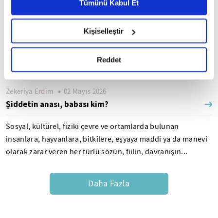
Metnimizi ziyaret edebilirsiniz.
Tümünü Kabul Et
Zekeriya Erdim
24 Mayıs 2026
6698 sayılı Kişisel Verilerin Korunması Kanunu uyarınca
İnfakın icabı ve istismarı
hazırlanmış olan İnternet Sitesi Aydınlatma Metnimizi
Kişiselleştir
okumak ve sitemizi ziyaretiniz kapsamında
Yeryüzünün nimetleri, tüm insanların bütün ihtiyaçlarını
gerçekleştirilen veri işleme faaliyetleri ile ilgili daha
karşılamaya yetecek kadar. Alemlerin Rabbi olan Allah'ın,
detaylı bilgi almak için lütfen
tıklayınız.
Reddet
yarattığı ve yaşattığı her canlının rızkını vereceğine...
Zekeriya Erdim
02 Mayıs 2026
Şiddetin anası, babası kim?
Sosyal, kültürel, fiziki çevre ve ortamlarda bulunan
insanlara, hayvanlara, bitkilere, eşyaya maddi ya da manevi
olarak zarar veren her türlü sözün, fiilin, davranışın...
Daha Fazla