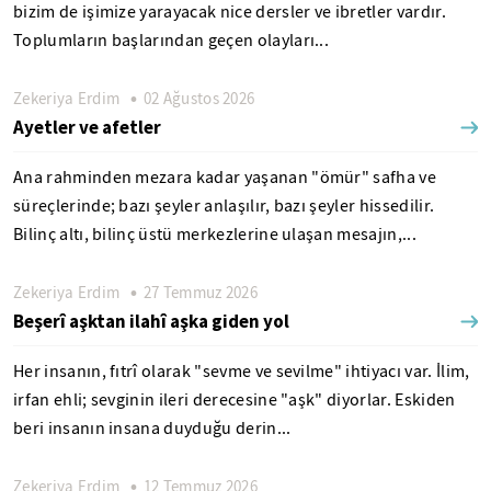
bizim de işimize yarayacak nice dersler ve ibretler vardır.
Toplumların başlarından geçen olayları...
Zekeriya Erdim
02 Ağustos 2026
Ayetler ve afetler
Ana rahminden mezara kadar yaşanan "ömür" safha ve
süreçlerinde; bazı şeyler anlaşılır, bazı şeyler hissedilir.
Bilinç altı, bilinç üstü merkezlerine ulaşan mesajın,...
Zekeriya Erdim
27 Temmuz 2026
Beşerî aşktan ilahî aşka giden yol
Her insanın, fıtrî olarak "sevme ve sevilme" ihtiyacı var. İlim,
irfan ehli; sevginin ileri derecesine "aşk" diyorlar. Eskiden
beri insanın insana duyduğu derin...
Zekeriya Erdim
12 Temmuz 2026