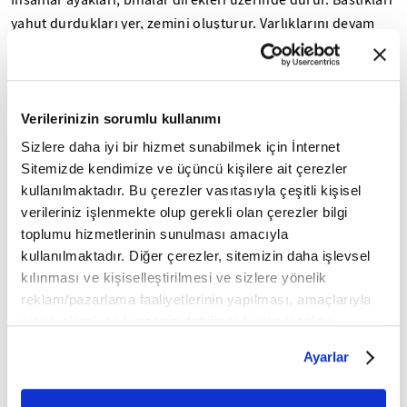
İnsanlar ayakları, binalar direkleri üzerinde durur. Bastıkları
yahut durdukları yer, zemini oluşturur. Varlıklarını devam
ettirebilmeleri için; hem ayakların...
Zekeriya Erdim
10 Haziran 2026
İslam ruhu, Müslüman bedeni
Verilerinizin sorumlu kullanımı
Sizlere daha iyi bir hizmet sunabilmek için İnternet
Mikro âlemden makro âleme kadar, yaratılışın temel
Sitemizde kendimize ve üçüncü kişilere ait çerezler
özelliklerinden biri "değişim, dönüşüm" gerçeğidir. Bu, aynı
kullanılmaktadır. Bu çerezler vasıtasıyla çeşitli kişisel
zamanda, "var oluş" sürecinin devam dettiği anlamına...
verileriniz işlenmekte olup gerekli olan çerezler bilgi
toplumu hizmetlerinin sunulması amacıyla
Zekeriya Erdim
04 Haziran 2026
kullanılmaktadır. Diğer çerezler, sitemizin daha işlevsel
Delirme zamanı
kılınması ve kişiselleştirilmesi ve sizlere yönelik
reklam/pazarlama faaliyetlerinin yapılması, amaçlarıyla
Dil ve kültür hafızamızda, hazinemizde bulunan bazı
sınırlı olarak açık rızanız dahilinde kullanılacaktır.
Çerezlere ilişkin tercihlerinizi çerez paneli vasıtasıyla
sözcükler; birden fazla manayı, muhtevayı temsil ederler.
Ayarlar
belirleyebilirsiniz. Çerezlere ilişkin detaylı bilgi için
Sadece farklı değil, aynı zamanda zıt anlamlarda bile...
Ayarlar butonuna tıklayabilir,
Çerez Bilgilendirme