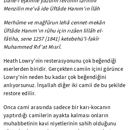
Dâne-i eşkimle yazdım fevtinin târihini
Menzilin me'vâ ide Üftâde Hanım'ın İlâh
Merhûme ve mağfûrun lehâ cennet-mekân
Üftâde Hanım'ın rûhu için rızâen lillâh el-
fâtiha, sene 1257 [1841] ketebehü'l-fakîr
Muhammed Rıf'at Mısrî.
Heath Lowry'nin resterasyonunu çok beğendiği
eserlerden biridir. Gerçekten camiin içini görünce
Lowry'nin neden bu kadar çok beğendiğini
anlıyorsunuz. İnşallah diğer iki camii de bu şekilde
restore edilir.
Onca cami arasında sadece bir karı-kocanın
yaptırdığı camilerin ayakta kalması onların
muhabbetinin kavi niyetlerinin sahih olduğunu