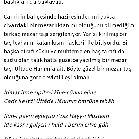
başlıkları da baklavalı.
Caminin bahçesinde haziresinden mi yoksa
civardaki bir mezarlıktan mı olduğunu bilmediğim
birkaç mezar taşı sergileniyor. Yarısı kırılmış bir
taş levhanın kalan kısmı 'askeri' ile bitiyordu. Bir
başka etrafı süslü ve muhtemelen baş tarafı da
süslü olan talik hatla güzelce yazılmış bir mezar
taşı Üftade Hanım'a ait. Böyle güzel bir mezar taşı
olduğuna göre devletlü eşi olmalı.
İtimat itme sipihr-i kîne-cûnun eline
Gadr ile itdi Üftâde Hânımın ömrüne tebâh
Rûh-i pâkin eyleyüp i'zâz Hayy-ı Müsteân
İde kasr-ı gülşen-i huld-ı berîni cilve-gâh