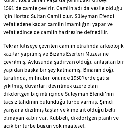
kurar. Koca Sinan Paşa da yanındaki kiliseyi
1591'de camie çevirir. Camiin adı da vesile olduğu
için Hortac Sultan Camii olur. Süleyman Efendi
vefat edene kadar camiin imamlığını yapar ve
vefat edince de camiin haziresine defnedilir.
Tekrar kiliseye çevrilen camiin etrafında arkeolojik
kazılar yapılmış ve Bizans Eserleri Müzesi'ne
çevrilmiş. Avlusunda şadırvan olduğu anlaşılan bir
yapıdan başka bir şey kalmamış. Binanın doğu
tarafında, mihrabın önünde 1950'lerde çatısı
yıkılmış, duvarları devrilmek üzere olan
dikdörtgen biçimli içinde Süleyman Efendi'nin
taçsız lahdinin bulunduğu türbe varmış. Şimdi
yanyana dizilmiş taşlar ve kime ait olduğu belli
olmayan kabir var. Kubbeli, dikdörtgen planlı ve
açık bir türbe bugün yok maalesef.