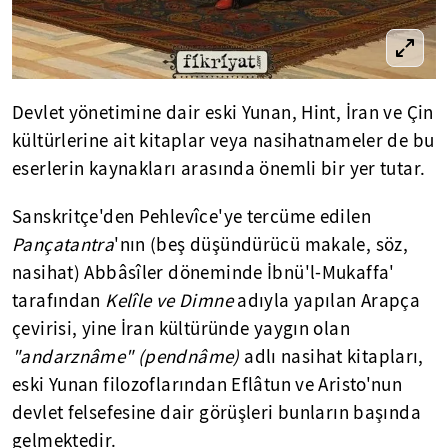
Devlet yönetimine dair eski Yunan, Hint, İran ve Çin
kültürlerine ait kitaplar veya nasihatnameler de bu
eserlerin kaynakları arasında önemli bir yer tutar.
Sanskritçe'den Pehlevîce'ye tercüme edilen
Pançatantra
'nın (beş düşündürücü makale, söz,
nasihat) Abbâsîler döneminde İbnü'l-Mukaffa'
tarafından
Kelîle ve Dimne
adıyla yapılan Arapça
çevirisi, yine İran kültüründe yaygın olan
"andarznâme" (pendnâme)
adlı nasihat kitapları,
eski Yunan filozoflarından Eflâtun ve Aristo'nun
devlet felsefesine dair görüşleri bunların başında
gelmektedir.