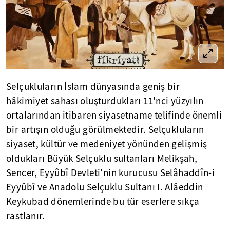
Selçukluların İslam dünyasında geniş bir
hâkimiyet sahası oluşturdukları 11'nci yüzyılın
ortalarından itibaren siyasetname telifinde önemli
bir artışın olduğu görülmektedir. Selçukluların
siyaset, kültür ve medeniyet yönünden gelişmiş
oldukları Büyük Selçuklu sultanları Melikşah,
Sencer, Eyyûbî Devleti'nin kurucusu Selâhaddîn-i
Eyyûbî ve Anadolu Selçuklu Sultanı I. Alâeddin
Keykubad dönemlerinde bu tür eserlere sıkça
rastlanır.