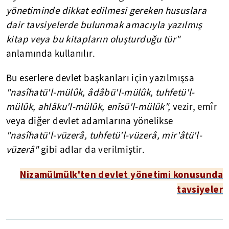
yönetiminde dikkat edilmesi gereken hususlara
dair tavsiyelerde bulunmak amacıyla yazılmış
kitap veya bu kitapların oluşturduğu tür"
anlamında kullanılır.
Bu eserlere devlet başkanları için yazılmışsa
"nasîhatü'l-mülûk, âdâbü'l-mülûk, tuhfetü'l-
mülûk, ahlâku'l-mülûk, enîsü'l-mülûk",
vezir, emîr
veya diğer devlet adamlarına yönelikse
"nasîhatü'l-vüzerâ, tuhfetü'l-vüzerâ, mir'âtü'l-
vüzerâ"
gibi adlar da verilmiştir.
Nizamülmülk'ten devlet yönetimi konusunda
tavsiyeler