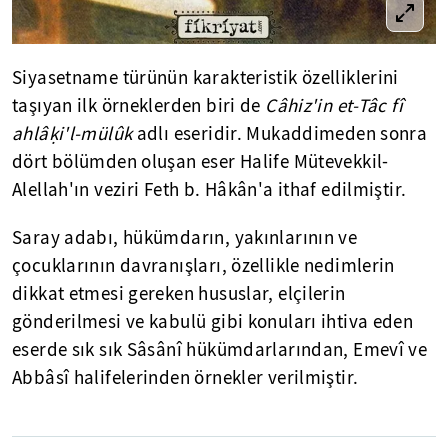
Siyasetname türünün karakteristik özelliklerini
taşıyan ilk örneklerden biri de
Câhiz'in et-Tâc fî
ahlâḳi'l-mülûk
adlı eseridir. Mukaddimeden sonra
dört bölümden oluşan eser Halife Mütevekkil-
Alellah'ın veziri Feth b. Hâkân'a ithaf edilmiştir.
Saray adabı, hükümdarın, yakınlarının ve
çocuklarının davranışları, özellikle nedimlerin
dikkat etmesi gereken hususlar, elçilerin
gönderilmesi ve kabulü gibi konuları ihtiva eden
eserde sık sık Sâsânî hükümdarlarından, Emevî ve
Abbâsî halifelerinden örnekler verilmiştir.