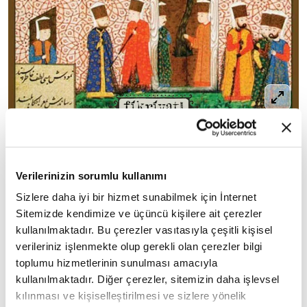
İbnü'l-Mukaffa, Abbâsî Halifesi Mansûr için yazdığı
Risâletü's-sahâbe (Risâletü's-siyâse, Risâletü'l-
Verilerinizin sorumlu kullanımı
Ḥâşimiyye)
siyasî, idarî, askerî, malî, adlî ve
Sizlere daha iyi bir hizmet sunabilmek için İnternet
içtimaî aksaklıkları ve bunların çözümüne dair
Sitemizde kendimize ve üçüncü kişilere ait çerezler
tavsiyelerini kaleme almıştır. Sarayın iç
kullanılmaktadır. Bu çerezler vasıtasıyla çeşitli kişisel
sorunlarını, halifenin vezir, vali ve emîrlerin
verileriniz işlenmekte olup gerekli olan çerezler bilgi
seçiminde dikkat etmesi gereken hususları, halkın
toplumu hizmetlerinin sunulması amacıyla
saraydan beklentilerini açık bir dille ifade eden
kullanılmaktadır. Diğer çerezler, sitemizin daha işlevsel
ıslahat programı niteliğinde önemli bir mektuptur.
kılınması ve kişiselleştirilmesi ve sizlere yönelik