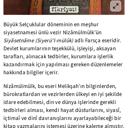
Büyük Selçuklular döneminin en meşhur
siyasetnamesi ünlü vezir Nizâmülmülk'ün
Siyâsetnâme (Siyerü'l-mülûk)
adlı Farsça eseridir.
Devlet kurumlarının teşekkülü, işleyişi, aksayan
tarafları, alınacak tedbirler, kurumlara işlerlik
kazandırmak için yapılması gereken düzenlemeler
hakkında bilgiler içerir.
Nizâmülmülk, bu eseri Melikşah'ın bilginlerden,
bürokratlardan ve vezirlerden ülkeyi en iyi şekilde
idare edebilmesi, din ve dünya işlerinde gerekli
tedbirleri alması, kendi hayat düsturlarını, siyasî,
içtimaî ve dinî davranışlarını ayarlayabileceği bir
kitap yazmalarını istemesi üzerine kaleme almıştır.