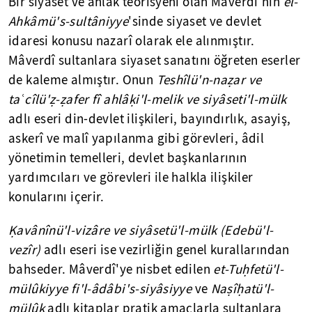
Bir siyaset ve ahlâk teorisyeni olan Mâverdî'nin
el-
Ahkâmü's-sultâniyye
'sinde siyaset ve devlet
idaresi konusu nazarî olarak ele alınmıştır.
Mâverdî sultanlara siyaset sanatını öğreten eserler
de kaleme almıştır. Onun
Teshîlü'n-naẓar ve
taʿcîlü'ẓ-ẓafer fî ahlâḳi'l-melik ve
siyâseti'l-mülk
adlı eseri din-devlet ilişkileri, bayındırlık, asayiş,
askerî ve malî yapılanma gibi görevleri, âdil
yönetimin temelleri, devlet başkanlarının
yardımcıları ve görevleri ile halkla ilişkiler
konularını içerir.
Ḳavânînü'l-vizâre
ve siyâsetü'l-mülk (Edebü'l-
vezîr)
adlı eseri ise vezirliğin genel kurallarından
bahseder. Mâverdî'ye nisbet edilen
et-Tuḥfetü'l-
mülûkiyye fi'l-âdâbi's-siyâsiyye
ve
Naṣîḥatü'l-
mülûk
adlı kitaplar pratik amaçlarla sultanlara