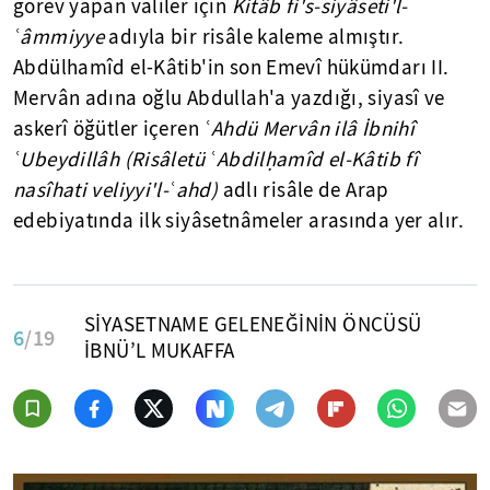
görev yapan valiler için
Kitâb fi's-siyâseti'l-
ʿâmmiyye
adıyla bir risâle kaleme almıştır.
Abdülhamîd el-Kâtib'in son Emevî hükümdarı II.
Mervân adına oğlu Abdullah'a yazdığı, siyasî ve
askerî öğütler içeren
ʿAhdü Mervân ilâ İbnihî
ʿUbeydillâh (Risâletü ʿAbdilḥamîd el-Kâtib fî
nasîhati veliyyi'l-ʿahd)
adlı risâle de Arap
edebiyatında ilk siyâsetnâmeler arasında yer alır.
SİYASETNAME GELENEĞİNİN ÖNCÜSÜ
6
/19
İBNÜ’L MUKAFFA