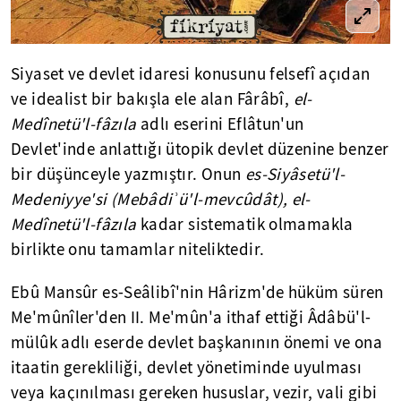
Siyaset ve devlet idaresi konusunu felsefî açıdan
ve idealist bir bakışla ele alan Fârâbî,
el-
Medînetü'l-fâzıla
adlı eserini Eflâtun'un
Devlet'inde anlattığı ütopik devlet düzenine benzer
bir düşünceyle yazmıştır. Onun
es-Siyâsetü'l-
Medeniyye'si (Mebâdiʾü'l-mevcûdât), el-
Medînetü'l-fâzıla
kadar sistematik olmamakla
birlikte onu tamamlar niteliktedir.
Ebû Mansûr es-Seâlibî'nin Hârizm'de hüküm süren
Me'mûnîler'den II. Me'mûn'a ithaf ettiği Âdâbü'l-
mülûk adlı eserde devlet başkanının önemi ve ona
itaatin gerekliliği, devlet yönetiminde uyulması
veya kaçınılması gereken hususlar, vezir, vali gibi