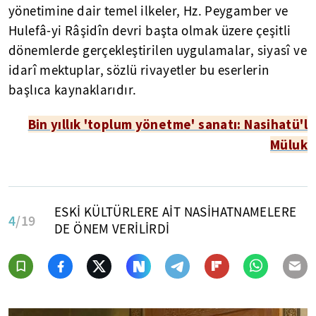
yönetimine dair temel ilkeler, Hz. Peygamber ve
Hulefâ-yi Râşidîn devri başta olmak üzere çeşitli
dönemlerde gerçekleştirilen uygulamalar, siyasî ve
idarî mektuplar, sözlü rivayetler bu eserlerin
başlıca kaynaklarıdır.
Bin yıllık 'toplum yönetme' sanatı: Nasihatü'l
Müluk
ESKİ KÜLTÜRLERE AİT NASİHATNAMELERE
4
/19
DE ÖNEM VERİLİRDİ