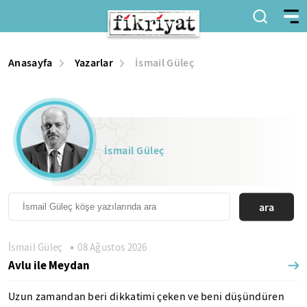
Anasayfa
Yazarlar
İsmail Güleç
İsmail Güleç
ara
İsmail Güleç
08 Ağustos 2026
Avlu ile Meydan
Uzun zamandan beri dikkatimi çeken ve beni düşündüren