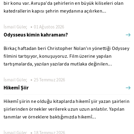
bir konu var. Avrupa'da şehirlerin en büyük kiliseleri olan
katedrallerin kapısı şehrin meydanına açılırken...
İsmail Güleç
01 Ağustos 2026
Odysseus kimin kahramanı?
Birkaç haftadan beri Christopher Nolan'ın yönettiği Odyssey
filmini tartışıyor, konuşuyoruz. Film üzerine yapılan
tartışmalarda, yazılan yazılarda mutlaka değinilen...
İsmail Güleç
25 Temmuz 2026
Hikemî Şiir
Hikemî şiirin ne olduğu kitaplarda hikemî şiir yazan şairlerin
şiirlerinden örnekler verilerek uzun uzun anlatılır. Yapılan
tanımlar ve örneklere baktığımızda hikemî...
İsmail Güleç
18 Temmuz 2026