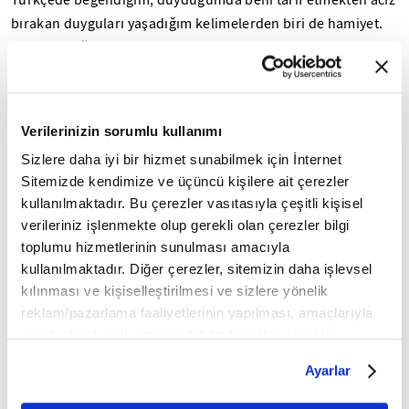
Türkçede beğendiğim, duyduğumda beni tarif etmekten aciz
bırakan duyguları yaşadığım kelimelerden biri de hamiyet.
Niçin sevdiğimi anlatabilmek için sözlüklerde...
İsmail Güleç
27 Haziran 2026
Muharrem ve Kerbela’nın Hakikati
Verilerinizin sorumlu kullanımı
Sizlere daha iyi bir hizmet sunabilmek için İnternet
Her sene Muharrem ayı geldiğinde, özellikle 10 Muharrem
Sitemizde kendimize ve üçüncü kişilere ait çerezler
günü ülkemizde muhtelif anma toplantıları düzenlenir.
kullanılmaktadır. Bu çerezler vasıtasıyla çeşitli kişisel
Aleviler daha çok muharrem orucu iftarları ile anılırken...
verileriniz işlenmekte olup gerekli olan çerezler bilgi
toplumu hizmetlerinin sunulması amacıyla
İsmail Güleç
20 Haziran 2026
kullanılmaktadır. Diğer çerezler, sitemizin daha işlevsel
Tiranlıların Dervişe Haticesi
kılınması ve kişiselleştirilmesi ve sizlere yönelik
reklam/pazarlama faaliyetlerinin yapılması, amaçlarıyla
Toplumlar, zor zamanlarında hayata tutunmak ve inançlarını
sınırlı olarak açık rızanız dahilinde kullanılacaktır.
daha iyi yaşamak için ilkel dönemlerinden beri güncel
Çerezlere ilişkin tercihlerinizi çerez paneli vasıtasıyla
sorunlarını, korkularını ve ümitlerini kendilerince...
Ayarlar
belirleyebilirsiniz. Çerezlere ilişkin detaylı bilgi için
Ayarlar butonuna tıklayabilir,
Çerez Bilgilendirme