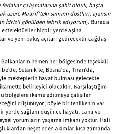
e fedakar çalışmalarına şahit olduk, başta
k üzere Maarif'teki samimi dostları, ajansın
 İdriz'i gönülden tebrik ediyorum
). Burada
entelektüeller hiçbir yerde aşina
r ve yeni bakış açıları getirecektir çağdaş
n Balkanların hemen her bölgesinde teşekkül
libe'de, Selanik'te, Bosna'da, Tiran'da,
yle mekteplerin hayat bulması gelecekte
kamette belirleyici olacaktır. Karşılaştığım
u bölgelere ikame edilmeye çalışılan
leceğini düşünüyor; böyle bir tehlikenin var
ir yerde sağlam düşünce hayatı, canlı ve
eysel yorumların yaşama imkanı yoktur. Hali
boşluklardan neşet eden akımlar kısa zamanda