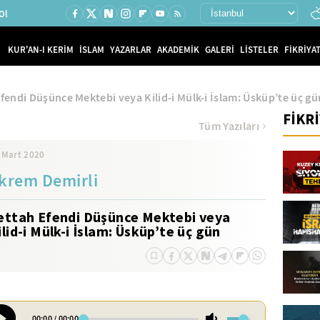
Ol
KUR'AN-I KERİM
İSLAM
YAZARLAR
AKADEMİK
GALERİ
LİSTELER
FİKRİYAT
fendi Düşünce Mektebi veya Kilid-i Mülk-i İslam: Üsküp’te üç gü
FİKR
Tüm Yazıları
 Mart 2020
krem Demirli
ettah Efendi Düşünce Mektebi veya
ilid-i Mülk-i İslam: Üsküp’te üç gün
00:00
/
00:00