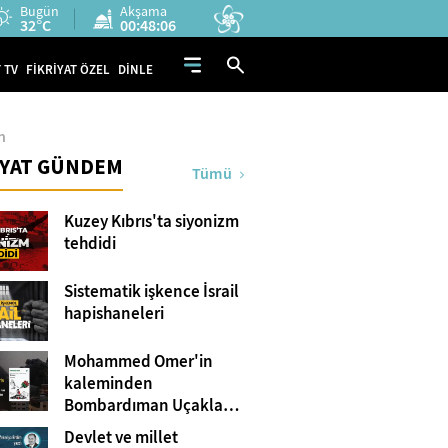
Bugün
Akşama
32°C
00:48:05
 TV
FİKRİYAT ÖZEL
DİNLE
n
İYAT GÜNDEM
Tümü
Kuzey Kıbrıs'ta siyonizm
tehdidi
Sistematik işkence İsrail
hapishaneleri
Mohammed Omer'in
kaleminden
Bombardıman Uçakları
ve Tanklar Arasında
Devlet ve millet