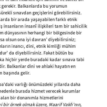
k gerekir. Balkanlarda bu yorumun
rekli sınavdan geçişlerini görebilirsiniz.
arda bir arada yaşayabilen farklı etnik
nsanların insanî ilişkileri tam bir sahicilik
m dünyasının herhangi bir bölgesinde bir
 olsun ona iyi davran' diyebilirsiniz;
ların inancı, dini, etnik kimliği mühim
udur' da diyebilirsiniz. Fakat bütün bu
şka hiçbir yerde buradaki kadar sınava tabi
ir. Balkanlar dini ve ahlaki hayatın en
n başında gelir.
pa'daki varlığı önümüzdeki yıllarda daha
nedenle burada hizmet verecek kurumlar
 alan bir donanımla hizmetlerini
 bir örnek olmak üzere, Maarif Vakfı'nın,