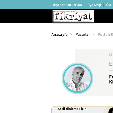
Sıkça Sorulan Sorular
Üye Girişi
Üye 
Anasayfa
Yazarlar
Fettah E
01
E
F
K
Sesli dinlemek için