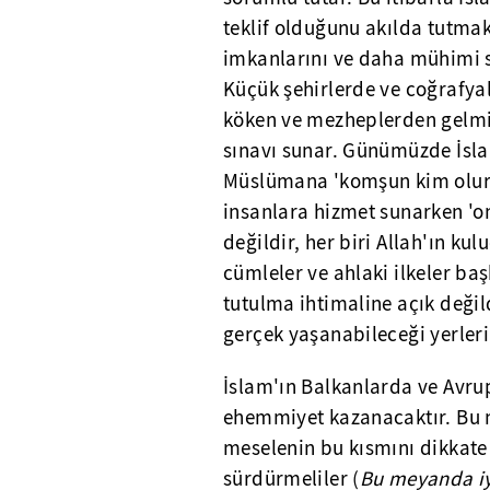
teklif olduğunu akılda tutma
imkanlarını ve daha mühimi sü
Küçük şehirlerde ve coğrafyal
köken ve mezheplerden gelmiş i
sınavı sunar. Günümüzde İsla
Müslümana 'komşun kim olursa
insanlara hizmet sunarken 'on
değildir, her biri Allah'ın kul
cümleler ve ahlaki ilkeler ba
tutulma ihtimaline açık değild
gerçek yaşanabileceği yerleri
İslam'ın Balkanlarda ve Avru
ehemmiyet kazanacaktır. Bu 
meselenin bu kısmını dikkate
sürdürmeliler (
Bu meyanda iyi