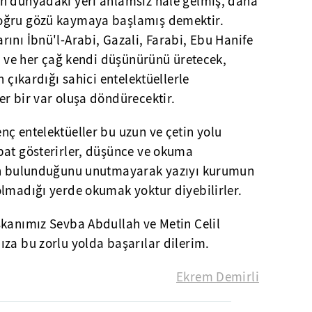
n dünyadaki yeri anlamsız hale gelmiş, daha
oğru gözü kaymaya başlamış demektir.
ını İbnü'l-Arabi, Gazali, Farabi, Ebu Hanife
il ve her çağ kendi düşünürünü üretecek,
n çıkardığı sahici entelektüellerle
r bir var oluşa döndürecektir.
ç entelektüeller bu uzun ve çetin yolu
bat gösterirler, düşünce ve okuma
nın bulunduğunu unutmayarak yazıyı kurumun
olmadığı yerde okumak yoktur diyebilirler.
şkanımız Sevba Abdullah ve Metin Celil
za bu zorlu yolda başarılar dilerim.
Ekrem Demirli