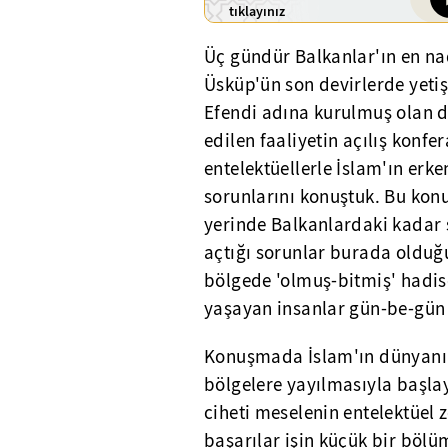
tıklayınız
Üç gündür Balkanlar'ın en nad
Üsküp'ün son devirlerde yetiş
Efendi adına kurulmuş olan dü
edilen faaliyetin açılış konf
entelektüellerle İslam'ın er
sorunlarını konuştuk. Bu kon
yerinde Balkanlardaki kadar 
açtığı sorunlar burada olduğ
bölgede 'olmuş-bitmiş' hadis
yaşayan insanlar gün-be-gü
Konuşmada İslam'ın dünyanın
bölgelere yayılmasıyla başlay
ciheti meselenin entelektüel 
başarılar işin küçük bir bölüm