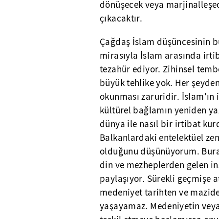
dönüşecek veya marjinalleşec
çıkacaktır.
Çağdaş İslam düşüncesinin bü
mirasıyla İslam arasında irt
tezahür ediyor. Zihinsel te
büyük tehlike yok. Her şeyden
okunması zaruridir. İslam'ın i
kültürel bağlamın yeniden yaz
dünya ile nasıl bir irtibat ku
Balkanlardaki entelektüel zeng
olduğunu düşünüyorum. Burada
din ve mezheplerden gelen ins
paylaşıyor. Sürekli geçmişe a
medeniyet tarihten ve maziden
yaşayamaz. Medeniyetin veya 