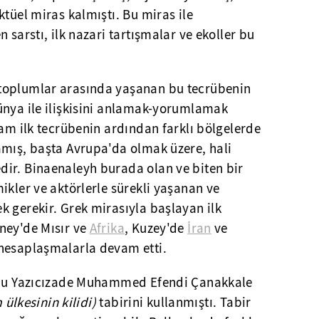
ktüel miras kalmıştı. Bu miras ile
 sarstı, ilk nazari tartışmalar ve ekoller bu
toplumlar arasında yaşanan bu tecrübenin
ünya ile ilişkisini anlamak-yorumlamak
lam ilk tecrübenin ardından farklı bölgelerde
amış, başta Avrupa'da olmak üzere, hali
ir. Binaenaleyh burada olan ve biten bir
ikler ve aktörlerle sürekli yaşanan ve
 gerekir. Grek mirasıyla başlayan ilk
ney'de Mısır ve
Afrika
, Kuzey'de
İran
ve
hesaplaşmalarla devam etti.
lulu Yazıcızade Muhammed Efendi Çanakkale
 ülkesinin kilidi)
tabirini kullanmıştı. Tabir