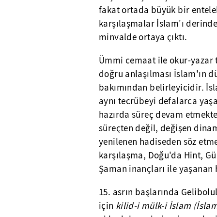
fakat ortada büyük bir entele
karşılaşmalar İslam'ı derinden
minvalde ortaya çıktı.
Ümmi cemaat ile okur-yazar 
doğru anlaşılması İslam'ın d
bakımından belirleyicidir. İs
aynı tecrübeyi defalarca yaş
hazırda süreç devam etmekted
süreçten değil, değişen dinam
yenilenen hadiseden söz etmek
karşılaşma, Doğu'da Hint, Gü
Şaman inançları ile yaşanan 
15. asrın başlarında Gelibo
için
kilid-i mülk-i İslam (İslam