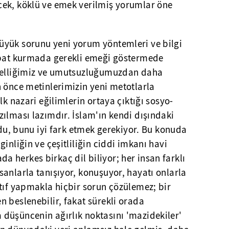
ek, köklü ve emek verilmiş yorumlar öne
yük sorunu yeni yorum yöntemleri ve bilgi
ibat kurmada gerekli emeği göstermede
mbelliğimiz ve umutsuzluğumuzdan daha
 önce metinlerimizin yeni metotlarla
lk nazari eğilimlerin ortaya çıktığı sosyo-
ılması lazımdır. İslam'ın kendi dışındaki
rdu, bunu iyi fark etmek gerekiyor. Bu konuda
inliğin ve çeşitliliğin ciddi imkanı havi
 herkes birkaç dil biliyor; her insan farklı
anlarla tanışıyor, konuşuyor, hayatı onlarla
tıf yapmakla hiçbir sorun çözülemez; bir
 beslenebilir, fakat sürekli orada
düşüncenin ağırlık noktasını 'mazidekiler'