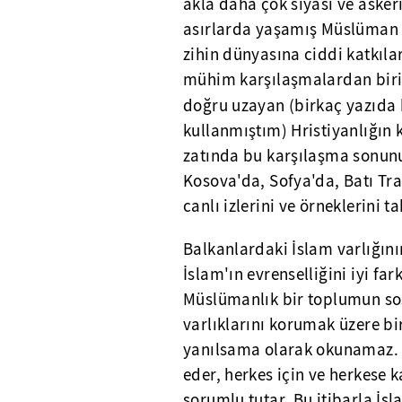
akla daha çok siyasi ve askeri
asırlarda yaşamış Müslüman 
zihin dünyasına ciddi katkıla
mühim karşılaşmalardan biri
doğru uzayan (birkaç yazıda
kullanmıştım) Hristiyanlığın
zatında bu karşılaşma sonu
Kosova'da, Sofya'da, Batı Tr
canlı izlerini ve örneklerini ta
Balkanlardaki İslam varlığını
İslam'ın evrenselliğini iyi fa
Müslümanlık bir toplumun sosy
varlıklarını korumak üzere bi
yanılsama olarak okunamaz. İs
eder, herkes için ve herkese 
sorumlu tutar. Bu itibarla İsl