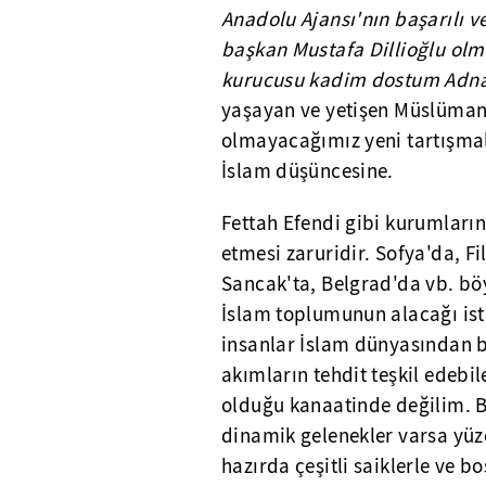
Anadolu Ajansı'nın başarılı v
başkan Mustafa Dillioğlu olma
kurucusu kadim dostum Adnan
yaşayan ve yetişen Müslüman 
olmayacağımız yeni tartışmala
İslam düşüncesine.
Fettah Efendi gibi kurumları
etmesi zaruridir. Sofya'da, Fi
Sancak'ta, Belgrad'da vb. bö
İslam toplumunun alacağı isti
insanlar İslam dünyasından b
akımların tehdit teşkil edebi
olduğu kanaatinde değilim. B
dinamik gelenekler varsa yüz
hazırda çeşitli saiklerle ve 