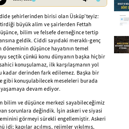
ide şehirlerinden birisi olan Üsküp'teyiz:
tirdiği büyük alim ve şairlerden Fettah
şünce, bilim ve felsefe derneğince tertip
eransına geldik. Ciddi sayıdaki meraklı-genç
ken döneminin düşünce hayatının temel
uyu seçtik çünkü konu dünyanın başka hiçbir
sahici konuşulamaz, ilk karşılaşmanın yol
u kadar derinden fark edilemez. Başka bir
e gibi konuşulabilecek meseleleri burada
n yaşamaya devam ediyor.
 bilim ve düşünce merkezi sayabileceğimiz
an sorunlara değindik. İşin askeri ve siyasi
zeminini görmeyi sürekli engellemiştir. Askeri
ü idi; kapılar açılmış, rejimler yıkılmış,