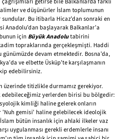
 çağrışımları getirse bile Balkanlarda farklı
alimler ve düşünürler İslam toplumunun
r sundular. Bu itibarla Hicaz'dan sonraki en
si Anadolu'dan başlayarak Balkanlar'a
Büyük Anadolu
 bunun için
tabirini
 kadim topraklarında gerçekleşmişti. Haddi
nu günümüzde devam etmektedir. Bosna'da,
akya'da ve elbette Üsküp'te karşılaşmanın
kip edebilirsiniz.
n üzerinde titizlikle durmamız gerekiyor.
rk edebileceğimiz yerlerden birisi bu bölgedir:
olojik kimliği haline gelerek onların
r 'Nuh gemisi' haline gelebilecek ideolojik
lam bütün insanlık için ahlaki ilkeler vaz
karşı uygulanması gerekli erdemlerle insanı
am'ın tüm insanlık için samimi ve sahici bir