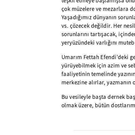
teşkil etmeye başlamışsa onu
çok müzelere ve mezarlara d
Yaşadığımız dünyanın sorunlar
vs. çözecek değildir. Her nes
sorunlarını tartışacak, içinde
yeryüzündeki varlığını mutebe
Umarım Fettah Efendi'deki gen
yürüyebilmek için azim ve se
faaliyetinin temelinde yazı
merkezine alırlar, yazmanın 
Bu vesileyle başta dernek ba
olmak üzere, bütün dostlarımı