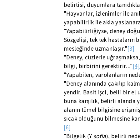
belirtisi, duyumlara tanıdıkla
"Hayvanlar, izlenimler ile an
yapabilirlik ile akla yaslanar
"Yapabilirliğiyse, deney doğur
Sözgelişi, tek tek hastaların 
mesleğinde uzmanlaşır."
[3]
"Deney, cüzlerle uğraşmaksa, y
bilgi, birbirini gerektirir..."
[4]
"Yapabilen, varolanların nede
"Deney alanında çakılıp kalm
yendir. Basit işci, belli bir e
buna karşılık, belirli alanda y
alanın tümel bilgisine erişmiş
sıcak olduğunu bilmesine karş
[6]
"Bilgelik (Y
sofia
), belirli nede