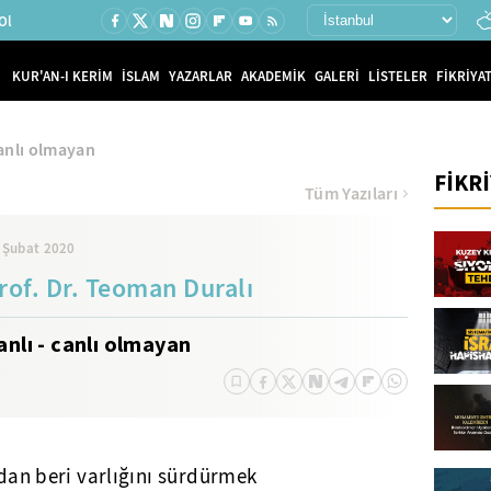
Ol
KUR'AN-I KERİM
İSLAM
YAZARLAR
AKADEMİK
GALERİ
LİSTELER
FİKRİYAT
canlı olmayan
FİKR
Tüm Yazıları
 Şubat 2020
rof. Dr. Teoman Duralı
anlı - canlı olmayan
ndan beri varlığını sürdürmek