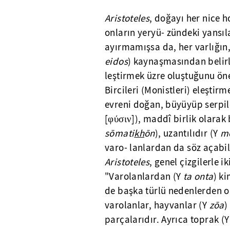
Aristoteles
, doğayı her nice 
onların yeryü- zündeki yansıl
ayırmamışsa da, her varlığın
eidos
) kaynaşmasından belirli
leştirmek üzre oluştuğunu ön
Bircileri (Monistleri) eleştir
evreni doğan, büyüyüp serpil
[φύσιν]), maddî birlik olarak 
sōmati
kh
ōn
), uzantılıdır (Y
m
varo- lanlardan da söz açabili
Aristoteles
, genel çizgilerle i
"Varolanlardan (Y
ta
onta
) k
de başka türlü nedenlerden o
varolanlar, hayvanlar (Y
zōa
)
parçalarıdır. Ayrıca toprak (