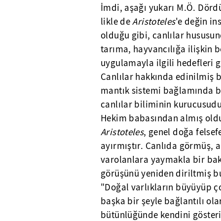
İmdi, aşağı yukarı M.Ö. Dördü
likle de
Aristoteles
'e değin in
olduğu gibi, canlılar hususun
tarıma, hayvancılığa ilişkin b
uygulamayla ilgili hedefleri g
Canlılar hakkında edinilmiş bi
mantık sistemi bağlamında bi
canlılar biliminin kurucusudu
Hekim babasından almış olduğ
Aristoteles
, genel doğa felsef
ayırmıştır. Canlıda görmüş, al
varolanlara yaymakla bir ba
görüşünü yeniden diriltmiş b
"Doğal varlıkların büyüyüp ç
başka bir şeyle bağlantılı ol
bütünlüğünde kendini gösteri