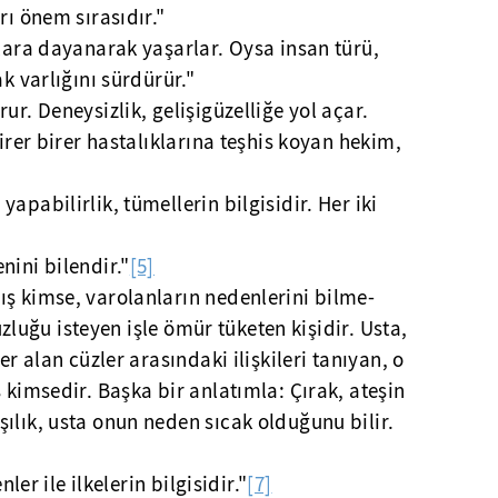
rı önem sırasıdır."
ılara dayanarak yaşarlar. Oysa insan türü,
ak varlığını sürdürür."
ur. Deneysizlik, gelişigüzelliğe yol açar.
birer birer hastalıklarına teşhis koyan hekim,
apabilirlik, tümellerin bilgisidir. Her iki
nini bilendir."
[5]
ış kimse, varolanların nedenlerini bilme-
l uzluğu isteyen işle ömür tüketen kişidir. Usta,
er alan cüzler arasındaki ilişkileri tanıyan, o
 kimsedir. Başka bir anlatımla: Çırak, ateşin
ılık, usta onun neden sıcak olduğunu bilir.
nler ile ilkelerin bilgisidir."
[7]