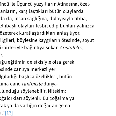
ncü ile Üçüncü yüzyılların Atinasına, özel-
sanların, karşılaştıkları bütün olaylarda
da da, insan sağlığına, dolayısıyla tıbba,
ellibaşlı olayları tesbit edip bunları yalnızca
özeterek kurallaştırdıkları anlaşılıyor.
lgileri, böylesine kaygıların ötesinde, soyut
rbirleriyle bağıntıya sokan
Aristoteles
,
r.
u eğitimin de etkisiyle olsa gerek
esinde canlıya merkezî yer
gıladığı başlıca özellikleri, bütün
kıma cancı/
animiste
dünya-
ulunduğu söylenebilir. Nitekim:
oğaldıkları söylenir. Bu çoğalma ya
arak ya da varlığın doğadan gelen
r."
[13]