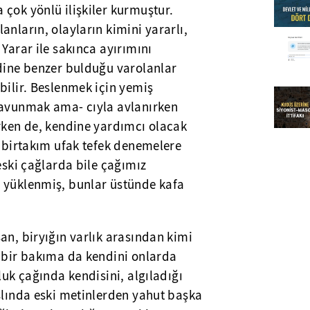
çok yönlü ilişkiler kurmuştur.
anların, olayların kimini yararlı,
 Yarar ile sakınca ayırımını
ndine benzer bulduğu varolanlar
bilir. Beslenmek için yemiş
savunmak ama- cıyla avlanırken
erken de, kendine yardımcı olacak
e birtakım ufak tefek denemelere
eski çağlarda bile çağımız
 yüklenmiş, bunlar üstünde kafa
an, biryığın varlık arasından kimi
; bir bakıma da kendini onlarda
luk çağında kendisini, algıladığı
slında eski metinlerden yahut başka