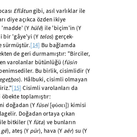
hocası
Eflâtun
gibi, asıl varlıklar ile
arı diye açıkca özden ikiye
, 'madde' (Y
hülē
) ile 'biçim'in (Y
 bir 'gâye'yi (Y
telos
) gerçek-
e sürmüştür.
[14]
Bu bağlamda
mekten de geri durmamıştır: "Birciler,
en varolanlar bütünlüğü (
füsin
benimsediler. Bu birlik, cisimlidir (Y
ege
th
os
). Hâlbuki, cisimli olmayan
riz."
[15]
Cisimli varolanları da
ki öbekte toplamıştır:
imi doğadan (Y
füsei
[φύσει]) kimisi
lagelir. Doğadan ortaya çıkan
 ile bitkiler (Y
füta
) ve bunların
Y
gē
), ateş (Y
pür
), hava (Y
aēr
) su (Y