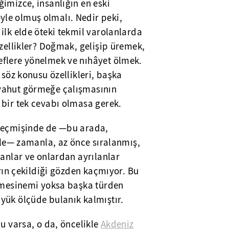
imizce, insanlığın en eski
le olmuş olmalı. Nedir peki,
ilk elde öteki tekmil varolanlarda
özellikler? Doğmak, gelişip üremek,
flere yönelmek ve nıhâyet ölmek.
 söz konusu özellikleri, başka
yahut görmeğe çalışmasının
 bir tek cevabı olmasa gerek.
zgeçmişinde de —bu arada,
iyle— zamanla, az önce sıralanmış,
lanlar ve onlardan ayrılanlar
ırın çekildiği gözden kaçmıyor. Bu
işmesinemi yoksa başka türden
yük ölçüde bulanık kalmıştır.
nu varsa, o da, öncelikle
Akdeniz