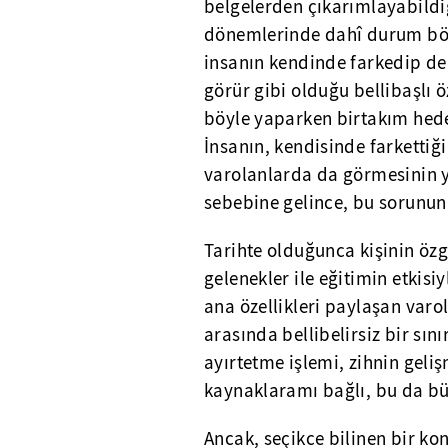
belgelerden çıkarımlayabildiğ
dönemlerinde dahî durum böy
insanın kendinde farkedip de 
görür gibi olduğu bellibaşlı 
böyle yaparken birtakım hede
İnsanın, kendisinde farkettiği
varolanlarda da görmesinin 
sebebine gelince, bu sorunun
Tarihte olduğunca kişinin ö
gelenekler ile eğitimin etkis
ana özellikleri paylaşan varo
arasında bellibelirsiz bir sın
ayırtetme işlemi, zihnin gel
kaynaklaramı bağlı, bu da bü
Ancak, seçikce bilinen bir ko