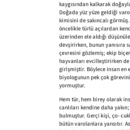
kaygısından kalkarak doğayla 
Doğada yüz yüze geldiği varol
kimisini de sakıncalı görmüş.
öncelikle türlü açılardan ke
üzerinden ele aldığı düşünüle
devşirirken, bunun yanısıra 
çevresini gözlemiş; ekip biç
hayvanları evcilleştirirken d
girişmiştir. Böylece insan en 
biyologunun pek çok görevini
yormuştur.
Hem tür, hem birey olarak ins
canlıları kendine daha yakın
bulmuştur. Gerçi kişi, ço- cuk
bütün varolanlara yansıtır. A