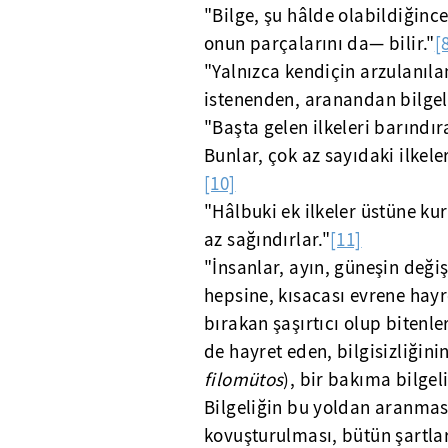
"Bilge, şu hâlde olabildiğinc
onun parçalarını da— bilir."
[
"Yalnızca kendiçin arzulanıla
istenenden, aranandan bilgel
"Başta gelen ilkeleri barındır
Bunlar, çok az sayıdaki ilkel
[10]
"Hâlbuki ek ilkeler üstüne ku
az sağındırlar."
[11]
"İnsanlar, ayın, güneşin deği
hepsine, kısacası evrene hayre
bırakan şaşırtıcı olup bitenl
de hayret eden, bilgisizliğini
filomütos
), bir bakıma bilgel
Bilgeliğin bu yoldan aranması,
kovuşturulması, bütün şartlar 