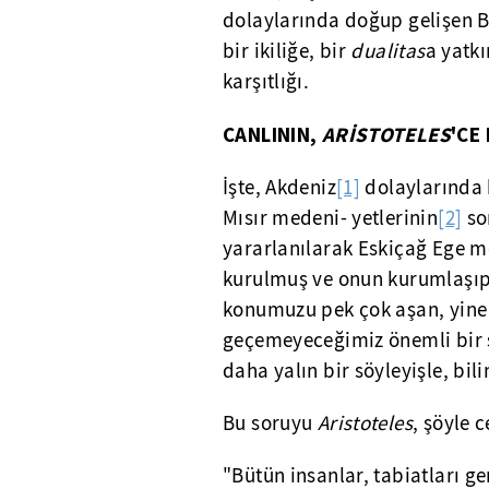
dolaylarında doğup gelişen Ba
bir ikiliğe, bir
dualitas
a yatkı
karşıtlığı.
CANLININ,
ARİSTOTELES
'CE 
İşte, Akdeniz
[1]
dolaylarında
Mısır medeni- yetlerinin
[2]
som
yararlanılarak Eskiçağ Ege me
kurulmuş ve onun kurumlaşıp 
konumuzu pek çok aşan, yin
geçemeyeceğimiz önemli bir s
daha yalın bir söyleyişle, bil
Bu soruyu
Aristoteles
, şöyle 
"Bütün insanlar, tabiatları g