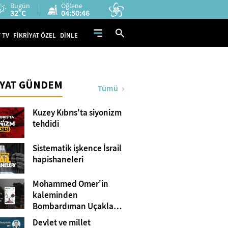
Bugün
Öğlene
32°C
04:50:45
 TV
FİKRİYAT ÖZEL
DİNLE
İYAT GÜNDEM
Tümü
Kuzey Kıbrıs'ta siyonizm
tehdidi
Sistematik işkence İsrail
hapishaneleri
Mohammed Omer'in
kaleminden
Bombardıman Uçakları
ve Tanklar Arasında
Devlet ve millet