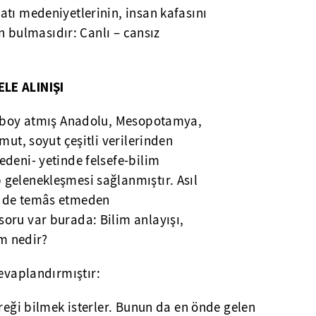
tı medeniyetlerinin, insan kafasını
n bulmasıdır: Canlı – cansız
ELE ALINIŞI
 boy atmış Anadolu, Mesopotamya,
ut, soyut çeşitli verilerinden
deni- yetinde felsefe-bilim
gelenekleşmesi sağlanmıştır. Asıl
e de temâs etmeden
oru var burada: Bilim anlayışı,
im nedir?
cevaplandırmıştır:
ereği bilmek isterler. Bunun da en önde gelen