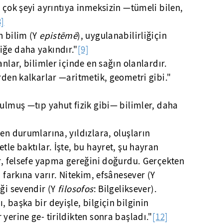
e çok şeyi ayrıntıya inmeksizin —tümeli bilen,
8]
n bilim (Y
epistēmē
), uygulanabilirliğiçin
iğe daha yakındır."
[9]
anlar, bilimler içinde en sağın olanlardır.
erden kalkarlar —aritmetik, geometri gibi."
rulmuş —tıp yahut fizik gibi— bilimler, daha
şen durumlarına, yıldızlara, oluşların
tle baktılar. İşte, bu hayret, şu hayran
er, felsefe yapma gereğini doğurdu. Gerçekten
n farkına varır. Nitekim, efsânesever (Y
iği sevendir (Y
filosofos
: Bilgeliksever).
 başka bir deyişle, bilgiçin bilginin
yerine ge- tirildikten sonra başladı."
[12]