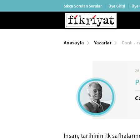
Sıkça Sorulan Sorular
Üye Girişi
Üye 
Anasayfa
Yazarlar
Canlı - 
26
P
C
İnsan, tarihinin ilk safhaları