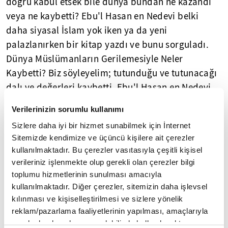
doğru kabul etsek bile dünya bundan ne kazandı
veya ne kaybetti? Ebu'l Hasan en Nedevi belki
daha siyasal İslam yok iken ya da yeni
palazlanırken bir kitap yazdı ve bunu sorguladı.
Dünya Müslümanların Gerilemesiyle Neler
Kaybetti? Biz söyleyelim; tutunduğu ve tutunacağı
dalı ve değerleri kaybetti. Ebu'l Hasan en Nedevi
bu başlığı siyasal İslam akımını savunma
Verilerinizin sorumlu kullanımı
zemininde de kullanmıyor. Klasik anlamda
Sizlere daha iyi bir hizmet sunabilmek için İnternet
kullanıyor.
Sitemizde kendimize ve üçüncü kişilere ait çerezler
kullanılmaktadır. Bu çerezler vasıtasıyla çeşitli kişisel
Gül'ün söylediklerinin aksini savunabilecek halde
verileriniz işlenmekte olup gerekli olan çerezler bilgi
değiliz. Keşke savunabilsek. Lakin sevinecek
toplumu hizmetlerinin sunulması amacıyla
durumda da değiliz. Asla. Peki! Buna hayıflanmalı
kullanılmaktadır. Diğer çerezler, sitemizin daha işlevsel
mı yoksa sevinmeli miyiz? Veya siyasal İslam
kılınması ve kişiselleştirilmesi ve sizlere yönelik
düşerken hangi yelpaze ve değerler yükseliyor?
reklam/pazarlama faaliyetlerinin yapılması, amaçlarıyla
sınırlı olarak açık rızanız dahilinde kullanılacaktır.
Yükselen değer yoksa acaba değersizlik mi