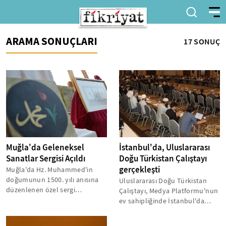
ARAMA SONUÇLARI
17 SONUÇ
Muğla'da Geleneksel
İstanbul'da, Uluslararası
Sanatlar Sergisi Açıldı
Doğu Türkistan Çalıştayı
gerçekleşti
Muğla'da Hz. Muhammed'in
doğumunun 1500. yılı anısına
Uluslararası Doğu Türkistan
düzenlenen özel sergi
Çalıştayı, Medya Platformu'nun
sanatseverlerle buluştu.
ev sahipliğinde İstanbul'da
"Sanatın Diliyle...
gerçekleştirildi.