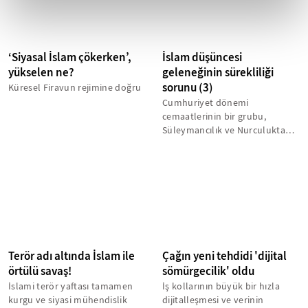
‘Siyasal İslam çökerken’,
İslam düşüncesi
yükselen ne?
geleneğinin sürekliliği
sorunu (3)
Küresel Firavun rejimine doğru
Cumhuriyet dönemi
cemaatlerinin bir grubu,
Süleymancılık ve Nurculuktan
farklı olarak daha geç dönemde
ortaya çıkmıştır....
Terör adı altında İslam ile
Çağın yeni tehdidi 'dijital
örtülü savaş!
sömürgecilik' oldu
İslami terör yaftası tamamen
İş kollarının büyük bir hızla
kurgu ve siyasi mühendislik
dijitalleşmesi ve verinin