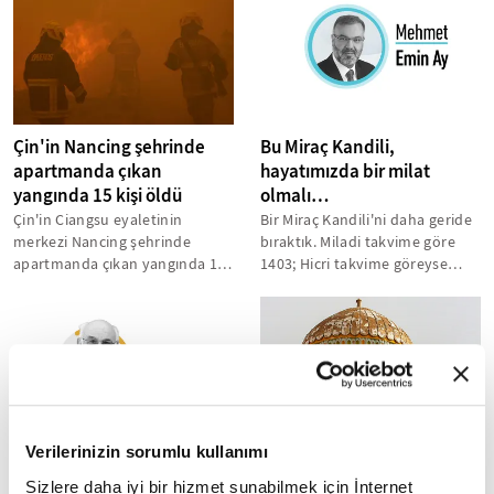
Çin'in Nancing şehrinde
Bu Miraç Kandili,
apartmanda çıkan
hayatımızda bir milat
yangında 15 kişi öldü
olmalı…
Çin'in Ciangsu eyaletinin
Bir Miraç Kandili'ni daha geride
merkezi Nancing şehrinde
bıraktık. Miladi takvime göre
apartmanda çıkan yangında 15
1403; Hicri takvime göreyse
kişinin hayatını kaybettiği
1446 yıl önce gerçekleşen...
bildirildi...
Verilerinizin sorumlu kullanımı
Türk cild san’atı - 4
Müslüman ülkelerde
Sizlere daha iyi bir hizmet sunabilmek için İnternet
Ramazan gelenekleri:
Cildlenmiş kitabın dış