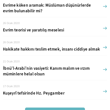
Evrime köken aramak: Müslüman düşünürlerde
evrim bulunabilir mi?
26 Ocak 2020
Evrim teorisi ve yaratılış meselesi
26 Ocak 2020
Hakikate hakkını teslim etmek, insanı ciddiye almak
21 Ocak 2020
İbnü’l-Arabi’nin vasiyeti: Kanım malım ve ırzım
müminlere helal olsun
17 Ocak 2020
Kuşeyrî tefsirinde Hz. Peygamber