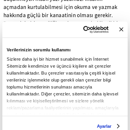
açmadan kurtulabilmesi için okuma ve yazmak
hakkında güçlü bir kanaatinin olması gerekir.
Bunun için bireyselliğin anlamını ve hakikatli birey
olmanın yolunu bulması keşfetmesi gerekir.
Gerçekte biz niçin okuruz? Okuruz çünkü kendimiz
Verilerinizin sorumlu kullanımı
ve içinde yaşadığımız dünya hakkında belli
Sizlere daha iyi bir hizmet sunabilmek için İnternet
belirsiz bir hissiyatımız vardır. Bu hissiyatı zandan
Sitemizde kendimize ve üçüncü kişilere ait çerezler
gerçek kanaate taşıyabilmek için okumak şarttır.
kullanılmaktadır. Bu çerezler vasıtasıyla çeşitli kişisel
Bu durumda okumak hemcinslerimizle
verileriniz işlenmekte olup gerekli olan çerezler bilgi
yardımlaşarak hakikati idrak için yol yürümek
toplumu hizmetlerinin sunulması amacıyla
demektir. Fakat okudukça insan yalnızlaşır, sonra
kullanılmaktadır. Diğer çerezler, sitemizin daha işlevsel
kılınması ve kişiselleştirilmesi ve sizlere yönelik
daha da yalnızlaşır. Okumak yolculuktur ve insanın
reklam/pazarlama faaliyetlerinin yapılması, amaçlarıyla
böyle bir yolculuğu bir basına gitmesi lazımdır.
sınırlı olarak açık rızanız dahilinde kullanılacaktır.
İnsan biricik olduğunu düşünmeden bu yolu
Çerezlere ilişkin tercihlerinizi çerez paneli vasıtasıyla
yürüyemez. Kanaatimce dinde birey olmanın
Ayarlar
belirleyebilirsiniz. Çerezlere ilişkin detaylı bilgi için