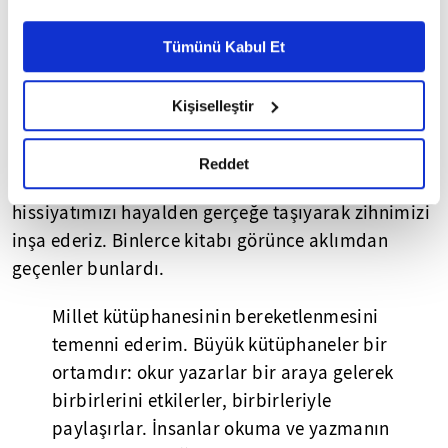
anlamını en iyi tasavvuf fark etmiştir ve bu
Ayarlar butonuna tıklayabilir,
Çerez Bilgilendirme
nedenle onlar hakikat peşindeki yolculuğu 'sulhu
Metnimizi ziyaret edebilirsiniz.
Tümünü Kabul Et
6698 sayılı Kişisel Verilerin Korunması Kanunu uyarınca
olmayan savaş' diye anlatmışlardır. Bu süreçte
hazırlanmış olan İnternet Sitesi Aydınlatma Metnimizi
yazmanın ehemmiyeti ortaya çıkar. İnsan kime
Kişiselleştir
okumak ve sitemizi ziyaretiniz kapsamında
yazar? Gerçek bir düşünce hayatı için insan kendisi
gerçekleştirilen veri işleme faaliyetleri ile ilgili daha
için okur, kendisi için yazar; gerçekte biz
detaylı bilgi almak için lütfen
tıklayınız.
Reddet
kendimize yazarız. Başka bir anlatımla yazarak
hissiyatımızı hayalden gerçeğe taşıyarak zihnimizi
inşa ederiz. Binlerce kitabı görünce aklımdan
geçenler bunlardı.
Millet kütüphanesinin bereketlenmesini
temenni ederim. Büyük kütüphaneler bir
ortamdır: okur yazarlar bir araya gelerek
birbirlerini etkilerler, birbirleriyle
paylaşırlar. İnsanlar okuma ve yazmanın