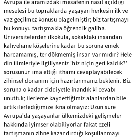
Avrupa ile aramızdaki mesafenin nasıl açıldığı
meselesi bu topraklarda yaşayan herkesin ilk ve
vaz geçilmez konusu olagelmiştir; biz tartışmayı
bu konuyu tartışmakla öğrendik galiba.
Üniversitelerden ilkokula, sokaktaki insandan
kahvehane köşelerine kadar bu soruna emek
harcamamış, ter dökmemiş insan var mıdır? Hele
din ilimleriyle ilgiliyseniz 'biz niçin geri kaldık?'
sorusunun ima ettiği ithamı cevaplayabilecek
zihinsel donanım için hazırlanmanız beklenir. Biz
soruna o kadar ciddiyetle inandık ki cevabı
unuttuk; ilerleme kaydettiğimiz alanlardan bile
artık ilerlediğimize ikna olmayız: Uzun süre
Avrupa'da yaşayanlar ülkemizdeki gelişmeler
hakkında iyimser olabiliyorlar fakat ezeli
tartışmanın zihne kazandırdığı koşullanmayı