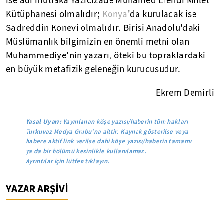
ise adı mutlaka Yazıcızade Muhamed Efendi Millet
Kütüphanesi olmalıdır;
Konya
'da kurulacak ise
Sadreddin Konevi olmalıdır. Birisi Anadolu'daki
Müslümanlık bilgimizin en önemli metni olan
Muhammediye'nin yazarı, öteki bu topraklardaki
en büyük metafizik geleneğin kurucusudur.
Ekrem Demirli
Yasal Uyarı:
Yayınlanan köşe yazısı/haberin tüm hakları
Turkuvaz Medya Grubu’na aittir. Kaynak gösterilse veya
habere aktif link verilse dahi köşe yazısı/haberin tamamı
ya da bir bölümü kesinlikle kullanılamaz.
Ayrıntılar için lütfen
tıklayın
.
YAZAR ARŞİVİ