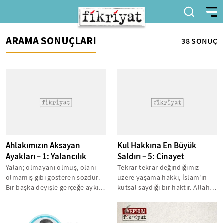
ARAMA SONUÇLARI
38 SONUÇ
Ahlakımızın Aksayan
Kul Hakkına En Büyük
Ayakları – 1: Yalancılık
Saldırı – 5: Cinayet
Yalan; olmayanı olmuş, olanı
Tekrar tekrar değindiğimiz
olmamış gibi gösteren sözdür.
üzere yaşama hakkı, İslam'ın
Bir başka deyişle gerçeğe aykırı
kutsal saydığı bir haktır. Allah
her söz yalandır. Ama
katında en değerli varlık olan...
detaylara...