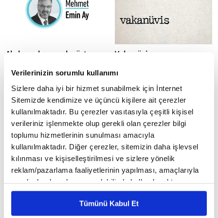
Akı kara; karayı ak gösteren
Vakanüvis
medya!
Vakanüvis, Osmanlı Devleti’nde
Verilerinizin sorumlu kullanımı
resmî tarihçiler için kullanılan
Sermaye sahiplerinin elinde
bir unvan. İki ayrı dilden iki ayrı
önemli bir güç olan ve bu
Sizlere daha iyi bir hizmet sunabilmek için İnternet
kelimenin birleşimiyle...
sayede yerel, bölgesel ve
Sitemizde kendimize ve üçüncü kişilere ait çerezler
küresel anlamda insanları,
kullanılmaktadır. Bu çerezler vasıtasıyla çeşitli kişisel
toplumları...
verileriniz işlenmekte olup gerekli olan çerezler bilgi
toplumu hizmetlerinin sunulması amacıyla
kullanılmaktadır. Diğer çerezler, sitemizin daha işlevsel
kılınması ve kişiselleştirilmesi ve sizlere yönelik
reklam/pazarlama faaliyetlerinin yapılması, amaçlarıyla
sınırlı olarak açık rızanız dahilinde kullanılacaktır.
Yağmur duası ve deizm
Yıllarca uyutulan ve sonra
Çerezlere ilişkin tercihlerinizi çerez paneli vasıtasıyla
uyandırılan gençler: Ashab-
Kullarım, beni senden
Tümünü Kabul Et
sorarlarsa, (bilsinler ki),
ı Kehf
belirleyebilirsiniz. Çerezlere ilişkin detaylı bilgi için
gerçekten ben (onlara çok)
Önceki yazımızda, 30 Ekim 2020
Ayarlar butonuna tıklayabilir,
Çerez Bilgilendirme