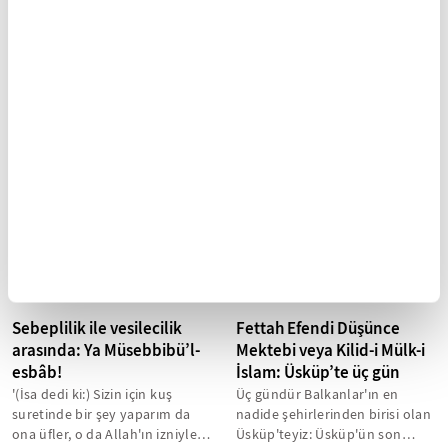
‘Filyasyon’ 60’larda bizim
De Gaulle: “Ancak kendi
işimizdi…
değerlerinizle var
olursunuz!..”
Diyarbekir'de 5 yıla yakın bir
dönemdeki vazife ve ilgi alanım,
Gençlik yıllarımızda, dünyada
sağlık teşkilatında, Hıfzıssıhha
ve ülkede cereyan eden
Enstitüsü'ndeki işimin...
hadiseleri, iletişim imkanlarına
ulaşabildiğimizce ve onların
yansıtabildiği...
Sebeplilik ile vesilecilik
Fettah Efendi Düşünce
arasında: Ya Müsebbibü’l-
Mektebi veya Kilid-i Mülk-i
esbâb!
İslam: Üsküp’te üç gün
'(İsa dedi ki:) Sizin için kuş
Üç gündür Balkanlar'ın en
suretinde bir şey yaparım da
nadide şehirlerinden birisi olan
ona üfler, o da Allah'ın izniyle
Üsküp'teyiz: Üsküp'ün son