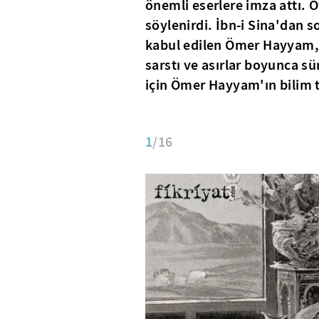
önemli eserlere imza attı. Ö
söylenirdi. İbn-i Sina'dan 
kabul edilen Ömer Hayyam, ç
sarstı ve asırlar boyunca sü
için Ömer Hayyam'ın bilim t
1
/16