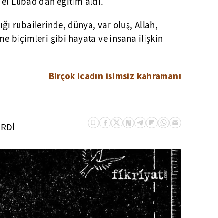
 el Lübad'dan eğitim aldı.
ı rubailerinde, dünya, var oluş, Allah,
e biçimleri gibi hayata ve insana ilişkin
Birçok icadın isimsiz kahramanı
ERDİ