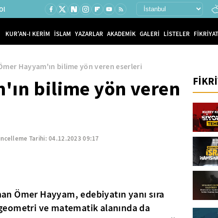
Ol
KUR'AN-I KERİM
İSLAM
YAZARLAR
AKADEMİK
GALERİ
LİSTELER
FİKRİYAT
Ömer Hayyam'ın bilime yön veren eserleri
FİKR
ın bilime yön veren
ncelleme Tarihi:
04.12.2023 09:17
zınan Ömer Hayyam, edebiyatın yanı sıra
r, geometri ve matematik alanında da