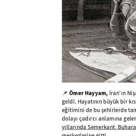
Ömer Hayyam,
📌
İran'ın Ni
geldi. Hayatının büyük bir kı
eğitimini de bu şehirlerde t
dolayı çadırcı anlamına gele
yıllarında Semerkant, Buhara 
merkezlerine gitti.