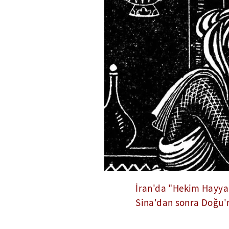
İran'da "Hekim Hayya
Sina'dan sonra Doğu'n