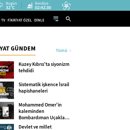
Bugün
İkindiye
32°C
02:42:28
 TV
FİKRİYAT ÖZEL
DİNLE
İYAT GÜNDEM
Tümü
Kuzey Kıbrıs'ta siyonizm
tehdidi
Sistematik işkence İsrail
hapishaneleri
Mohammed Omer'in
kaleminden
Bombardıman Uçakları
ve Tanklar Arasında
Devlet ve millet