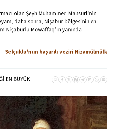
tırmacı olan Şeyh Muhammed Mansuri'nin
ayyam, daha sonra, Nişabur bölgesinin en
am Nişaburlu Mowaffaq'ın yanında
Selçuklu'nun başarılı veziri Nizamülmülk
Ğİ EN BÜYÜK