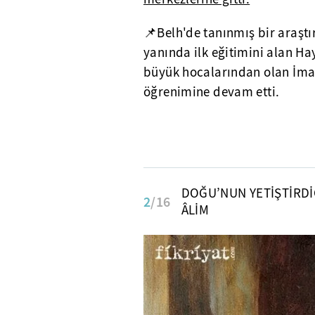
📌Belh'de tanınmış bir araş
yanında ilk eğitimini alan H
büyük hocalarından olan İm
öğrenimine devam etti.
DOĞU’NUN YETİŞTİRDİ
2
/16
ÂLİM