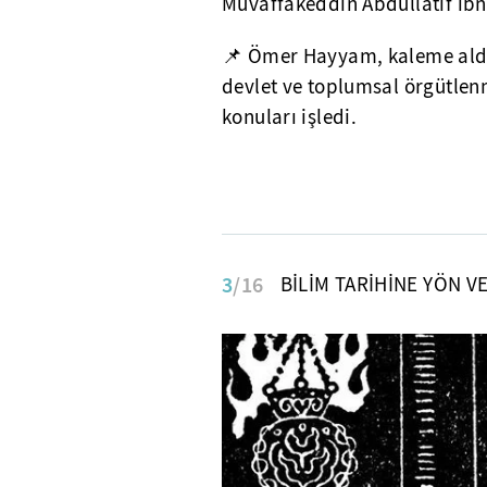
Muvaffakeddin Abdüllatif ibn
📌 Ömer Hayyam, kaleme aldığ
devlet ve toplumsal örgütlenm
konuları işledi.
3
/16
BİLİM TARİHİNE YÖN V