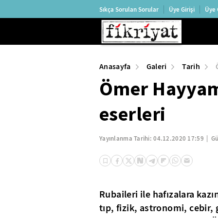
Sıkça Sorulan Sorular
Üye Girişi
Üye 
Anasayfa
Galeri
Tarih
Ömer Hayyam'
eserleri
Yayınlanma Tarihi:
04.12.2020 17:59
Gü
Rubaileri ile hafızalara ka
tıp, fizik, astronomi, cebi