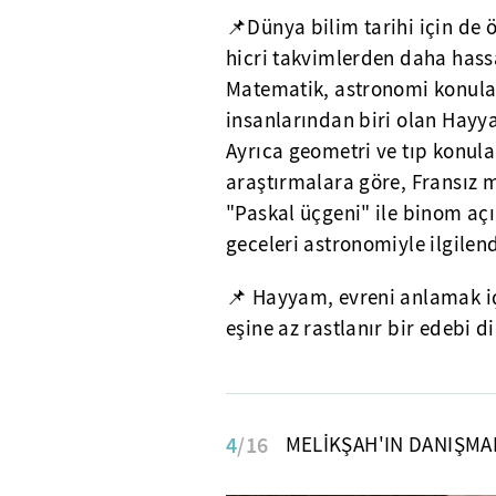
📌Dünya bilim tarihi için de
hicri takvimlerden daha hassa
Matematik, astronomi konula
insanlarından biri olan Hayy
Ayrıca geometri ve tıp konul
araştırmalara göre, Fransız m
"Paskal üçgeni" ile binom açı
geceleri astronomiyle ilgilend
📌 Hayyam, evreni anlamak içi
eşine az rastlanır bir edebi di
4
/16
MELİKŞAH'IN DANIŞMAN