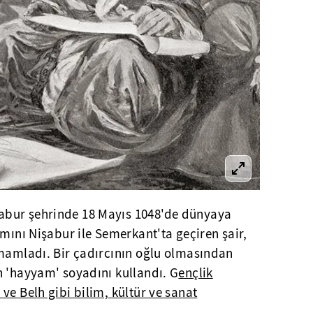
şabur şehrinde 18 Mayıs 1048'de dünyaya
smını Nişabur ile Semerkant'ta geçiren şair,
amamladı. Bir çadırcının oğlu olmasından
n 'hayyam' soyadını kullandı. G
ençlik
ve Belh gibi bilim, kültür ve sanat