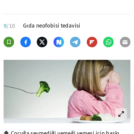
9
/10
Gıda neofobisi tedavisi
🔶
Çocuğa sevmediği yemeği yemesi için baskı