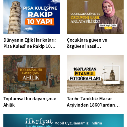
Dünyanın Eğik Harikaları:
Çocuklara güven ve
Pisa Kulesi'ne Rakip 10
özgüveni nasıl
Yapı
anlatabiliriz? I Kitap
Dedektifi
Toplumsal bir dayanışma:
Tarihe Tanıklık: Macar
Ahilik
Arşivinden 1860'lardan
İstanbul Fotoğrafları
Mobil Uygulamamızı İndirin