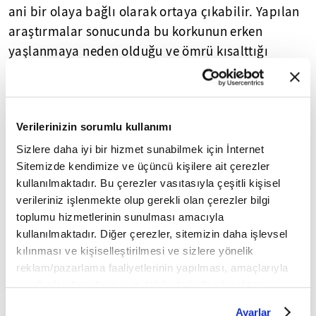
ani bir olaya bağlı olarak ortaya çıkabilir. Yapılan
araştırmalar sonucunda bu korkunun erken
yaşlanmaya neden olduğu ve ömrü kısalttığı
görülür.
🔶
Neofobik kişilerde
sinir ve stres üst düzeyde
seyreder. Bu konuyla ilgili fareler üzerinde yapılan
Verilerinizin sorumlu kullanımı
bir araştırmada, neofobisi olan farelerin yerleri
Sizlere daha iyi bir hizmet sunabilmek için İnternet
değiştirilir ve tepkileri gözlenir. Yer değişimi
Sitemizde kendimize ve üçüncü kişilere ait çerezler
yaşadıklarında, insanlarda da depresyon ve stres
kullanılmaktadır. Bu çerezler vasıtasıyla çeşitli kişisel
verileriniz işlenmekte olup gerekli olan çerezler bilgi
halinde artan glikokortikoid hormonun yükseldiği
toplumu hizmetlerinin sunulması amacıyla
görülür. Yeniliğe kaygı duyan farelerin diğerlerine
kullanılmaktadır. Diğer çerezler, sitemizin daha işlevsel
göre
daha çabuk yaşlandığı ve az yaşadıkları
kılınması ve kişiselleştirilmesi ve sizlere yönelik
görülür.
reklam/pazarlama faaliyetlerinin yapılması, amaçlarıyla
sınırlı olarak açık rızanız dahilinde kullanılacaktır.
En Sık Karşılaşılan 10 Kişilik Bozukluğu
Çerezlere ilişkin tercihlerinizi çerez paneli vasıtasıyla
Ayarlar