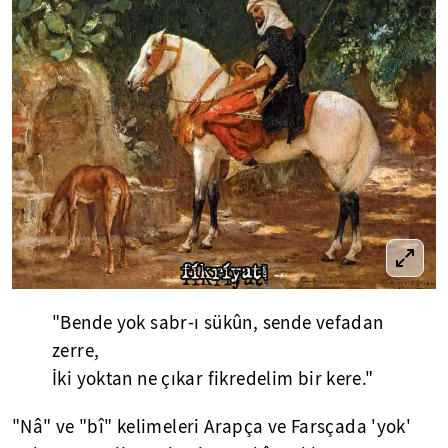
"Bende yok sabr-ı sükûn, sende vefadan
zerre,
İki yoktan ne çıkar fikredelim bir kere."
"Nâ" ve "bî" kelimeleri Arapça ve Farsçada 'yok'