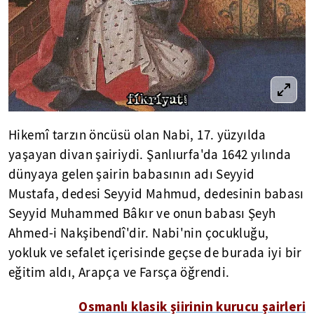
Hikemî tarzın öncüsü olan Nabi, 17. yüzyılda
yaşayan divan şairiydi. Şanlıurfa'da 1642 yılında
dünyaya gelen şairin babasının adı Seyyid
Mustafa, dedesi Seyyid Mahmud, dedesinin babası
Seyyid Muhammed Bâkır ve onun babası Şeyh
Ahmed-i Nakşibendî'dir. Nabi'nin çocukluğu,
yokluk ve sefalet içerisinde geçse de burada iyi bir
eğitim aldı, Arapça ve Farsça öğrendi.
Osmanlı klasik şiirinin kurucu şairleri