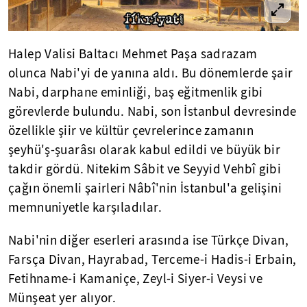
Halep Valisi Baltacı Mehmet Paşa sadrazam
olunca Nabi'yi de yanına aldı. Bu dönemlerde şair
Nabi, darphane eminliği, baş eğitmenlik gibi
görevlerde bulundu. Nabi, son İstanbul devresinde
özellikle şiir ve kültür çevrelerince zamanın
şeyhü'ş-şuarâsı olarak kabul edildi ve büyük bir
takdir gördü. Nitekim Sâbit ve Seyyid Vehbî gibi
çağın önemli şairleri Nâbî'nin İstanbul'a gelişini
memnuniyetle karşıladılar.
Nabi'nin diğer eserleri arasında ise Türkçe Divan,
Farsça Divan, Hayrabad, Terceme-i Hadis-i Erbain,
Fetihname-i Kamaniçe, Zeyl-i Siyer-i Veysi ve
Münşeat yer alıyor.