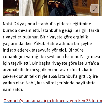
Nabi, 24 yaşında İstanbul'a giderek eğitimine
burada devam etti. İstanbul'a gelişi ile ilgili farklı
rivayetler
bulunur
. Bir rivayete göre erginlik
yaşlarında iken
Yâkub
Halife adında bir şeyhe
intisap ederek tasavvufa yöneldi. Bir süre
çobanlığını yaptığı bu şeyh onu
İstanbul'a
gitmesi
için teşvik etti. Bir başka rivayete göre ise
Urfa'da
arzuhalcilikle meşgulken mutasarrıfın dikkatini
çekerek onun telkiniyle 1666
İstanbul'a
gitti. Şiire
yatkın olan Nabi, kısa süre içerisinde payitahtta
nam saldı.
Osmanlı'yı anlamak için bilmeniz gereken 33 terim