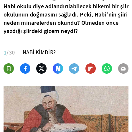
Nabi okulu diye adlandırılabilecek hikemi bir şiir
okulunun doğmasını sağladı. Peki, Nabi'nin şiiri
neden minarelerden okundu? Ölmeden önce
yazdığı şiirdeki gizem neydi?
1
/30
NABİ KİMDİR?