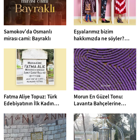
Samokov'da Osmanlı
Eşyalarımız bizim
mirası cami: Bayraklı
hakkımızda ne söyler?
Minimalizm & Maximalizm
Fatma Aliye Topuz: Türk
Morun En Güzel Tonu:
Edebiyatının İlk Kadın
Lavanta Bahçelerine
Romancısı ve Kadın Hakları
Yolculuk
Savunucusu