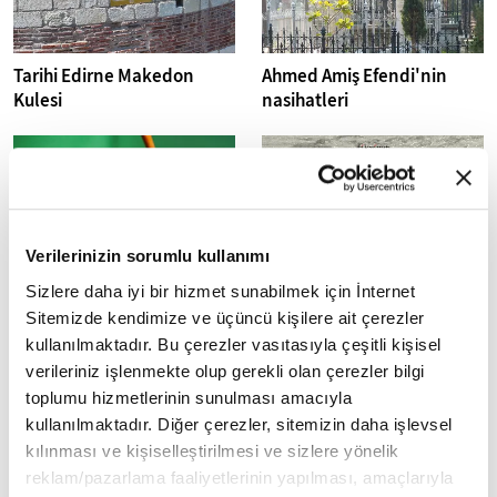
Tarihi Edirne Makedon
Ahmed Amiş Efendi'nin
Kulesi
nasihatleri
Verilerinizin sorumlu kullanımı
Sizlere daha iyi bir hizmet sunabilmek için İnternet
Uçan bir kuşu satın alabilir
Siyer kaynaklarına göre
Sitemizde kendimize ve üçüncü kişilere ait çerezler
miyiz? İslam hukukunda
Efendimiz'in (s.a.v.) 27
kullanılmaktadır. Bu çerezler vasıtasıyla çeşitli kişisel
garar kavramı
gazvesi
verileriniz işlenmekte olup gerekli olan çerezler bilgi
toplumu hizmetlerinin sunulması amacıyla
kullanılmaktadır. Diğer çerezler, sitemizin daha işlevsel
kılınması ve kişiselleştirilmesi ve sizlere yönelik
reklam/pazarlama faaliyetlerinin yapılması, amaçlarıyla