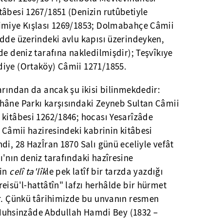
tâbesi 1267/1851 (Denizin rutûbetiyle
imiye Kışlası 1269/1853; Dolmabahçe Câmii
adde üzerindeki avlu kapısı üzerindeyken,
de deniz tarafına nakledilmişdir); Teşvîkıye
iye (Ortaköy) Câmii 1271/1855.
arından da ancak şu ikisi bilinmekdedir:
hâne Parkı karşısındaki Zeyneb Sultan Câmii
 kitâbesi 1262/1846; hocası Yesarîzâde
h Câmii haziresindeki kabrinin kitâbesi
di, 28 HazÎran 1870 Salı günü eceliyle vefât
'nın deniz tarafındaki hazîresine
nin
celî ta'lîk
le pek latîf bir tarzda yazdığı
eisü'l-hattâtîn" lafzı herhâlde bir hürmet
ır. Çünkü târihimizde bu unvanın resmen
r: Muhsinzâde Abdullah Hamdi Bey (1832 –