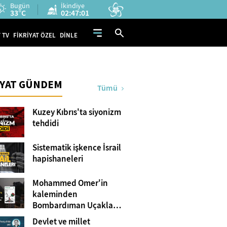
Bugün
İkindiye
33°C
02:47:00
 TV
FİKRİYAT ÖZEL
DİNLE
İYAT GÜNDEM
Tümü
Kuzey Kıbrıs'ta siyonizm
tehdidi
Sistematik işkence İsrail
hapishaneleri
Mohammed Omer'in
kaleminden
Bombardıman Uçakları
ve Tanklar Arasında
Devlet ve millet