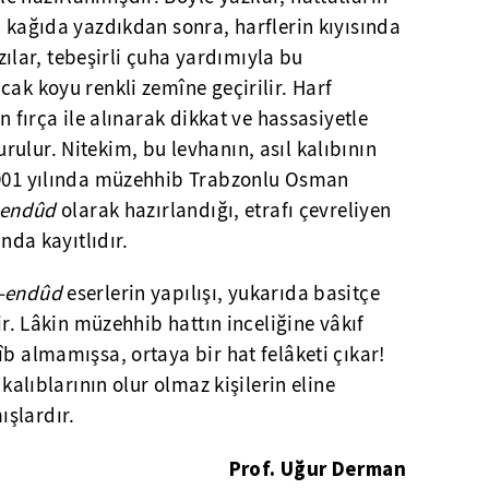
ı kağıda yazdıkdan sonra, harflerin kıyısında
Yazılar, tebeşirli çuha yardımıyla bu
cak koyu renkli zemîne geçirilir. Harf
n fırça ile alınarak dikkat ve hassasiyetle
rulur. Nitekim, bu levhanın, asıl kalıbının
1901 yılında müzehhib Trabzonlu Osman
-endûd
olarak hazırlandığı, etrafı çevreliyen
ında kayıtlıdır.
r-endûd
eserlerin yapılışı, yukarıda basitçe
lir. Lâkin müzehhib hattın inceliğine vâkıf
îb almamışsa, ortaya bir hat felâketi çıkar!
 kalıblarının olur olmaz kişilerin eline
şlardır.
Prof. Uğur Derman