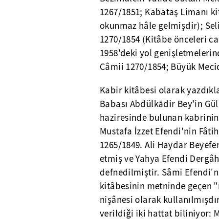
1267/1851; Kabataş Limanı ki
okunmaz hâle gelmişdir); Sel
1270/1854 (Kitâbe önceleri c
1958'deki yol genişletmelerin
Câmii 1270/1854; Büyük Mecid
Kabir kitâbesi olarak yazdıkl
Babası Abdülkādir Bey'in Gül
haziresinde bulunan kabrinin
Mustafa İzzet Efendi'nin Fâti
1265/1849. Ali Haydar Beyefen
etmiş ve Yahya Efendi Dergâhı
defnedilmiştir. Sâmi Efendi'
kitâbesinin metninde geçen "r
nişânesi olarak kullanılmışd
verildiği iki hattat biliniyo