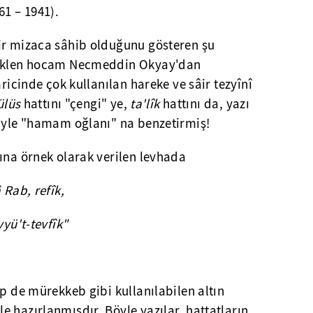
61 – 1941).
ir mizaca sâhib olduğunu gösteren şu
naklen hocam Necmeddin Okyay'dan
âricinde çok kullanılan hareke ve sâir tezyînî
ülüs
hattını "çengi" ye,
ta'lîk
hattını da, yazı
biyle "hamam oğlanı" na benzetirmiş!
ına örnek olarak verilen levhada
 Rab, refîk,
yyü't-tevfîk"
ip de mürekkeb gibi kullanılabilen altın
 hazırlanmışdır. Böyle yazılar, hattatların