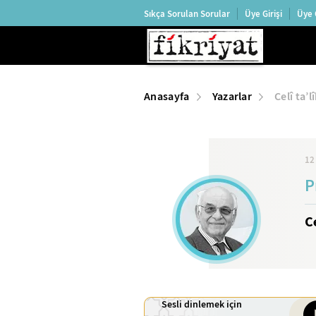
Sıkça Sorulan Sorular
Üye Girişi
Üye 
Anasayfa
Yazarlar
Celî ta’
12
P
C
Sesli dinlemek için