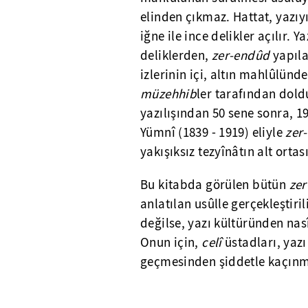
elinden çıkmaz. Hattat, yazıy
iğne ile ince delikler açılır. 
deliklerden,
zer-endûd
yapıla
izlerinin içi, altın mahlûlünde
müzehhib
ler tarafından doldu
yazılışından 50 sene sonra, 
Yümnî (1839 - 1919) eliyle
zer
yakışıksız tezyînâtın alt ortas
Bu kitabda görülen bütün
ze
anlatılan usûlle gerçekleştiri
değilse, yazı kültüründen nas
Onun için,
celî
üstadları, yazı
geçmesinden şiddetle kaçınmı