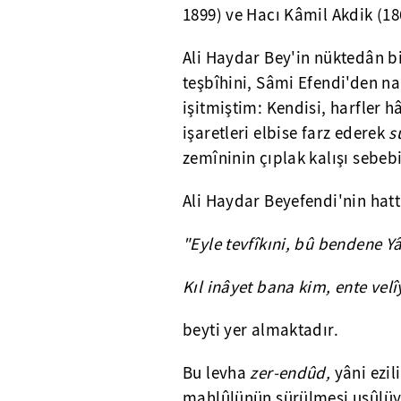
1899) ve Hacı Kâmil Akdik (18
Ali Haydar Bey'in nüktedân b
teşbîhini, Sâmi Efendi'den 
işitmiştim: Kendisi, harfler h
işaretleri elbise farz ederek
s
zemîninin çıplak kalışı sebe
Ali Haydar Beyefendi'nin hatt
"Eyle tevfîkıni, bû bendene Yâ
Kıl inâyet bana kim, ente velî
beyti yer almaktadır.
Bu levha
zer-endûd,
yâni ezil
mahlûlünün sürülmesi usûlüyle