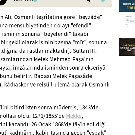
n Ali, Osmanlı teşrîfatına göre "beyzâde"
ıfına mensubiyetinden dolayı "efendi"
, isminin sonuna "beyefendi" lakabı
bir şekli olarak ismin başına "mîr", sonuna
ıldığına da rastlanmaktadır). Sultan III.
râzamlarından Melek Mehmed Paşa'nın
sıyla, imzâlarında isminden sonra ekseriyâ
 bunu belirtir. Babası Melek Paşazâde
ı, kādıasker ve reisü'l-ulemâ olarak Osmanlı
lini bitirdikten sonra müderris, 1843'de
 mollası oldu. 1271/1855'de
Mekke
,
ini kazandı. 26 Ocak 1868'de tâyîn edildiği
nbul) kādılığını, kabir taşında geçen "esbak"