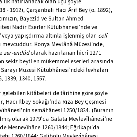
a ilk hatırlanacak olan üçü şöyle
38 - 1912), Çarşanbalı Hacı Ârif Bey (ö. 1892),
atımızın, Bayezid ve Sultan Ahmed
itesi Nadir Eserler Kütübhanesi'nde ve
d
veya yapışdırma altınla işlenmiş olan
celî
rı mevcuddur. Konya Mevlânâ Müzesi'nde,
de
zer-endûd
olarak hazırlanan hicrî 1271
 on sekiz beyti en mükemmel eserleri arasında
pı Sarayı Müzesi Kütübhânesi'ndeki levhaları
5, 1339, 1340, 1557.
elebilen kitâbeleri de târihine göre şöyle
ir, Hacı İlbey Sokağı'nda Rıza Bey Çeşmesi
vîhânesi'nin semâhânesi 1250/1834. (Buranın
ılmış olarak 1979'da Galata Mevlevîhânesi'ne
m'de Mesnevîhâne 1260/1844; Eğrikapı'da
ebi 1260/1844; Gelibolu Mevlevîhânesi