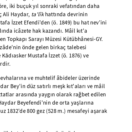
re, iki buçuk yıl sonraki vefatından daha
ç Ali Haydar,
ta'lîk
hattında devrinin
afa İzzet Efendi'den (ö. 1849) bu hat nev'ini
lında icâzete hak kazandı. Mâil kıt'a
len Topkapı Sarayı Müzesi Kütübhânesi-GY.
îzâde'nin önde gelen birkaç talebesi
se Kādıasker Mustafa İzzet (ö. 1876) ve
rdir.
evhalarına ve muhtelif âbideler üzerinde
dar Bey'in düz satırlı meşk kıt'aları ve mâil
attatlar arasında yaygın olarak rağbet edilen
Haydar Beyefendi'nin de orta yaşlarına
z 1832'de 800 gez (528 m.) mesafeyi aşarak
.