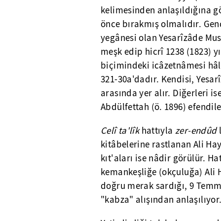
kelimesinden anlaşıldığına gö
önce bırakmış olmalıdır. Gen
yegânesi olan Yesarîzâde Must
meşk edip hicrî 1238 (1823) yı
biçimindeki icâzetnâmesi hâ
321-30a'dadır. Kendisi, Yesar
arasında yer alır. Diğerleri i
Abdülfettah (ö. 1896) efendile
Celî ta'lîk
hattıyla
zer-endûd
l
kitâbelerine rastlanan Ali Hay
kıt'aları ise nâdir görülür. H
kemankeşliğe (okçuluğa) Ali 
doğru merak sardığı, 9 Temmu
"kabza" alışından anlaşılıyor