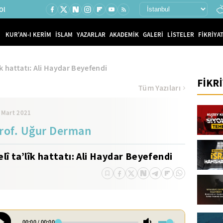
Ol
KUR'AN-I KERİM
İSLAM
YAZARLAR
AKADEMİK
GALERİ
LİSTELER
FİKRİYAT
lîk hattatı: Ali Haydar Beyefendi
FİKR
Tüm Yazıları
 Mart 2021
rof. Uğur Derman
elî ta’lîk hattatı: Ali Haydar Beyefendi
00:00
/
00:00