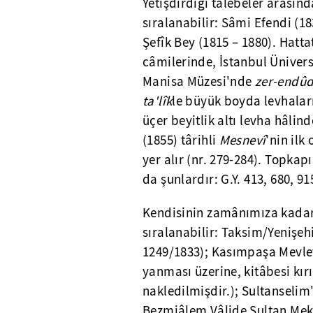
Yetişdirdiği talebeler arasınd
sıralanabilir: Sâmi Efendi (18
Şefîk Bey (1815 – 1880). Hatt
câmilerinde, İstanbul Ünivers
Manisa Müzesi'nde
zer-endû
ta'lîk
le büyük boyda levhala
üçer beyitlik altı levha hâlin
(1855) târihli
Mesnevî
'nin ilk
yer alır (nr. 279-284). Topka
da şunlardır: G.Y. 413, 680, 91
Kendisinin zamânımıza kadar g
sıralanabilir: Taksim/Yenişeh
1249/1833); Kasımpaşa Mevle
yanması üzerine, kitâbesi kır
nakledilmişdir.); Sultanseli
Bezmiâlem Vâlide Sultan Mekt