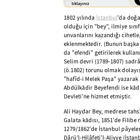
tıklayınız
1802 yılında
İstanbul
'da doğa
olduğu için "bey", ilmiye sın
unvanlarını kazandığı cihetle
eklenmektedir. (Bunun başka 
da "efendi" getirilerek kullan
Selim devri (1789-1807) sad
(ö.1802) torunu olmak dolayı
"hafîd-i Melek Paşa" yazarak
Abdülkādir Beyefendi ise kād
Devleti'ne hizmet etmiştir.
Ali Haydar Bey, medrese tahsî
Galata kādısı, 1851'de Filibe
1279/1862'de İstanbul pâyeler
Dârü'l-Hilâfeti'l-Aliyye (İsta