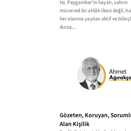
Hz. Peygamber'in hayatı, sabrın
mücerred bir ahlâk ilkesi değil, h
her alanına yayılan aktif ve bilinçl
duruş...
Gözeten, Koruyan, Soruml
Alan Kişilik