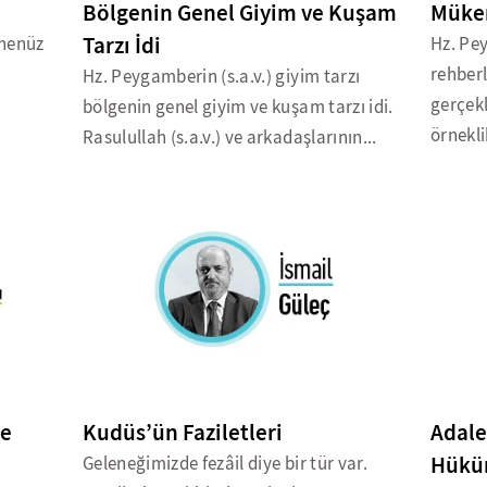
Bölgenin Genel Giyim ve Kuşam
Mükem
Tarzı İdi
 henüz
Hz. Pe
rehberl
Hz. Peygamberin (s.a.v.) giyim tarzı
gerçek
bölgenin genel giyim ve kuşam tarzı idi.
örnekli
Rasulullah (s.a.v.) ve arkadaşlarının...
ye
Kudüs’ün Faziletleri
Adale
Hüküm
Geleneğimizde fezâil diye bir tür var.