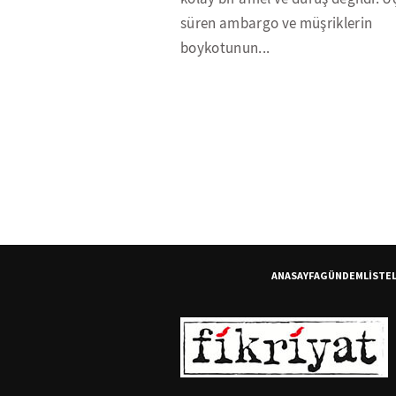
süren ambargo ve müşriklerin
boykotunun...
ANASAYFA
GÜNDEM
LİSTE