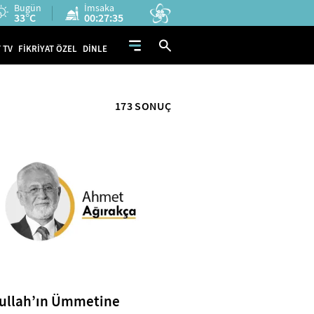
Bugün
İmsaka
33°C
00:27:34
 TV
FİKRİYAT ÖZEL
DİNLE
173 SONUÇ
ullah’ın Ümmetine