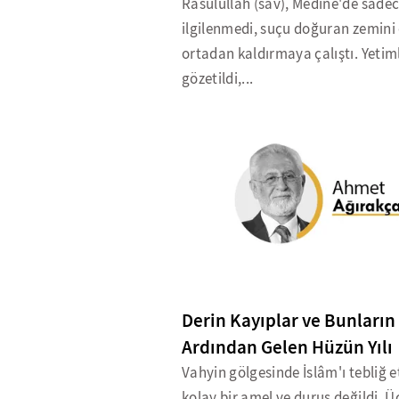
Rasûlullah (sav), Medine'de sadec
ilgilenmedi, suçu doğuran zemini
ortadan kaldırmaya çalıştı. Yetim
gözetildi,...
Derin Kayıplar ve Bunların
Ardından Gelen Hüzün Yılı
Vahyin gölgesinde İslâm'ı tebliğ 
kolay bir amel ve duruş değildi. Üç