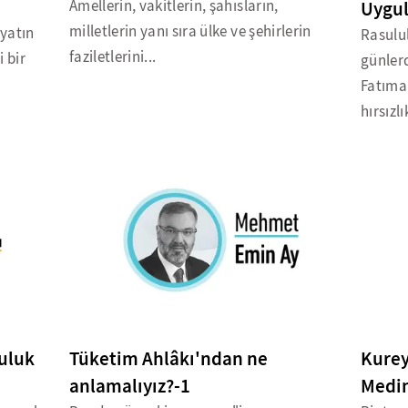
Amellerin, vakitlerin, şahısların,
Uygu
milletlerin yanı sıra ülke ve şehirlerin
ayatın
Rasulu
faziletlerini...
i bir
günler
Fatıma 
hırsızlık
uluk
Tüketim Ahlâkı'ndan ne
Kure
anlamalıyız?-1
Medin