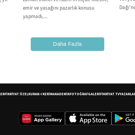
Dağı'nd
emir ve yasağını pazarlık konusu
yapmadı,...
Daha Fazla
LER
FİKRİYAT ÖZEL
KURAN-I KERİM
AKADEMİK
FOTOĞRAF
GALERİ
FİKRİYAT TV
YAZARLA