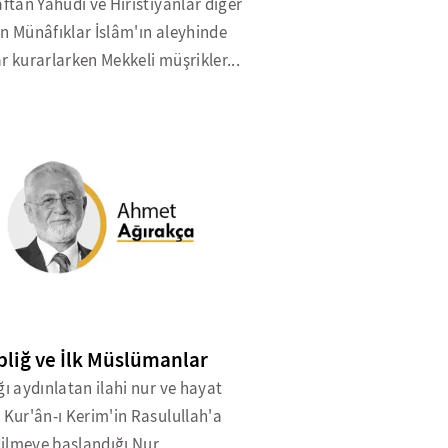
aftan Yahudi ve Hıristiyanlar diğer
n Münâfıklar İslâm'ın aleyhinde
r kurarlarken Mekkeli müşrikler...
ebliğ ve İlk Müslümanlar
ğı aydınlatan ilahi nur ve hayat
 Kur'ân-ı Kerim'in Rasulullah'a
ilmeye başlandığı Nur