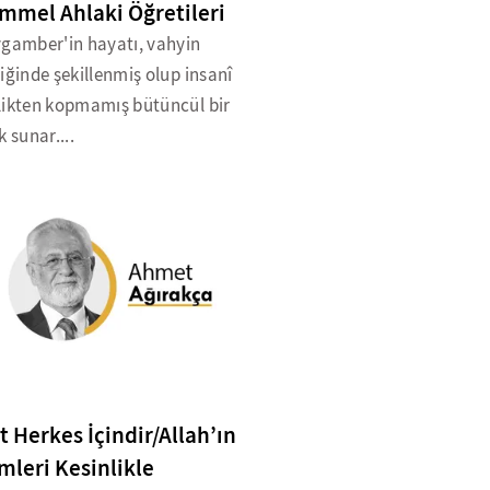
mel Ahlaki Öğretileri
ygamber'in hayatı, vahyin
iğinde şekillenmiş olup insanî
likten kopmamış bütüncül bir
k sunar....
t Herkes İçindir/Allah’ın
leri Kesinlikle