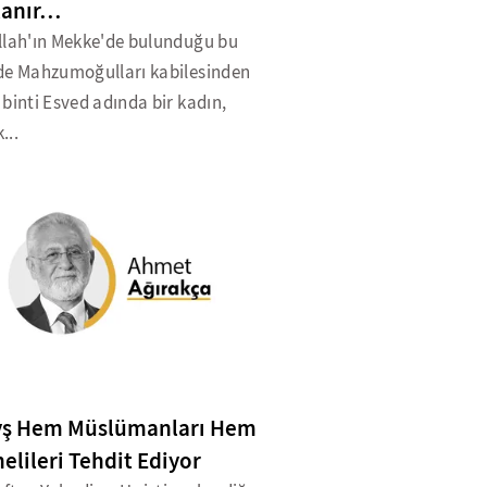
lanır…
llah'ın Mekke'de bulunduğu bu
de Mahzumoğulları kabilesinden
binti Esved adında bir kadın,
...
yş Hem Müslümanları Hem
elileri Tehdit Ediyor