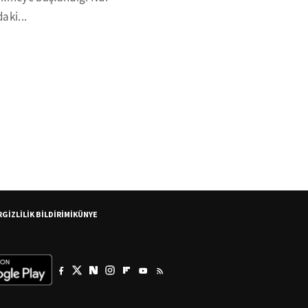
aki...
R
GİZLİLİK BİLDİRİMİ
KÜNYE