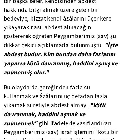
Bir başka sefer, kendisinden abdest
hakkında bilgi almak üzere gelen bir
bedeviye, bizzat kendi âzâlarını üçer kere
yıkayarak nasıl abdest alınacağını
göstererek öğreten Peygamberimiz (sav) şu
"İşte
dikkat çekici açıklamada bulunmuştu:
abdest budur. Kim bundan daha fazlasını
yaparsa kötü davranmış, haddini aşmış ve
zulmetmiş olur."
Bu olayda da gereğinden fazla su
kullanmak ve âzâlarını üç defadan fazla
"kötü
yıkamak suretiyle abdest almayı,
davranmak, haddini aşmak ve
zulmetmek"
gibi ifadelerle vasıflandıran
Peygamberimiz (sav) israf işlemini "kötü bir