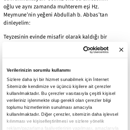
oğlu ve aynı zamanda muhterem eşi Hz.
Meymune'nin yeğeni Abdullah b. Abbas'tan
dinleyelim:
Teyzesinin evinde misafir olarak kaldığı bir
gece Peygamberimizin abdest alışını
dikkatle izleyen Hz. Abdullah şöyle
anlatıyor: "
Hz. Nebi (sav) kalkıp eski bir su
kırbasından abdest almaya başladı. Suyu
Verilerinizin sorumlu kullanımı
azar azar kullanıyordu. Sonra ben de aynen
Sizlere daha iyi bir hizmet sunabilmek için İnternet
onun yaptığı gibi yaparak abdest aldım."
Sitemizde kendimize ve üçüncü kişilere ait çerezler
kullanılmaktadır. Bu çerezler vasıtasıyla çeşitli kişisel
Buraya kadar aktardığımız abdest konulu
verileriniz işlenmekte olup gerekli olan çerezler bilgi
hatıralar, Peygamber Efendimizin (sav)
toplumu hizmetlerinin sunulması amacıyla
kullanılmaktadır. Diğer çerezler, sitemizin daha işlevsel
ibadette bile ölçülü olmayı"
"
ümmetine
kılınması ve kişiselleştirilmesi ve sizlere yönelik
örnek olarak gösterdiğini ve öğrettiğini
reklam/pazarlama faaliyetlerinin yapılması, amaçlarıyla