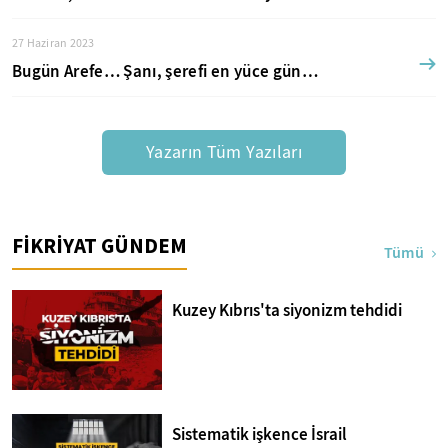
27 Haziran 2023
Bugün Arefe… Şanı, şerefi en yüce gün…
Yazarın Tüm Yazıları
FİKRİYAT GÜNDEM
Tümü
Kuzey Kıbrıs'ta siyonizm tehdidi
Sistematik işkence İsrail