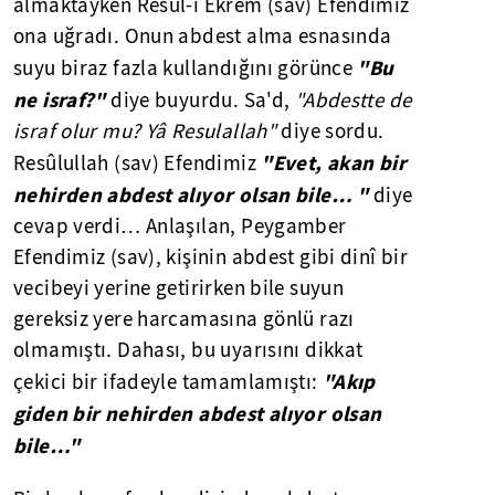
almaktayken Resûl-i Ekrem (sav) Efendimiz
ona uğradı. Onun abdest alma esnasında
"Bu
suyu biraz fazla kullandığını görünce
ne israf?"
diye buyurdu. Sa'd,
"Abdestte de
israf olur mu? Yâ Resulallah"
diye sordu.
"Evet, akan bir
Resûlullah (sav) Efendimiz
nehirden abdest alıyor olsan bile… "
diye
cevap verdi… Anlaşılan, Peygamber
Efendimiz (sav), kişinin abdest gibi dinî bir
vecibeyi yerine getirirken bile suyun
gereksiz yere harcamasına gönlü razı
olmamıştı. Dahası, bu uyarısını dikkat
"Akıp
çekici bir ifadeyle tamamlamıştı:
giden bir nehirden abdest alıyor olsan
bile…"