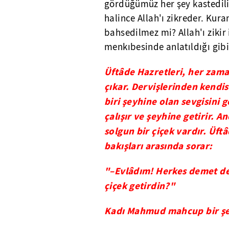
gördüğümüz her şey kastedili
halince Allah'ı zikreder. Kura
bahsedilmez mi? Allah'ı zikir 
menkıbesinde anlatıldığı gibi
Üftâde Hazretleri, her zama
çıkar. Dervişlerinden kendis
biri şeyhine olan sevgisini 
çalışır ve şeyhine getirir. 
solgun bir çiçek vardır. Üft
bakışları arasında sorar:
"–Evlâdım! Herkes demet de
çiçek getirdin?"
Kadı Mahmud mahcup bir şek