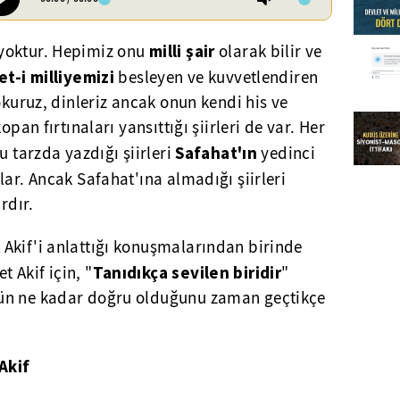
milli şair
yoktur. Hepimiz onu
olarak bilir ve
t-i milliyemizi
besleyen ve kuvvetlendiren
okuruz, dinleriz ancak onun kendi his ve
opan fırtınaları yansıttığı şiirleri de var. Her
Safahat'ın
u tarzda yazdığı şiirleri
yedinci
lar. Ancak Safahat'ına almadığı şiirleri
rdır.
Akif'i anlattığı konuşmalarından birinde
Tanıdıkça sevilen biridir
 Akif için, "
"
ün ne kadar doğru olduğunu zaman geçtikçe
Akif