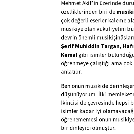
Mehmet Akif'in üzerinde dur
musiki
özelliklerinden biri de
çok değerli eserler kaleme al
musıkiye olan vukufiyetini büt
devrin önemli musikişinâslar
Şerif Muhiddin Targan, Hafı
Kemal
gibi isimler bulunduğu
öğrenmeye çalıştığı ama çok i
anlatılır.
Ben onun musikide derinleşe
düşünüyorum. İlki memleket 
İkincisi de çevresinde hepsi
isimler kadar iyi olamayacağ
öğrenememesi onun musikiye o
bir dinleyici olmuştur.