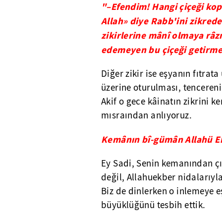
"–Efendim! Hangi çiçeği kop
Allah» diye Rabb'ini zikred
zikirlerine mânî olmaya râz
edemeyen bu çiçeği getirme
Diğer zikir ise eşyanın fıtrat
üzerine oturulması, tencereni
Akif o gece kâinatın zikrini
mısraından anlıyoruz.
Kemânın bî-gümân Allahü Ek
Ey Sadi, Senin kemanından çı
değil, Allahuekber nidalarıyl
Biz de dinlerken o inlemeye eşl
büyüklüğünü tesbih ettik.