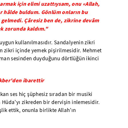
armak için elimi uzattıysam, onu «Allah,
er hâlde buldum. Gönlüm onların bu
ı gelmedi. Çâresiz ben de, zikrine devâm
k zorunda kaldım."
a uygun kullanılmasıdır. Sandalyenin zikri
n zikri içinde yemek pişirilmesidir. Mehmet
 keman sesinden duyduğunu dörtlüğün ikinci
ber'den ibarettir
kan ses hiç şüphesiz sıradan bir musiki
a Hüda'yı zikreden bir dervişin inlemesidir.
ik ettik, onunla birlikte Allah'ın