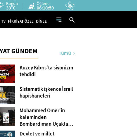
Bugün
Öğlene
33°C
06:10:49
 TV
FİKRİYAT ÖZEL
DİNLE
İYAT GÜNDEM
Tümü
Kuzey Kıbrıs'ta siyonizm
tehdidi
Sistematik işkence İsrail
hapishaneleri
Mohammed Omer'in
kaleminden
Bombardıman Uçakları
ve Tanklar Arasında
Devlet ve millet