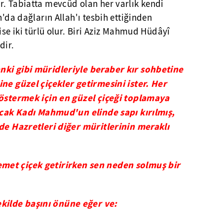
r. Tabiatta mevcûd olan her varlık kendi
n'da dağların Allah'ı tesbih ettiğinden
ise iki türlü olur. Biri Aziz Mahmud Hüdâyî
dir.
nki gibi müridleriyle beraber kır sohbetine
ine güzel çiçekler getirmesini ister. Her
göstermek için en güzel çiçeği toplamaya
Ancak Kadı Mahmud'un elinde sapı kırılmış,
âde Hazretleri diğer müritlerinin meraklı
met çiçek getirirken sen neden solmuş bir
ilde başını önüne eğer ve: