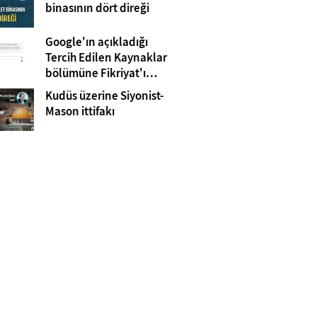
Gazze
binasının dört direği
Google'ın açıkladığı
Tercih Edilen Kaynaklar
bölümüne Fikriyat'ı
eklemeyi unutmayın!
Kudüs üzerine Siyonist-
Mason ittifakı