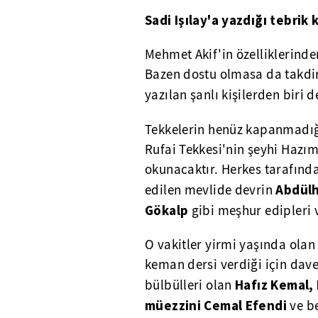
Sadi Işılay'a yazdığı tebrik k
Mehmet Akif'in özelliklerinden
Bazen dostu olmasa da takdir et
yazılan şanlı kişilerden biri 
Tekkelerin henüz kapanmadığ
Rufai Tekkesi'nin şeyhi Hazım
okunacaktır. Herkes tarafından
Abdülh
edilen mevlide devrin
Gökalp
gibi meşhur edipleri v
O vakitler yirmi yaşında olan
keman dersi verdiği için davet
Hafız Kemal, 
bülbülleri olan
müezzini Cemal Efendi
ve be