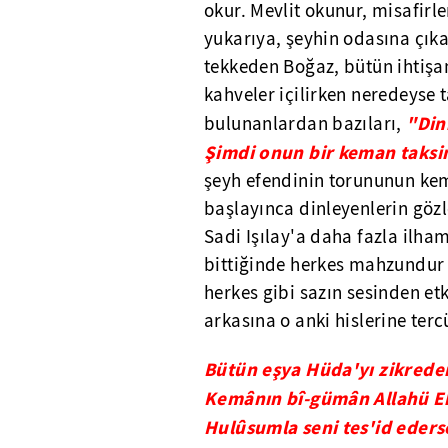
okur. Mevlit okunur, misafirl
yukarıya, şeyhin odasına çıka
tekkeden Boğaz, bütün ihtiş
kahveler içilirken neredeyse
"Din
bulunanlardan bazıları,
Şimdi onun bir keman taksim
şeyh efendinin torununun kema
başlayınca dinleyenlerin gözle
Sadi Işılay'a daha fazla ilha
bittiğinde herkes mahzundur
herkes gibi sazın sesinden et
arkasına o anki hislerine terc
Bütün eşya Hüda'yı zikreden 
Kemânın bî-gümân Allahü Ek
Hulûsumla seni tes'id eder