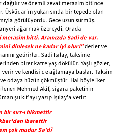
er dağılır ve önemli zevat merasim bitince
r. Üsküdar'ın yukarısında bir tepede olan
amıyla görülüyordu. Gece uzun sürmüş,
 tanyeri ağarmak üzereydi. Orada
i merasim bitti. Aramızda Sadi de var.
ini dinlesek ne kadar iyi olur!"
derler ve
nını getirirler. Sadi Işılay, taksime
rinden birer katre yaş dökülür. Yaşlı gözler,
m verir ve kendisi de ağlamaya başlar. Taksim
 ve odaya hüzün çökmüştür. Hal böyle iken
kilenen Mehmed Akif, sigara paketinin
üman şu kıt'ayı yazıp Işılay'a verir:
bir sırr-ı hikmettir
ber'den ibarettir
sem çok mudur Sa'dî