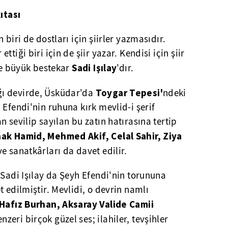
ıtası
 biri de dostları için şiirler yazmasıdır.
tiği biri için de şiir yazar. Kendisi için şiir
Sadi Işılay
de büyük bestekar
'dır.
Toygar Tepesi'
ı devirde, Üsküdar'da
ndeki
 Efendi'nin ruhuna kırk mevlid-i şerif
 sevilip sayılan bu zatın hatırasına tertip
ak Hamid, Mehmed Akif, Celal Sahir, Ziya
e sanatkârları da davet edilir.
 Sadi Işılay da Şeyh Efendi'nin torununa
 edilmiştir. Mevlidi, o devrin namlı
Hafız Burhan, Aksaray Valide Camii
nzeri birçok güzel ses; ilahiler, tevşihler