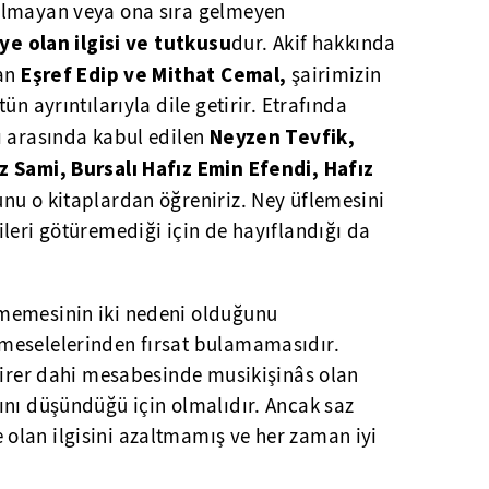
ulmayan veya ona sıra gelmeyen
ye olan ilgisi ve tutkusu
dur. Akif hakkında
Eşref Edip ve Mithat Cemal,
an
şairimizin
ün ayrıntılarıyla dile getirir. Etrafında
Neyzen Tevfik,
ı arasında kabul edilen
z Sami, Bursalı Hafız Emin Efendi, Hafız
nu o kitaplardan öğreniriz. Ney üflemesini
leri götüremediği için de hayıflandığı da
memesinin iki nedeni olduğunu
meselelerinden fırsat bulamamasıdır.
 birer dahi mesabesinde musikişinâs olan
ını düşündüğü için olmalıdır. Ancak saz
lan ilgisini azaltmamış ve her zaman iyi