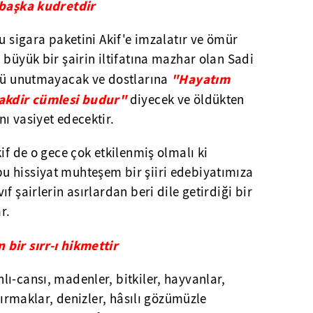
 başka kudretdir
u sigara paketini Akif'e imzalatır ve ömür
 büyük bir şairin iltifatına mazhar olan Sadi
"Hayatım
üğü unutmayacak ve dostlarına
takdir cümlesi budur"
diyecek ve öldükten
ı vasiyet edecektir.
if de o gece çok etkilenmiş olmalı ki
 hissiyat muhteşem bir şiiri edebiyatımıza
f şairlerin asırlardan beri dile getirdiği bir
r.
bir sırr-ı hikmettir
ı-cansı, madenler, bitkiler, hayvanlar,
, ırmaklar, denizler, hâsılı gözümüzle