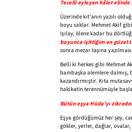
Tecelli eyleyen hâlet elinde
Üzerinde kıt'anın yazılı olduğ
boyu saklar. Mehmet Akif gibi
Işılay, ölene kadar bu dörtl
boyunca işittiğim en güzel 
sonra mezar taşına yazılmasın
Belli ki herkes gibi Mehmet Ak
bambaşka alemlere dalmış, bu
kazandırmıştır. Kıta mutasavvı
hakikatin terennümüyle başla
Bütün eşya Hüda'yı zikreden 
Eşya gördüğümüz her şey, canl
gökler, yerler, dağlar, ovalar