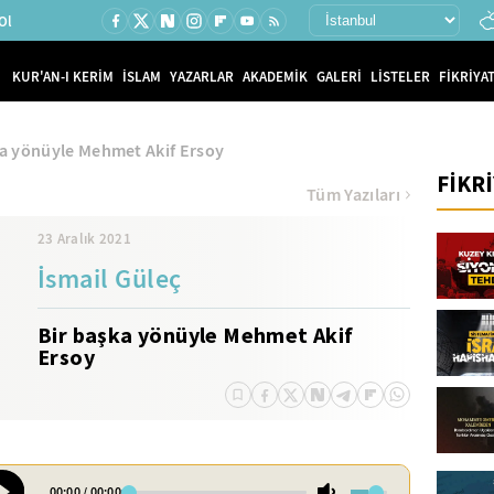
Ol
KUR'AN-I KERİM
İSLAM
YAZARLAR
AKADEMİK
GALERİ
LİSTELER
FİKRİYAT
ka yönüyle Mehmet Akif Ersoy
FİKR
Tüm Yazıları
23 Aralık 2021
İsmail Güleç
Bir başka yönüyle Mehmet Akif
Ersoy
00:00
/
00:00