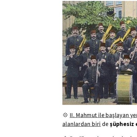
💠
II. Mahmut ile başlayan yen
şüphesiz 
alanlardan biri
de