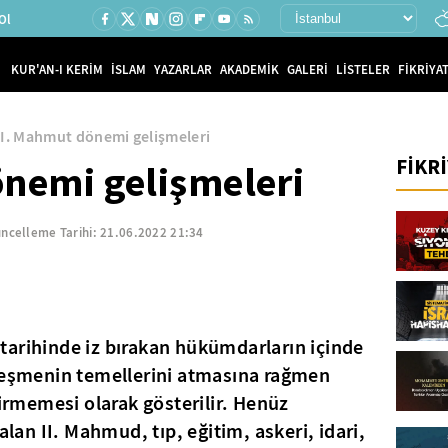
Ol
KUR'AN-I KERİM
İSLAM
YAZARLAR
AKADEMİK
GALERİ
LİSTELER
FİKRİYAT
II. Mahmut dönemi gelişmeleri
FİKR
önemi gelişmeleri
ncelleme Tarihi:
21.06.2022 21:34
tarihinde iz bırakan hükümdarların içinde
nleşmenin temellerini atmasına rağmen
tirmemesi olarak gösterilir. Henüz
alan II. Mahmud, tıp, eğitim, askeri, idari,