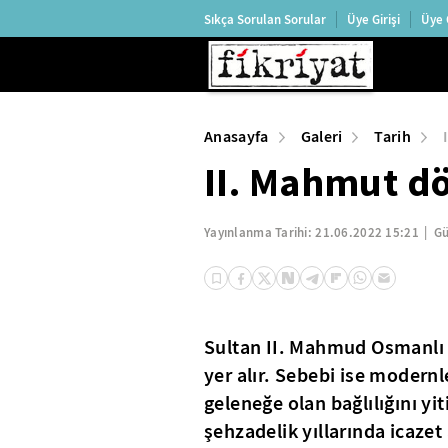
Sıkça Sorulan Sorular
Üye Girişi
Üye 
Anasayfa
Galeri
Tarih
II. Mahmut d
Yayınlanma Tarihi:
21.06.2022 15:21
Gü
Sultan II. Mahmud Osmanlı 
yer alır. Sebebi ise moder
geleneğe olan bağlılığını yi
şehzadelik yıllarında icazet 