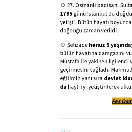
💠 27. Osmanlı padişahı Sult
1785
günü İstanbul'da doğdu.
yetişti. Bütün hayatı boyunca
doğduğu zaman verildi.
henüz 5 yaşında
💠 Şehzade
bütün hayatına damgasını vur
Mustafa ile yakinen ilgilendi 
geçirmesini sağladı. Mahmud 
devlet ida
eğitimin yanı sıra
da
hayli iyi yetiştirilerek ufku
Fes Osm