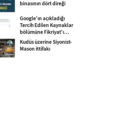
Gazze
binasının dört direği
Google'ın açıkladığı
Tercih Edilen Kaynaklar
bölümüne Fikriyat'ı
eklemeyi unutmayın!
Kudüs üzerine Siyonist-
Mason ittifakı