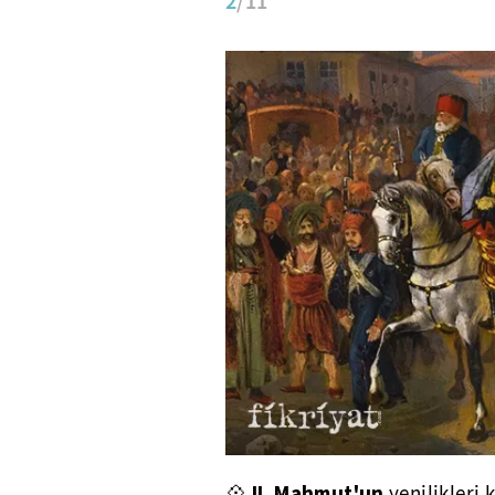
2
/11
II. Mahmut'un
💠
yenilikleri