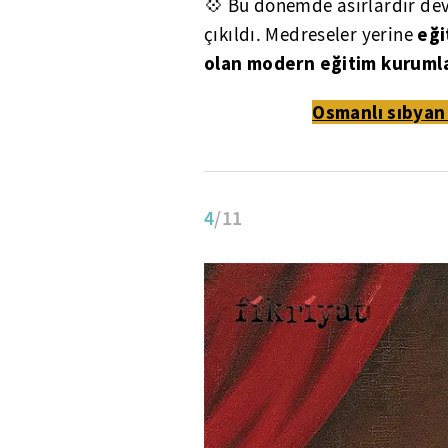
💠 Bu dönemde asırlardır de
eği
çıkıldı. Medreseler yerine
olan modern eğitim kurumlar
Osmanlı sıbyan
4
/11