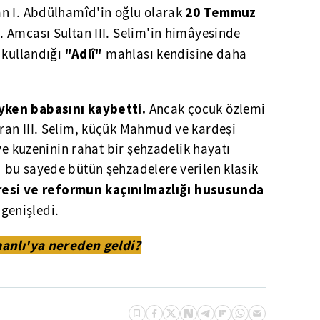
20 Temmuz
an I. Abdülhamîd'in oğlu olarak
 Amcası Sultan III. Selim'in himâyesinde
"Adlî"
 kullandığı
mahlası kendisine daha
yken babasını kaybetti.
Ancak çocuk özlemi
an III. Selim, küçük Mahmud ve kardeşi
ve kuzeninin rahat bir şehzadelik hayatı
bu sayede bütün şehzadelere verilen klasik
resi ve reformun kaçınılmazlığı hususunda
 genişledi.
anlı'ya nereden geldi?