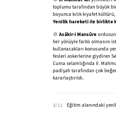
toplumu tarafından büyük bir 
boyunca kılık kıyafet kültürü,
Yenilik hareketi ile birlikt
Asâkir-i Mansûre
💠
ordusunu
her yönüyle farklı olmasını ist
kullanacakları konusunda yeni
fesleri askerlerine giydiren Se
Cuma selamlığında II. Mahmud
padişah tarafından çok beğeni
kararlaştırıldı.
3
/11
Eğitim alanındaki yenil