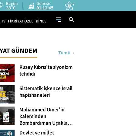
Bugün
Güneşe
33°C
01:12:43
 TV
FİKRİYAT ÖZEL
DİNLE
İYAT GÜNDEM
Tümü
Kuzey Kıbrıs'ta siyonizm
tehdidi
Sistematik işkence İsrail
hapishaneleri
Mohammed Omer'in
kaleminden
Bombardıman Uçakları
ve Tanklar Arasında
Devlet ve millet