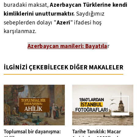
Azerbaycan Türklerine kendi
buradaki maksat,
kimliklerini unutturmaktır.
Saydığımız
Azeri
sebeplerden dolayı "
" ifadesi hoş
karşılanmaz.
Azerbaycan manileri: Bayatıla
r
İLGİNİZİ ÇEKEBİLECEK DİĞER MAKALELER
Toplumsal bir dayanışma:
Tarihe Tanıklık: Macar