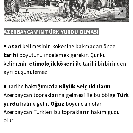
AZERBAYCAN'IN TÜRK YURDU OLMASI
Azeri
◾
kelimesinin kökenine bakmadan önce
tarihi
boyutunu incelemek gerekir. Çünkü
etimolojik kökeni
kelimenin
ile tarihi birbirinden
ayrı düşünülemez.
Büyük Selçukluların
◾ Tarihe baktığımızda
Türk
Azerbaycan topraklarına gelmesi ile bu bölge
yurdu
Oğuz
haline gelir.
boyundan olan
Azerbaycan Türkleri bu toprakların hakim gücü
olur.