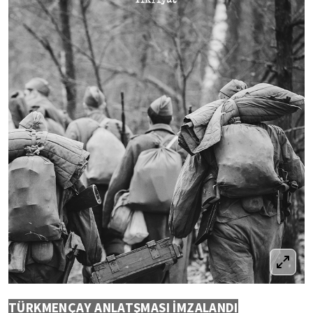
TÜRKMENÇAY ANLATŞMASI İMZALANDI