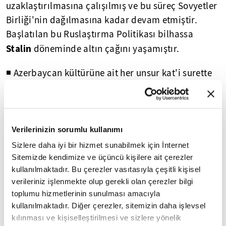
uzaklaştırılmasına çalışılmış ve bu süreç Sovyetler
Birliği'nin dağılmasına kadar devam etmiştir.
Başlatılan bu Ruslaştırma Politikası bilhassa
Stalin
döneminde altın çağını yaşamıştır.
◾ Azerbaycan kültürüne ait her unsur kat'i surette
yasaklanmıştır. Giyim kuşamdan, yeme - içme ve
dini ögeler bilhassa da Türk olduklarını hatırlatan
her şey bir bir hayatlarından zorla çıkartılmıştır.
Verilerinizin sorumlu kullanımı
◾ Bu çalışmaların kalıcı olması için Azerbaycan
Sizlere daha iyi bir hizmet sunabilmek için İnternet
halkının konuşma ve yazı diline ciddi yaptırımlar
Sitemizde kendimize ve üçüncü kişilere ait çerezler
İranlıların
getirilmiştir. İşte, zaman içinde
da
kullanılmaktadır. Bu çerezler vasıtasıyla çeşitli kişisel
saldırısına maruz kalan Azerbaycan Türklerine,
verileriniz işlenmekte olup gerekli olan çerezler bilgi
toplumu hizmetlerinin sunulması amacıyla
Azeri
yine İranlılar tarafından "
" denmeye
kullanılmaktadır. Diğer çerezler, sitemizin daha işlevsel
başlanmıştır.
kılınması ve kişiselleştirilmesi ve sizlere yönelik