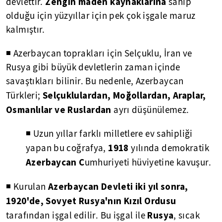
Zengin maden kaynaklarına
devlettir.
sahip
olduğu için yüzyıllar için pek çok işgale maruz
kalmıştır.
◾ Azerbaycan toprakları için Selçuklu, İran ve
Rusya gibi büyük devletlerin zaman içinde
savaştıkları bilinir. Bu nedenle, Azerbaycan
Selçuklulardan, Moğollardan, Araplar,
Türkleri;
Osmanlılar ve Ruslardan
ayrı düşünülemez.
◾ Uzun yıllar farklı milletlere ev sahipliği
1918
yapan bu coğrafya,
yılında demokratik
Azerbaycan C
umhuriyeti hüviyetine kavuşur.
Azerbaycan Devleti iki yıl sonra,
◾ Kurulan
1920'de, Sovyet Rusya'nın Kızıl Ordusu
Rusya
tarafından işgal edilir. Bu işgal ile
, sıcak