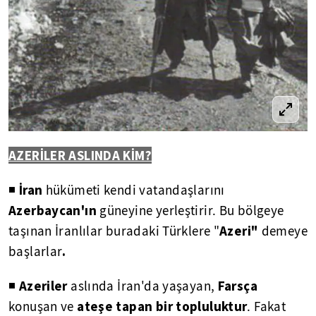
AZERİLER ASLINDA KİM?
İran
◾
hükümeti kendi vatandaşlarını
Azerbaycan'ın
güneyine yerleştirir. Bu bölgeye
Azeri"
taşınan İranlılar buradaki Türklere "
demeye
.
başlarlar
Azeriler
Farsça
◾
aslında İran'da yaşayan,
ateşe tapan bir topluluktur
konuşan ve
. Fakat