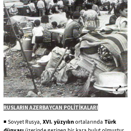
RUSLARIN AZERBAYCAN POLİTİKALARI
XVI. yüzyılın
Türk
◾ Sovyet Rusya,
ortalarında
dünyası
üzerinde gezinen bir kara bulut olmuştur.