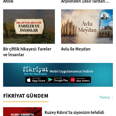
Ahilik
Arşivinden 1860'lardan
İstanbul Fotoğrafları
Bir çiftlik hikayesi: Fareler
Avlu ile Meydan
ve İnsanlar
Mobil Uygulamamızı İndirin
FİKRİYAT GÜNDEM
Tümü
Kuzey Kıbrıs'ta siyonizm tehdidi