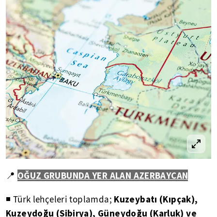
OĞUZ GRUBUNDA YER ALAN AZERBAYCAN
📍
Kuzeybatı (Kıpçak),
◾ Türk lehçeleri toplamda;
Kuzeydoğu (Sibirya), Güneydoğu (Karluk) ve