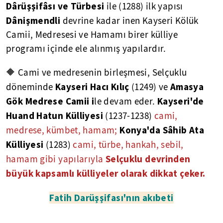
Dârüşşifâsı ve Türbesi
ile (1288) ilk yapısı
Dânişmendli
devrine kadar inen Kayseri Kölük
Camii, Medresesi ve Hamamı birer külliye
programı içinde ele alınmış yapılardır.
🔶 Cami ve medresenin birleşmesi, Selçuklu
Kayseri Hacı Kılıç
Amasya
döneminde
(1249) ve
Gök Medrese Camii i
Kayseri'de
le devam eder.
Huand Hatun Külliyesi
(1237-1238)
cami,
Konya'da Sâhib Ata
medrese, kümbet, hamam;
Külliyesi
(1283)
cami, türbe, hankah, sebil,
Selçuklu devrinden
hamam gibi yapılarıyla
büyük kapsamlı külliyeler olarak dikkat çeker.
Fatih Darüşşifası'nın akıbeti