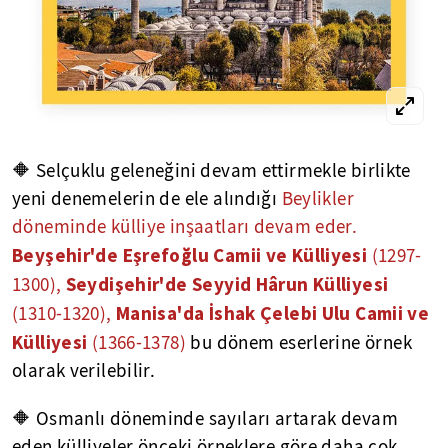
🔶 Selçuklu geleneğini devam ettirmekle birlikte
yeni denemelerin de ele alındığı
Beylikler
döneminde külliye inşaatları devam eder.
Beyşehir'de Eşrefoğlu Camii ve Külliyesi
(1297-
Seydişehir'de Seyyid Hârun Külliyesi
1300),
Manisa'da İshak Çelebi Ulu Camii ve
(1310-1320),
Külliyesi
(1366-1378)
bu dönem eserlerine örnek
olarak verilebilir.
🔶 Osmanlı döneminde sayıları artarak devam
eden külliyeler önceki örneklere göre daha çok