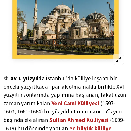
XVII. yüzyılda
🔶
İstanbul'da külliye inşaatı bir
önceki yüzyıl kadar parlak olmamakla birlikte XVI.
yüzyılın sonlarında yapımına başlanan, fakat uzun
Yeni Cami Külliyesi
zaman yarım kalan
(1597-
1603, 1661-1664) bu yüzyılda tamamlanır. Yüzyılın
Sultan Ahmed Külliyesi
başında ele alınan
(1609-
en büyük külliye
1619) bu dönemde yapılan