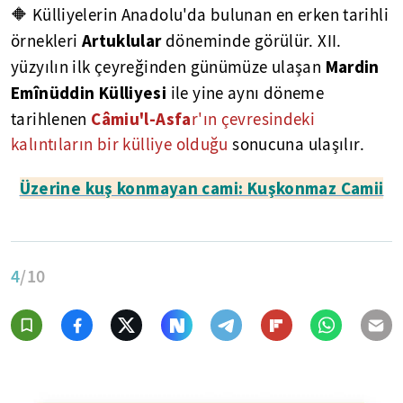
🔶 Külliyelerin Anadolu'da bulunan en erken tarihli
Artuklular
örnekleri
döneminde görülür. XII.
Mardin
yüzyılın ilk çeyreğinden günümüze ulaşan
Emînüddin Külliyesi
ile yine aynı döneme
Câmiu'l-Asfa
tarihlenen
r'ın çevresindeki
kalıntıların bir külliye olduğu
sonucuna ulaşılır.
Üzerine kuş konmayan cami: Kuşkonmaz Camii
4
/10