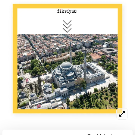
XIV. yüzyıl içinde
🔶
İznik'te (1334) ve Bursa'da