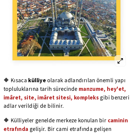
külliye
🔶 Kısaca
olarak adlandırılan önemli yapı
manzume, hey'et,
topluluklarına tarih sürecinde
imâret, site, imâret sitesi, kompleks
gibi benzeri
adlar verildiği de bilinir.
caminin
🔶 Külliyeler genelde merkeze konulan bir
etrafında
gelişir. Bir cami etrafında gelişen