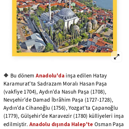
Anadolu'da
🔶 Bu dönem
inşa edilen Hatay
Karamurat'ta Sadrazam Moralı Hasan Paşa
(vakfiye 1704), Aydın'da Nasuh Paşa (1708),
Nevşehir'de Damad İbrâhim Paşa (1727-1728),
Aydın'da Cihanoğlu (1756), Yozgat'ta Çapanoğlu
(1779), Gülşehir'de Karavezir (1780) külliyeleri inşa
Anadolu dışında Halep'te
edilmiştir.
Osman Paşa