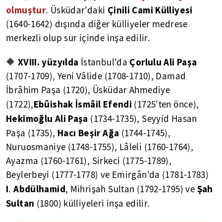
olmuştur
Çinili Cami Külliyesi
. Üsküdar'daki
(1640-1642) dışında diğer külliyeler medrese
merkezli olup sur içinde inşa edilir.
XVIII. yüzyılda
Çorlulu Ali Paşa
🔶
İstanbul'da
(1707-1709), Yeni Vâlide (1708-1710), Damad
İbrâhim Paşa (1720), Üsküdar Ahmediye
Ebûishak İsmâil Efendi
(1722),
(1725'ten önce),
Hekimoğlu Ali Paşa
(1734-1735), Seyyid Hasan
Hacı Beşir Ağa
Paşa (1735),
(1744-1745),
Nuruosmaniye (1748-1755), Lâleli (1760-1764),
Ayazma (1760-1761), Sirkeci (1775-1789),
Beylerbeyi (1777-1778) ve Emirgân'da (1781-1783)
I
Abdülhamid
Şah
.
, Mihrişah Sultan (1792-1795) ve
Sultan
(1800) külliyeleri inşa edilir.