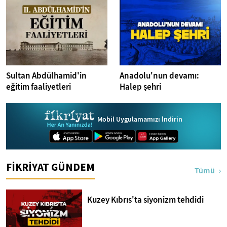
Sultan Abdülhamid'in
Anadolu'nun devamı:
eğitim faaliyetleri
Halep şehri
Mobil Uygulamamızı İndirin
FİKRİYAT GÜNDEM
Tümü
Kuzey Kıbrıs'ta siyonizm tehdidi