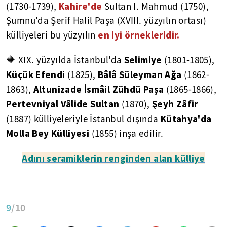
Kahire'de
(1730-1739),
Sultan I. Mahmud (1750),
Şumnu'da Şerif Halil Paşa (XVIII. yüzyılın ortası)
en iyi örnekleridir.
külliyeleri bu yüzyılın
Selimiye
🔶 XIX. yüzyılda İstanbul'da
(1801-1805),
Küçük Efendi
Bâlâ Süleyman Ağa
(1825),
(1862-
Altunizade İsmâil Zühdü Paşa
1863),
(1865-1866),
Pertevniyal Vâlide Sultan
Şeyh Zâfir
(1870),
Kütahya'da
(1887) külliyeleriyle İstanbul dışında
Molla Bey Külliyesi
(1855) inşa edilir.
Adını seramiklerin renginden alan külliye
9
/10