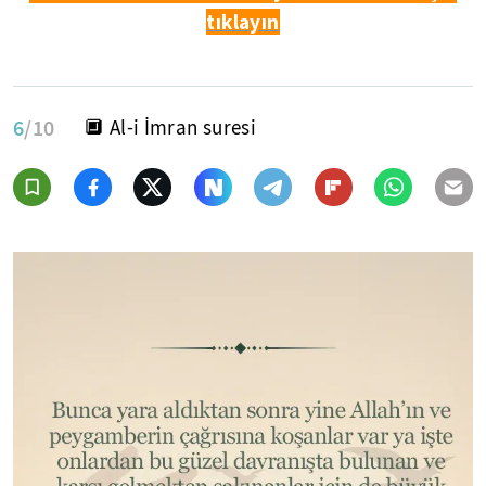
tıklayın
6
/10
🔲 Al-i İmran suresi