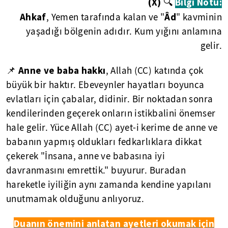
(X)
🔍
Bilgi Notu:
Ahkaf
Âd
, Yemen tarafında kalan ve "
" kavminin
yaşadığı bölgenin adıdır. Kum yığını anlamına
gelir.
Anne ve baba hakkı
📌
, Allah (CC) katında çok
büyük bir haktır. Ebeveynler hayatları boyunca
evlatları için çabalar, didinir. Bir noktadan sonra
kendilerinden geçerek onların istikbalini önemser
hale gelir. Yüce Allah (CC) ayet-i kerime de anne ve
babanın yapmış oldukları fedkarlıklara dikkat
çekerek "İnsana, anne ve babasına iyi
davranmasını emrettik." buyurur. Buradan
hareketle iyiliğin aynı zamanda kendine yapılanı
unutmamak olduğunu anlıyoruz.
Duanın önemini anlatan ayetleri okumak için