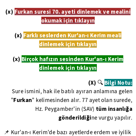
(x)
Furkan suresi 70. ayeti dinlemek ve mealini
okumak için tıklayın
(x)
Farklı seslerden Kur'an-ı Kerim meali
dinlemek için tıklayın
(x)
Birçok hafızın sesinden Kur'an-ı Kerim
dinlemek için tıklayın
(X)
🔍
Bilgi Notu:
Sure ismini, hak ile batılı ayıran anlamına gelen
Furkan
"
" kelimesinden alır. 77 ayet olan surede,
tüm insanlığa
Hz. Peygamber'in (SAV)
gönderildiği
ne vurgu yapılır.
📌 Kur'an-ı Kerim'de bazı ayetlerde erdem ve iyilik