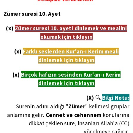
Zümer suresi 10. Ayet
(x)
Zümer suresi 10. ayeti dinlemek ve mealini
okumak için tıklayın
(x)
Farklı seslerden Kur'an-ı Kerim meali
dinlemek için tıklayın
(x)
Birçok hafızın sesinden Kur'an-ı Kerim
dinlemek için tıklayın
(X)
🔍
Bilgi Notu:
Zümer
Surenin adını aldığı "
" kelimesi gruplar
Cennet ve cehennem
anlamına gelir.
konularına
dikkat çekilen sure, insanları Allah'a (CC)
yönelmeye çağırır.