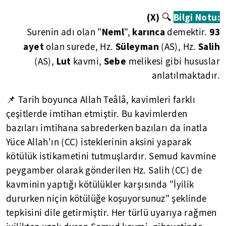
(X)
🔍
Bilgi Notu:
Neml
karınca
93
Surenin adı olan "
",
demektir.
ayet
Süleyman
Salih
olan surede, Hz.
(AS), Hz.
Lut
Sebe
(AS),
kavmi,
melikesi gibi hususlar
anlatılmaktadır.
📌 Tarih boyunca Allah Teâlâ, kavimleri farklı
çeşitlerde imtihan etmiştir. Bu kavimlerden
bazıları imtihana sabrederken bazıları da inatla
Yüce Allah'ın (CC) isteklerinin aksini yaparak
kötülük istikametini tutmuşlardır. Semud kavmine
peygamber olarak gönderilen Hz. Salih (CC) de
kavminin yaptığı kötülükler karşısında "İyilik
dururken niçin kötülüğe koşuyorsunuz" şeklinde
tepkisini dile getirmiştir. Her türlü uyarıya rağmen