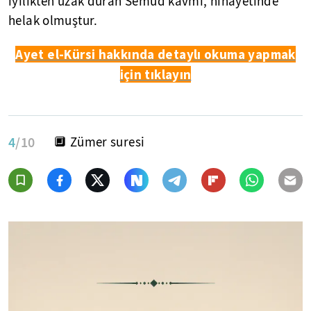
iyilikten uzak duran Semud kavmi, nihayetinde
helak olmuştur.
Ayet el-Kürsi hakkında detaylı okuma yapmak
için tıklayın
4
/10
🔲 Zümer suresi