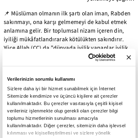
📌 Müslüman olmanın ilk şartı olan iman, Rabden
sakınmayı, ona karşı gelmemeyi de kabul etmek
anlamına gelir. Bir toplumsal nizam içeren din,
iyiliği mükâfatlandırarak kötülükten sakındırır.
Yüce Allah (CC) da "dünyada iyilik yapanlar iyilik
bulacaklardır" buyurarak bizleri dünyada iyilik
yapmaya ve toplumsal huzur için çalışmaya sevk
eder.
Verilerinizin sorumlu kullanımı
Cömertlikle ilgili ayet ve hadisleri okumak için
Sizlere daha iyi bir hizmet sunabilmek için İnternet
Sitemizde kendimize ve üçüncü kişilere ait çerezler
tıklayın
kullanılmaktadır. Bu çerezler vasıtasıyla çeşitli kişisel
verileriniz işlenmekte olup gerekli olan çerezler bilgi
toplumu hizmetlerinin sunulması amacıyla
kullanılmaktadır. Diğer çerezler, sitemizin daha işlevsel
5
/10
🔲 Nahl suresi
kılınması ve kişiselleştirilmesi ve sizlere yönelik