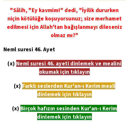
"Sâlih, "Ey kavmim!" dedi, "İyilik dururken
niçin kötülüğe koşuyorsunuz; size merhamet
edilmesi için Allah'tan bağışlanmayı dileseniz
olmaz mı?"
Neml suresi 46. Ayet
(x)
Neml suresi 46. ayeti dinlemek ve mealini
okumak için tıklayın
(x)
Farklı seslerden Kur'an-ı Kerim meali
dinlemek için tıklayın
(x)
Birçok hafızın sesinden Kur'an-ı Kerim
dinlemek için tıklayın