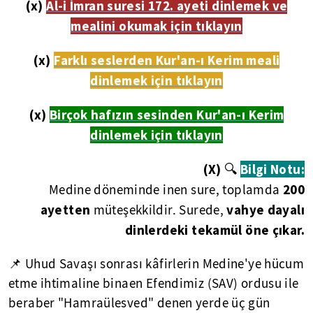
(x)
Al-i İmran suresi 172. ayeti dinlemek ve
mealini okumak için tıklayın
(x)
Farklı seslerden Kur'an-ı Kerim meali
dinlemek için tıklayın
(x)
Birçok hafızın sesinden Kur'an-ı Kerim
dinlemek için tıklayın
(X)
🔍
Bilgi Notu:
200
Medine döneminde inen sure, toplamda
ayetten
vahye dayalı
müteşekkildir. Surede,
dinlerdeki tekamül öne çıkar.
📌 Uhud Savaşı sonrası kâfirlerin Medine'ye hücum
etme ihtimaline binaen Efendimiz (SAV) ordusu ile
beraber "Hamraülesved" denen yerde üç gün