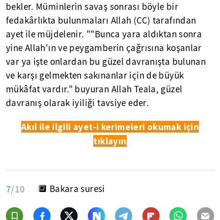
bekler. Müminlerin savaş sonrası böyle bir
fedakârlıkta bulunmaları Allah (CC) tarafından
ayet ile müjdelenir. ""Bunca yara aldıktan sonra
yine Allah'ın ve peygamberin çağrısına koşanlar
var ya işte onlardan bu güzel davranışta bulunan
ve karşı gelmekten sakınanlar için de büyük
mükâfat vardır." buyuran Allah Teala, güzel
davranış olarak iyiliği tavsiye eder.
Akıl ile ilgili ayet-i kerimeleri okumak için
tıklayın
7
/10
🔲 Bakara suresi