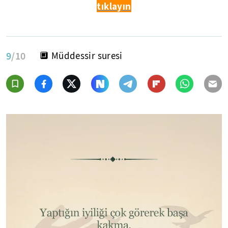
tıklayın
9
/10
🔲 Müddessir suresi