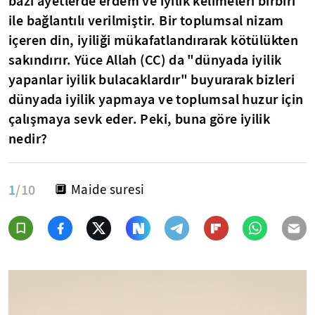
bazı ayetlerde erdem ve iyilik kelimeleri birbiri
ile bağlantılı verilmiştir. Bir toplumsal nizam
içeren din, iyiliği mükafatlandırarak kötülükten
sakındırır. Yüce Allah (CC) da "dünyada iyilik
yapanlar iyilik bulacaklardır" buyurarak bizleri
dünyada iyilik yapmaya ve toplumsal huzur için
çalışmaya sevk eder. Peki, buna göre iyilik
nedir?
1
/10
🔲 Maide suresi