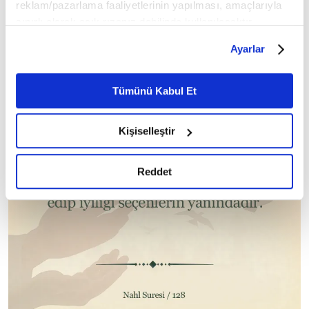
reklam/pazarlama faaliyetlerinin yapılması, amaçlarıyla
sınırlı olarak açık rızanız dahilinde kullanılacaktır.
Çerezlere ilişkin tercihlerinizi çerez paneli vasıtasıyla
Ayarlar
belirleyebilirsiniz. Çerezlere ilişkin detaylı bilgi için
Ayarlar butonuna tıklayabilir,
Çerez Bilgilendirme
Metnimizi ziyaret edebilirsiniz.
Tümünü Kabul Et
6698 sayılı Kişisel Verilerin Korunması Kanunu uyarınca
hazırlanmış olan İnternet Sitesi Aydınlatma Metnimizi
Kişiselleştir
okumak ve sitemizi ziyaretiniz kapsamında
gerçekleştirilen veri işleme faaliyetleri ile ilgili daha
detaylı bilgi almak için lütfen
tıklayınız.
Reddet