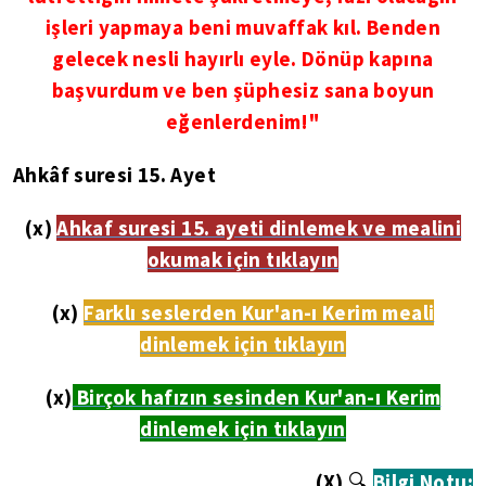
işleri yapmaya beni muvaffak kıl. Benden
gelecek nesli hayırlı eyle. Dönüp kapına
başvurdum ve ben şüphesiz sana boyun
eğenlerdenim!"
Ahkâf suresi 15. Ayet
(x)
Ahkaf suresi 15. ayeti dinlemek ve mealini
okumak için tıklayın
(x)
Farklı seslerden Kur'an-ı Kerim meali
dinlemek için tıklayın
(x)
Birçok hafızın sesinden Kur'an-ı Kerim
dinlemek için tıklayın
(X)
🔍
Bilgi Notu: