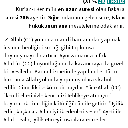
(X)
🔍
Bilgi Notu:
en uzun suresi
Kur'an-ı Kerim'in
olan Bakara
286
Sığır
İslam
suresi
ayettir.
anlamına gelen sure,
hukukunun ana
meselelerine odaklanır.
📌 Allah (CC) yolunda maddi harcamalar yapmak
insanın benliğini kırdığı gibi toplumsal
dayanışmayı da artırır. Aynı zamanda infak,
Allah'ın (CC) hoşnutluğunu da kazanmaya da güzel
bir vesiledir. Kamu hizmetinde yapılan her türlü
harcama Allah yolunda yapılmış olarak kabul
edilir. Cimrilik ise kötü bir huydur. Yüce Allah (CC)
"kendi ellerinizle kendinizi tehlikeye atmayın"
buyurarak cimriliğin kötülüğünü dile getirir. "İyilik
edin, kuşkusuz Allah iyilik edenleri sever." Ayeti ile
Allah Teala, iyilik etmeyi insanlara emreder.