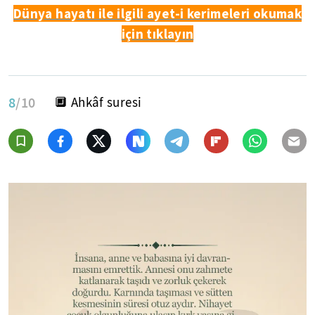
Dünya hayatı ile ilgili ayet-i kerimeleri okumak
için tıklayın
8
/10
🔲 Ahkâf suresi