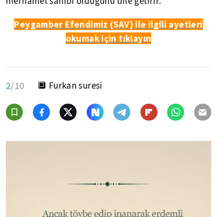
merhamet sahibi olduğunu dile getirir.
Peygamber Efendimiz (SAV) ile ilgili ayetleri
okumak için tıklayın
2
/10
🔲 Furkan suresi