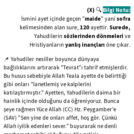
(X)
🔍
Bilgi Notu:
maide
sofra
İsmini ayet içinde geçen "
" yani
120
Surede,
kelimesinden alan sure,
ayettir.
sözlerinden dönmeleri
Yahudilerin
ve
yanlış inançları
Hristiyanların
öne çıkar.
📌 Yahudiler nesiller boyunca dünyaya
bağlılıklarını artırarak "Tevrat"ı tahrif etmişlerdir.
Bu husus sebebiyle Allah Teala ayette de belirttiği
gibi onları "lanetlemiş ve kalplerini
katılaştırmıştır." Ayetten, Yahudilerin daima bir
hainlik içinde olduğunu da öğreniyoruz. Bunca
şeye rağmen Yüce Allah (CC) Hz. Peygamber'e
(SAV) "Sen yine de onları affet, hoş gör. Çünkü
Allah iyilik edenleri sever." buyurarak ne denli