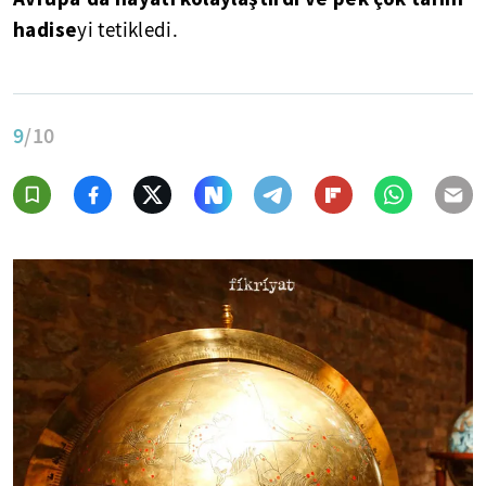
hadise
yi tetikledi.
9
/10