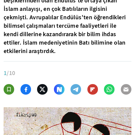
beşiklerinden olan Endülüs'te ortaya çıkan
İslam anlayışı, en çok Batılıların ilgisini
çekmişti. Avrupalılar Endülüs'ten öğrendikleri
bilimsel çalışmaları tercüme faaliyetleri ile
kendi dillerine kazandırarak bir bilim ihdas
ettiler. İslam medeniyetinin Batı bilimine olan
etkilerini araştırdık.
1
/10