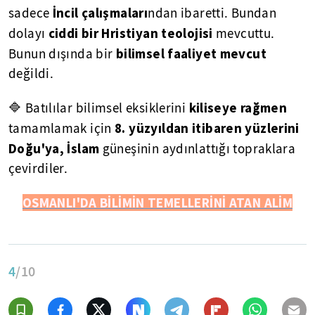
İncil çalışmaları
sadece
ndan ibaretti. Bundan
ciddi bir Hristiyan teolojisi
dolayı
mevcuttu.
bilimsel faaliyet mevcut
Bunun dışında bir
değildi.
kiliseye rağmen
🔷 Batılılar bilimsel eksiklerini
8. yüzyıldan itibaren yüzlerini
tamamlamak için
Doğu'ya, İslam
güneşinin aydınlattığı topraklara
çevirdiler.
OSMANLI'DA BİLİMİN TEMELLERİNİ ATAN ALİM
4
/10