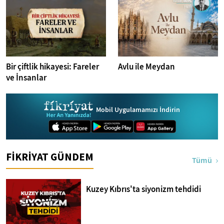
Bir çiftlik hikayesi: Fareler
Avlu ile Meydan
ve İnsanlar
Mobil Uygulamamızı İndirin
FİKRİYAT GÜNDEM
Tümü
Kuzey Kıbrıs'ta siyonizm tehdidi