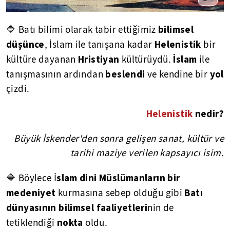
bilimsel
🔷 Batı bilimi olarak tabir ettiğimiz
düşünce
Helenistik
, İslam ile tanışana kadar
bir
Hristiyan
İslam
kültüre dayanan
kültürüydü.
ile
beslendi
yol
tanışmasının ardından
ve kendine bir
çizdi.
Helenistik
nedir?
Büyük İskender'den sonra gelişen sanat, kültür ve
tarihi maziye verilen kapsayıcı isim.
slam dini Müslümanların bir
🔷 Böylece İ
medeniyet
Batı
kurmasına sebep olduğu gibi
dünyasının bilimsel faaliyetleri
nin de
nokta
tetiklendiği
oldu.