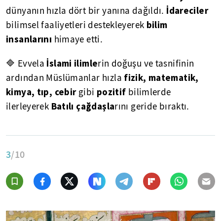
İdareciler
dünyanın hızla dört bir yanına dağıldı.
bilim
bilimsel faaliyetleri destekleyerek
insanlarını
himaye etti.
İslami ilimle
🔷 Evvela
rin doğuşu ve tasnifinin
fizik, matematik,
ardından Müslümanlar hızla
kimya, tıp, cebir
pozitif
gibi
bilimlerde
Batılı çağdaşla
ilerleyerek
rını geride bıraktı.
3
/10