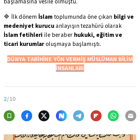
başlamasına vesile olmuştu.
İslam
bilgi ve
🔷 İlk dönem
toplumunda öne çıkan
medeniyet kurucu
anlayışın tezahürü olarak
İslam fetihleri
hukuki, eğitim ve
ile beraber
ticari kurumlar
oluşmaya başlamıştı.
DÜNYA TARİHİNE YÖN VERMİŞ MÜSLÜMAN BİLİM
İNSANLARI
2
/10