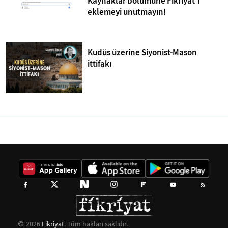
Kaynaklar bölümüne Fikriyat'ı
eklemeyi unutmayın!
Kudüs üzerine Siyonist-Mason
ittifakı
2026
Fikriyat
. Tüm hakları saklıdır.