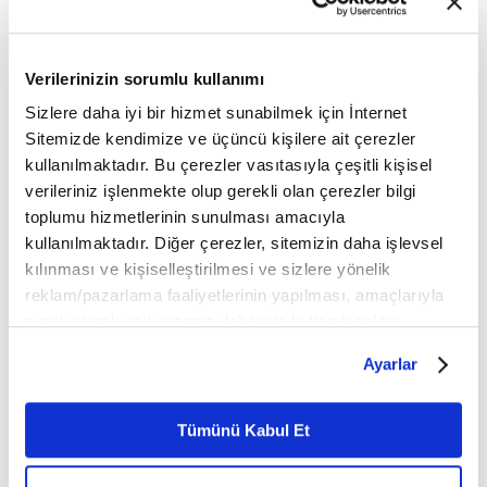
Verilerinizin sorumlu kullanımı
Sizlere daha iyi bir hizmet sunabilmek için İnternet
Sitemizde kendimize ve üçüncü kişilere ait çerezler
kullanılmaktadır. Bu çerezler vasıtasıyla çeşitli kişisel
verileriniz işlenmekte olup gerekli olan çerezler bilgi
toplumu hizmetlerinin sunulması amacıyla
kullanılmaktadır. Diğer çerezler, sitemizin daha işlevsel
kılınması ve kişiselleştirilmesi ve sizlere yönelik
reklam/pazarlama faaliyetlerinin yapılması, amaçlarıyla
Batılı bilim insanları
🔷 Bu hakikat zaman zaman
sınırlı olarak açık rızanız dahilinde kullanılacaktır.
programlar
tarafından reddedildi ve üzerine
Çerezlere ilişkin tercihlerinizi çerez paneli vasıtasıyla
Ayarlar
Batı
yapıldı. Lakin her seferinden
bilimi ardındaki
belirleyebilirsiniz. Çerezlere ilişkin detaylı bilgi için
Ayarlar butonuna tıklayabilir,
Çerez Bilgilendirme
İslam libasını gizleyemedi.
Metnimizi ziyaret edebilirsiniz.
Tümünü Kabul Et
6698 sayılı Kişisel Verilerin Korunması Kanunu uyarınca
Jean Jacques Rousseau
🔷
, 1750 yılında
hazırlanmış olan İnternet Sitesi Aydınlatma Metnimizi