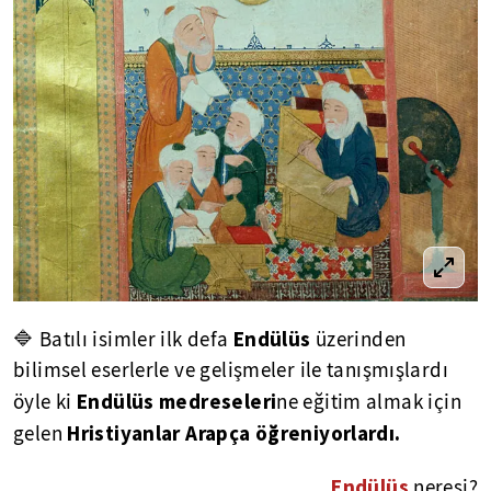
Endülüs
🔷 Batılı isimler ilk defa
üzerinden
bilimsel eserlerle ve gelişmeler ile tanışmışlardı
Endülüs medreseleri
öyle ki
ne eğitim almak için
Hristiyanlar Arapça öğreniyorlardı.
gelen
Endülüs
neresi?