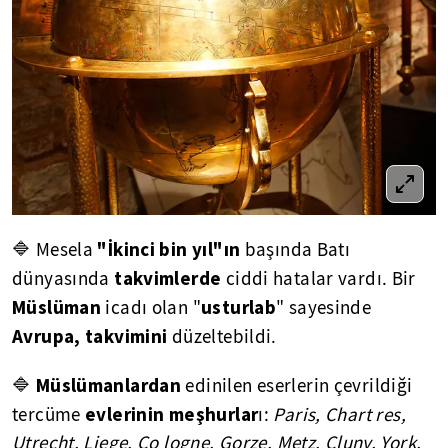
"İkinci bin yıl"ın
🔷 Mesela
başında Batı
takvimlerde
dünyasında
ciddi hatalar vardı. Bir
Müslüman
usturlab
icadı olan "
" sayesinde
Avrupa, takvimini
düzeltebildi.
Müslümanlardan
🔷
edinilen eserlerin çevrildiği
evlerinin meşhurlar
tercüme
ı:
Paris, Chart res,
Utrecht, Liege, Co logne, Gorze, Metz, Cluny, York,