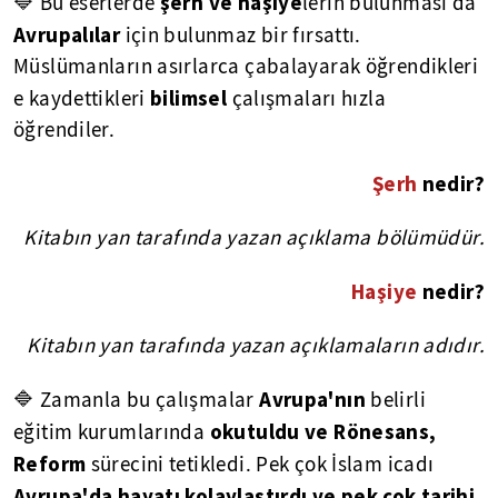
şerh ve haşiye
🔷 Bu eserlerde
lerin bulunması da
Avrupalılar
için bulunmaz bir fırsattı.
Müslümanların asırlarca çabalayarak öğrendikleri
bilimsel
e kaydettikleri
çalışmaları hızla
öğrendiler.
Şerh
nedir?
Kitabın yan tarafında yazan açıklama bölümüdür.
Haşiye
nedir?
Kitabın yan tarafında yazan açıklamaların adıdır.
Avrupa'nın
🔷 Zamanla bu çalışmalar
belirli
okutuldu ve Rönesans,
eğitim kurumlarında
Reform
sürecini tetikledi. Pek çok İslam icadı
Avrupa'da hayatı kolaylaştırdı ve pek çok tarihi