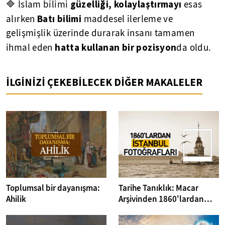
güzelliği, kolaylaştırmayı
🔷 İslam bilimi
esas
Batı bilimi
alırken
maddesel ilerleme ve
gelişmişlik üzerinde durarak insanı tamamen
hatta kullanan bir pozisyon
ihmal eden
da oldu.
İLGİNİZİ ÇEKEBİLECEK DİĞER MAKALELER
Toplumsal bir dayanışma:
Tarihe Tanıklık: Macar
Ahilik
Arşivinden 1860'lardan
İstanbul Fotoğrafları